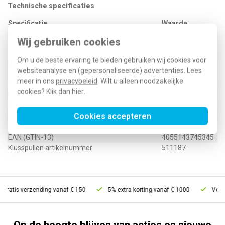
Technische specificaties
Specificatie
Waarde
Kleur
Grijs
Wij gebruiken cookies
0,8 Millimeter
Dikte
(mm)
Om u de beste ervaring te bieden gebruiken wij cookies voor
Brandbaarheidsklasse isolatiemateriaal
V0
websiteanalyse en (gepersonaliseerde) advertenties. Lees
conform UL 94
meer in ons
privacybeleid
. Wilt u alleen noodzakelijke
Vastklikbaar
Ja
cookies? Klik dan
hier
.
Uitvoering eindplaat
Ja
Uitvoering scheidingsschot
Ja
Cookies accepteren
Type / SKU (MPN)
2102-1291
EAN (GTIN-13)
4055143745345
Klusspullen artikelnummer
511187
Gratis verzending vanaf € 150
5% extra korting vanaf € 1000
Voor 2