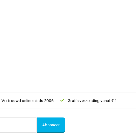
trouwd online sinds 2006
Gratis verzending vanaf € 150
5% e
Abonneer