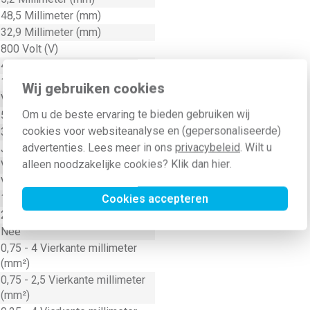
48,5 Millimeter (mm)
32,9 Millimeter (mm)
800 Volt (V)
48,5 Millimeter (mm)
105 - 105 graden Celsius (°C)
Wij gebruiken cookies
V0
Om u de beste ervaring te bieden gebruiken wij
5,2 Millimeter (mm)
cookies voor websiteanalyse en (gepersonaliseerde)
32,9 Millimeter (mm)
advertenties. Lees meer in ons
privacybeleid
. Wilt u
Ja
alleen noodzakelijke cookies? Klik dan
hier
.
Veerklemaansluiting
Veerklemaansluiting
1
Cookies accepteren
2
Nee
0,75 - 4 Vierkante millimeter
(mm²)
0,75 - 2,5 Vierkante millimeter
(mm²)