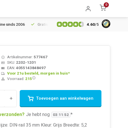
0
4.60
/
5
inds 2006
Gratis verzending vanaf € 150
5% extra korting van
Artikelnummer:
577467
SKU:
2202-1201
EAN:
4055143848497
Voor 21u besteld, morgen in huis*
Voorraad:
215
+
Toevoegen aan winkelwagen
verzonden?
Je hebt nog
*
03
:
11
:
51
ze: DIN-rail 35 mm Kleur: Grijs Breedte: 5,2