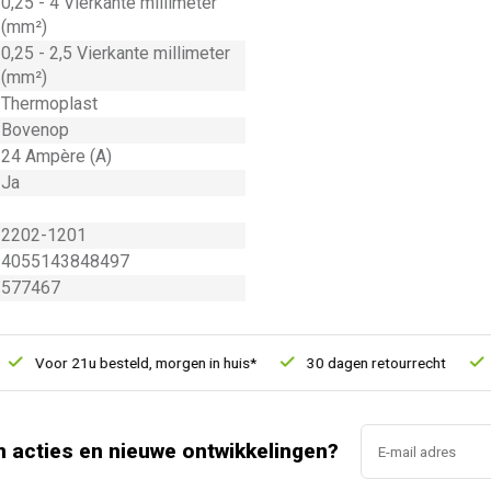
0,25 - 4 Vierkante millimeter
(mm²)
0,25 - 2,5 Vierkante millimeter
(mm²)
Thermoplast
Bovenop
24 Ampère (A)
Ja
2202-1201
4055143848497
577467
Voor 21u besteld, morgen in huis*
30 dagen retourrecht
Ver
n acties en nieuwe ontwikkelingen?