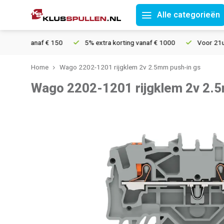
Alle categorieën
ing vanaf € 150
5% extra korting vanaf € 1000
Voor 21u beste
Home
Wago 2202-1201 rijgklem 2v 2.5mm push-in gs
Wago 2202-1201 rijgklem 2v 2.5