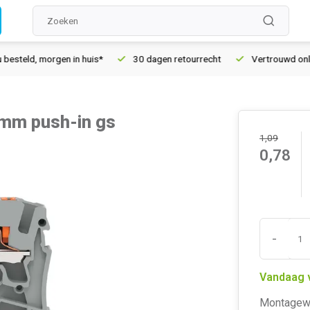
ld, morgen in huis*
30 dagen retourrecht
Vertrouwd online s
mm push-in gs
1,09
0,78
-
Vandaag 
Montagewij