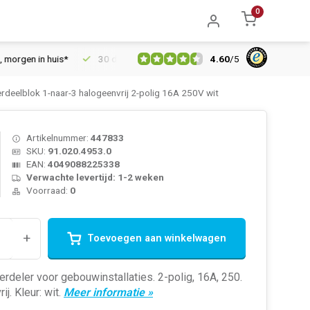
0
4.60
/
5
en in huis*
30 dagen retourrecht
Vertrouwd online sinds 200
deelblok 1-naar-3 halogeenvrij 2-polig 16A 250V wit
Artikelnummer:
447833
SKU:
91.020.4953.0
EAN:
4049088225338
Verwachte levertijd: 1-2 weken
Voorraad:
0
+
Toevoegen aan winkelwagen
rdeler voor gebouwinstallaties. 2-polig, 16A, 250.
j. Kleur: wit.
Meer informatie »