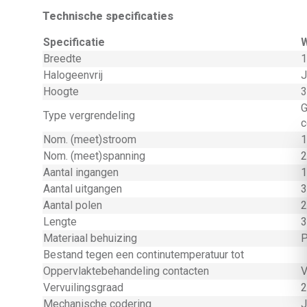
Technische specificaties
Specificatie
Breedte
1
Halogeenvrij
J
Hoogte
3
G
Type vergrendeling
c
Nom. (meet)stroom
1
Nom. (meet)spanning
2
Aantal ingangen
1
Aantal uitgangen
3
Aantal polen
2
Lengte
3
Materiaal behuizing
P
Bestand tegen een continutemperatuur tot
Oppervlaktebehandeling contacten
V
Vervuilingsgraad
2
Mechanische codering
J