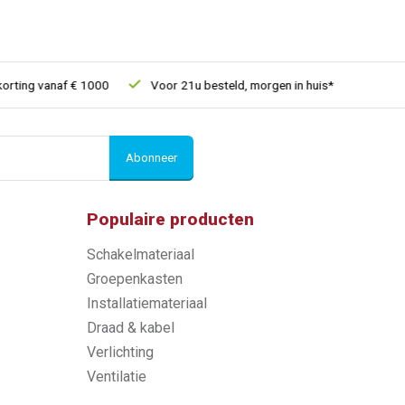
ing vanaf € 1000
Voor 21u besteld, morgen in huis*
30 dagen 
Abonneer
Populaire producten
Schakelmateriaal
Groepenkasten
Installatiemateriaal
Draad & kabel
Verlichting
Ventilatie