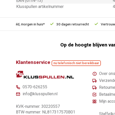
EAN (GTIN-13)
4
Klusspullen artikelnummer
4
 besteld, morgen in huis*
30 dagen retourrecht
Vertrouwd on
Op de hoogte blijven va
Klantenservice
nu telefonisch niet bereikbaar
Over on
Verzende
0570-626255
Retourne
info@klusspullen.nl
Betaalm
Mijn acc
KVK-nummer: 30220557
BTW-nummer: NL817317570B01
Staffelko