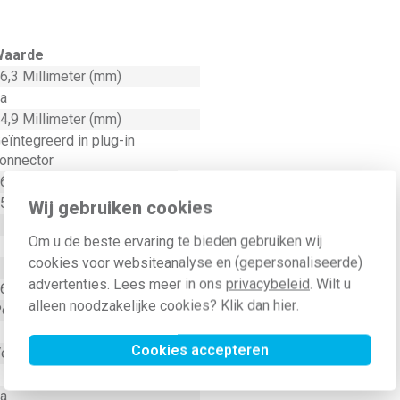
Waarde
6,3 Millimeter (mm)
a
4,9 Millimeter (mm)
eïntegreerd in plug-in
onnector
6 Ampère (A)
50 Volt (V)
Wij gebruiken cookies
Om u de beste ervaring te bieden gebruiken wij
cookies voor websiteanalyse en (gepersonaliseerde)
advertenties. Lees meer in ons
privacybeleid
. Wilt u
6,2 Millimeter (mm)
alleen noodzakelijke cookies? Klik dan
hier
.
olyamide (PA)
Cookies accepteren
erzilverd
a