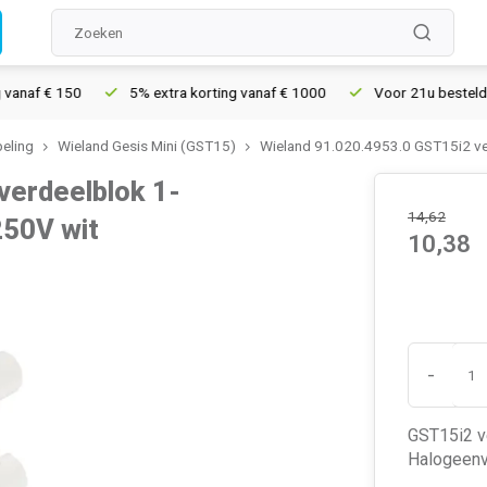
f € 150
5% extra korting vanaf € 1000
Voor 21u besteld, morg
eling
Wieland Gesis Mini (GST15)
Wieland 91.020.4953.0 GST15i2 ver
verdeelblok 1-
14,62
250V wit
10,38
-
GST15i2 ve
Halogeenvri