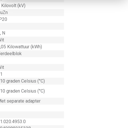
 Kilovolt (kV)
uZn
P20
, N
it
,05 Kilowattuur (kWh)
erdeelblok
it
1
10 graden Celsius (°C)
10 graden Celsius (°C)
et separate adapter
1.020.4953.0