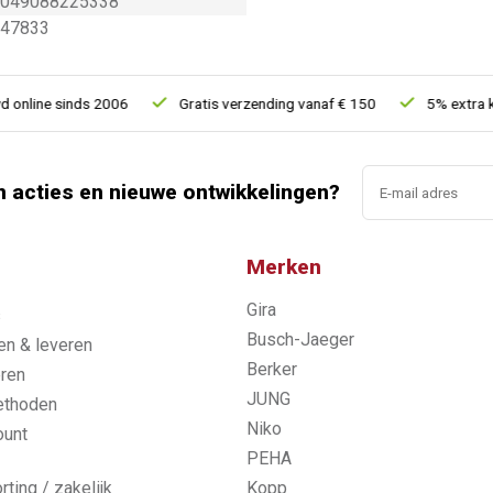
049088225338
47833
line sinds 2006
Gratis verzending vanaf € 150
5% extra kort
n acties en nieuwe ontwikkelingen?
Merken
Gira
s
Busch-Jaeger
n & leveren
Berker
ren
JUNG
ethoden
Niko
ount
PEHA
rting / zakelijk
Kopp