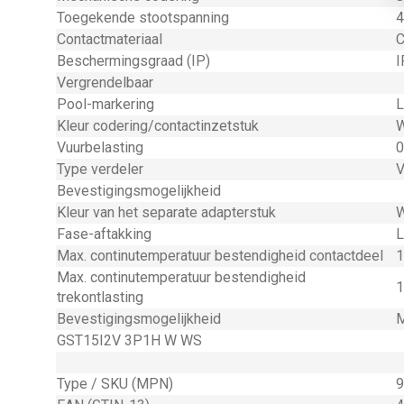
Toegekende stootspanning
4
Contactmateriaal
C
Beschermingsgraad (IP)
I
Vergrendelbaar
Pool-markering
L
Kleur codering/contactinzetstuk
W
Vuurbelasting
0
Type verdeler
V
Bevestigingsmogelijkheid
Kleur van het separate adapterstuk
W
Fase-aftakking
L
Max. continutemperatuur bestendigheid contactdeel
1
Max. continutemperatuur bestendigheid
1
trekontlasting
Bevestigingsmogelijkheid
M
GST15I2V 3P1H W WS
Type / SKU (MPN)
9