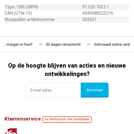
Type / SKU (MPN)
91.020.7053.1
EAN (GTIN-13)
4049088225376
Klusspullen artikelnummer
359321
d, morgen in huis*
30 dagen retourrecht
Vertrouwd online sinds 2
Op de hoogte blijven van acties en nieuwe
ontwikkelingen?
Abonneer
Klantenservice
nu telefonisch niet bereikbaar