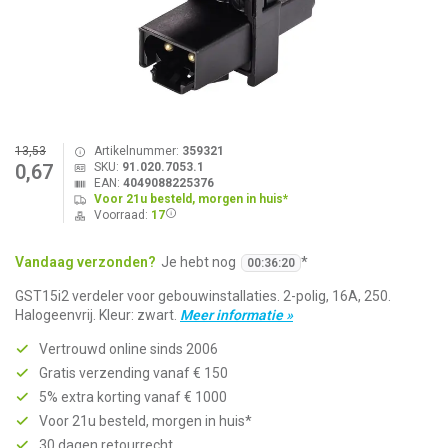
13,53
Artikelnummer:
359321
SKU:
91.020.7053.1
0,67
EAN:
4049088225376
Voor 21u besteld, morgen in huis*
Voorraad:
17
Vandaag verzonden?
Je hebt nog
*
00
:
36
:
20
GST15i2 verdeler voor gebouwinstallaties. 2-polig, 16A, 250.
Halogeenvrij. Kleur: zwart.
Meer informatie »
Vertrouwd online sinds 2006
Gratis verzending vanaf € 150
5% extra korting vanaf € 1000
Voor 21u besteld, morgen in huis*
30 dagen retourrecht