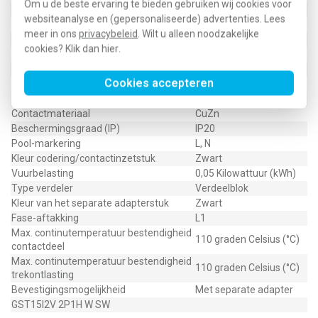
Om u de beste ervaring te bieden gebruiken wij cookies voor
Aantal polen
2
websiteanalyse en (gepersonaliseerde) advertenties. Lees
Lengte
36,2 Millimeter (mm)
meer in ons
privacybeleid
. Wilt u alleen noodzakelijke
Materiaal behuizing
Polyamide (PA)
cookies? Klik dan
hier
.
Oppervlaktebehandeling contacten
Verzilverd
Vervuilingsgraad
2
Cookies accepteren
Mechanische codering
Ja
Toegekende stootspanning
4 Kilovolt (kV)
Contactmateriaal
CuZn
Beschermingsgraad (IP)
IP20
Pool-markering
L, N
Kleur codering/contactinzetstuk
Zwart
Vuurbelasting
0,05 Kilowattuur (kWh)
Type verdeler
Verdeelblok
Kleur van het separate adapterstuk
Zwart
Fase-aftakking
L1
Max. continutemperatuur bestendigheid
110 graden Celsius (°C)
contactdeel
Max. continutemperatuur bestendigheid
110 graden Celsius (°C)
trekontlasting
Bevestigingsmogelijkheid
Met separate adapter
GST15I2V 2P1H W SW