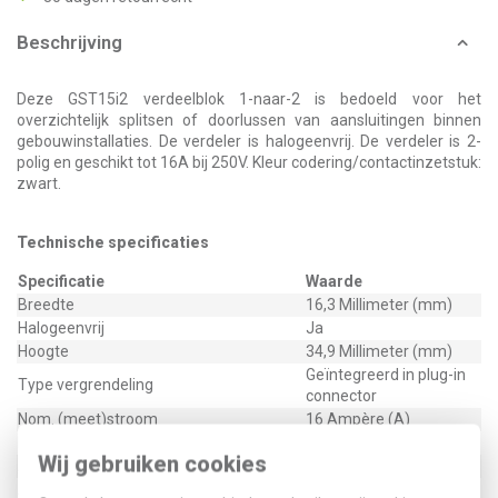
Beschrijving
Deze GST15i2 verdeelblok 1-naar-2 is bedoeld voor het
overzichtelijk splitsen of doorlussen van aansluitingen binnen
gebouwinstallaties. De verdeler is halogeenvrij. De verdeler is 2-
polig en geschikt tot 16A bij 250V. Kleur codering/contactinzetstuk:
zwart.
Technische specificaties
Specificatie
Waarde
Breedte
16,3 Millimeter (mm)
Halogeenvrij
Ja
Hoogte
34,9 Millimeter (mm)
Geïntegreerd in plug-in
Type vergrendeling
connector
Nom. (meet)stroom
16 Ampère (A)
Nom. (meet)spanning
250 Volt (V)
Wij gebruiken cookies
Aantal ingangen
1
Aantal uitgangen
2