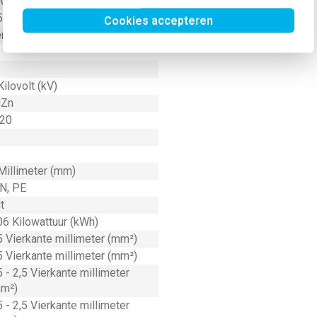
0 graden Celsius (°C)
5 - 9 Millimeter (mm)
Cookies accepteren
rzilverd
Kilovolt (kV)
uZn
20
Millimeter (mm)
 N, PE
t
06 Kilowattuur (kWh)
5 Vierkante millimeter (mm²)
5 Vierkante millimeter (mm²)
5 - 2,5 Vierkante millimeter
m²)
5 - 2,5 Vierkante millimeter