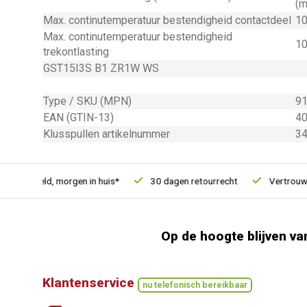
(m
Max. continutemperatuur bestendigheid contactdeel
10
Max. continutemperatuur bestendigheid
10
trekontlasting
GST15I3S B1 ZR1W WS
Type / SKU (MPN)
91
EAN (GTIN-13)
4
Klusspullen artikelnummer
3
 besteld, morgen in huis*
30 dagen retourrecht
Vertrouwd on
Op de hoogte blijven va
Klantenservice
nu telefonisch bereikbaar