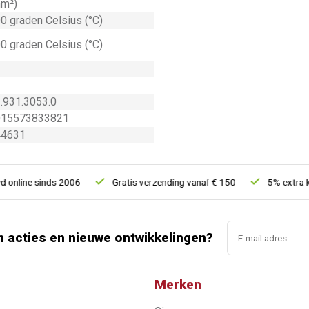
m²)
0 graden Celsius (°C)
0 graden Celsius (°C)
.931.3053.0
015573833821
44631
line sinds 2006
Gratis verzending vanaf € 150
5% extra kort
n acties en nieuwe ontwikkelingen?
Merken