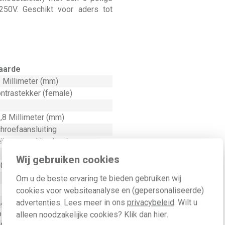
 250V. Geschikt voor aders tot
aarde
 Millimeter (mm)
ntrastekker (female)
,8 Millimeter (mm)
hroefaansluiting
ïntegreerd in plug-in connector
 Ampère (A)
Wij gebruiken cookies
0 Volt (V)
Om u de beste ervaring te bieden gebruiken wij
cookies voor websiteanalyse en (gepersonaliseerde)
,2 Millimeter (mm)
advertenties. Lees meer in ons
privacybeleid
. Wilt u
lyamide (PA)
alleen noodzakelijke cookies? Klik dan
hier
.