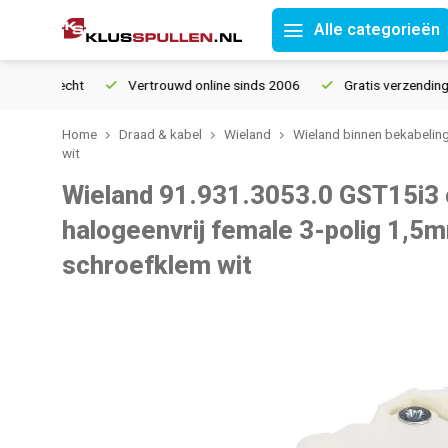
Alle categorieën
ourrecht
Vertrouwd online sinds 2006
Gratis verzending vana
Home
Draad & kabel
Wieland
Wieland binnen bekabelin
wit
Wieland 91.931.3053.0 GST15i3
halogeenvrij female 3-polig 1,
schroefklem wit