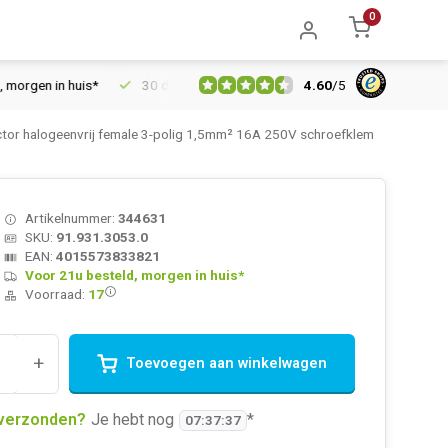
0
4.60
/
5
en in huis*
30 dagen retourrecht
Vertrouwd online sinds 200
tor halogeenvrij female 3-polig 1,5mm² 16A 250V schroefklem
Artikelnummer:
344631
SKU:
91.931.3053.0
EAN:
4015573833821
Voor 21u besteld, morgen in huis*
Voorraad:
17
+
Toevoegen aan winkelwagen
verzonden?
Je hebt nog
*
07
:
37
:
37