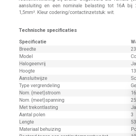
aansluiting en een nominale belasting tot 16A bij
1,5mm². Kleur codering/contactinzetstuk: wit.
Technische specificaties
Specificatie
W
Breedte
23
Model
Co
Halogeenvrij
Ja
Hoogte
13
Aansluitwijze
Sc
Type vergrendeling
Ge
Nom. (meet)stroom
16
Nom. (meet)spanning
25
Met trekontlasting
Ja
Aantal polen
3
Lengte
53
Materiaal behuizing
Po