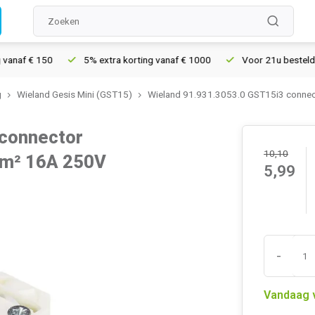
f € 150
5% extra korting vanaf € 1000
Voor 21u besteld, morg
g
Wieland Gesis Mini (GST15)
Wieland 91.931.3053.0 GST15i3 connec
 connector
10,10
5mm² 16A 250V
5,99
-
Vandaag 