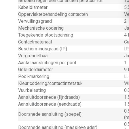
Bestand tegen een continutemperatuur tot
10
Kabeldiameter
5,
Oppervlaktebehandeling contacten
Ve
Vervuilingsgraad
2
Mechanische codering
Ja
Toegekende stootspanning
4 
Contactmateriaal
C
Beschermingsgraad (IP)
IP
Vergrendelbaar
Ja
Aantal aansluitingen per pool
1
Geleiderdiameter
9 
Pool-markering
L,
Kleur codering/contactinzetstuk
Wi
Vuurbelasting
0,
Aansluitdoorsnede (fijndraads)
1,
Aansluitdoorsnede (eendraads)
1,
0,
Doorsnede aansluiting (soepel)
(m
0,
Doorsnede aansluiting (massieve ader)