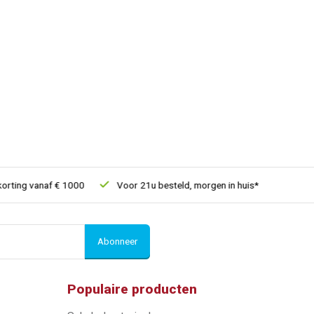
ing vanaf € 1000
Voor 21u besteld, morgen in huis*
30 dagen 
Abonneer
Populaire producten