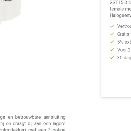
GST15i3 co
female met
Halogeenvri
Vertro
Gratis
5% ext
Voor 2
30 dag
ge en betrouwbare aansluiting
ij en draagt bij aan een lagere
contrastekker) met een 3-polige