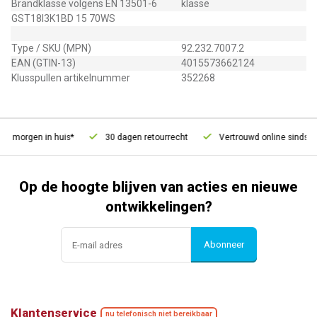
Brandklasse volgens EN 13501-6
klasse
GST18I3K1BD 15 70WS
Type / SKU (MPN)
92.232.7007.2
EAN (GTIN-13)
4015573662124
Klusspullen artikelnummer
352268
d, morgen in huis*
30 dagen retourrecht
Vertrouwd online sinds 20
Op de hoogte blijven van acties en nieuwe
ontwikkelingen?
Abonneer
Klantenservice
nu telefonisch niet bereikbaar