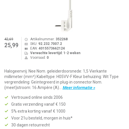
42,69
Artikelnummer:
352268
SKU:
92.232.7007.2
25,99
EAN:
4015573662124
Verwachte levertijd: 1-2 weken
Voorraad:
0
Halogeenvrij: Nee Nom. geleiderdoorsnede: 1,5 Vierkante
millimeter (mm²) Kabeltype: H05VV-F Kleur behuizing: Wit Type
vergrendeling: Geïntegreerd in plug-in connector Nom.
(meet)stroom: 16 Ampère (A)...
Meer informatie »
Vertrouwd online sinds 2006
Gratis verzending vanaf € 150
5% extra korting vanaf € 1000
Voor 21u besteld, morgen in huis*
30 dagen retourrecht