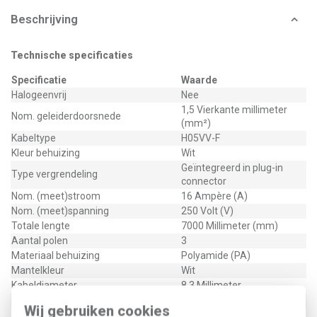
Beschrijving
Technische specificaties
Specificatie
Waarde
Halogeenvrij
Nee
1,5 Vierkante millimeter
Nom. geleiderdoorsnede
(mm²)
Kabeltype
H05VV-F
Kleur behuizing
Wit
Geïntegreerd in plug-in
Type vergrendeling
connector
Nom. (meet)stroom
16 Ampère (A)
Nom. (meet)spanning
250 Volt (V)
Totale lengte
7000 Millimeter (mm)
Aantal polen
3
Materiaal behuizing
Polyamide (PA)
Mantelkleur
Wit
Kabeldiameter
8,3 Millimeter
Oppervlaktebehandeling contacten
Vertind
Wij gebruiken cookies
Vervuilingsgraad
2