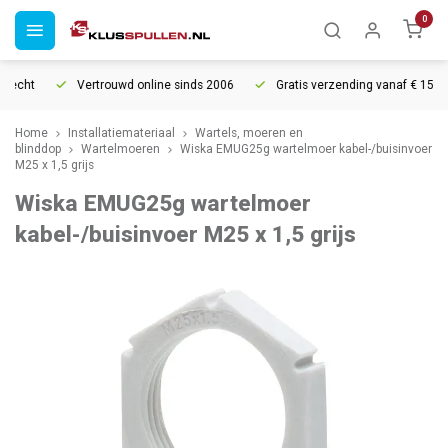
0
echt
Vertrouwd online sinds 2006
Gratis verzending vanaf € 150
Home
Installatiemateriaal
Wartels, moeren en
blinddop
Wartelmoeren
Wiska EMUG25g wartelmoer kabel-/buisinvoer
M25 x 1,5 grijs
Wiska EMUG25g wartelmoer
kabel-/buisinvoer M25 x 1,5 grijs