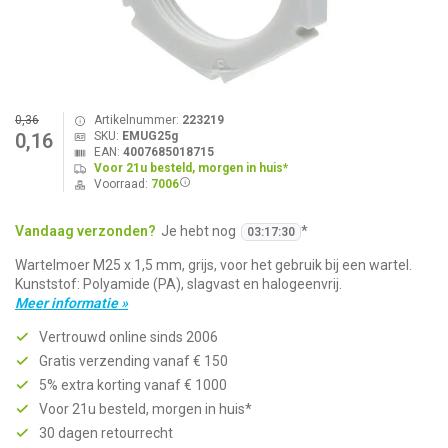
0,36
Artikelnummer:
223219
SKU:
EMUG25g
0,16
EAN:
4007685018715
Voor 21u besteld, morgen in huis*
Voorraad:
7006
Vandaag verzonden?
Je hebt nog
*
03
:
17
:
30
Wartelmoer M25 x 1,5 mm, grijs, voor het gebruik bij een wartel.
Kunststof: Polyamide (PA), slagvast en halogeenvrij.
Meer informatie »
Vertrouwd online sinds 2006
Gratis verzending vanaf € 150
5% extra korting vanaf € 1000
Voor 21u besteld, morgen in huis*
30 dagen retourrecht