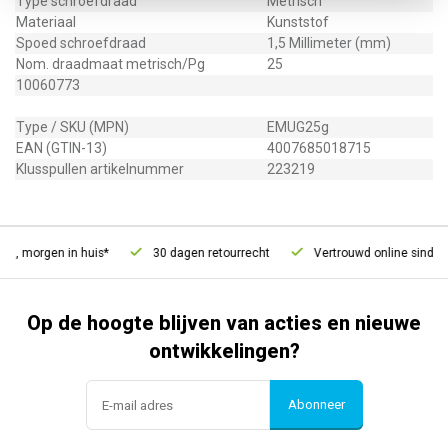
Type schroefdraad
Metrisch
Materiaal
Kunststof
Spoed schroefdraad
1,5 Millimeter (mm)
Nom. draadmaat metrisch/Pg
25
10060773
Type / SKU (MPN)
EMUG25g
EAN (GTIN-13)
4007685018715
Klusspullen artikelnummer
223219
d, morgen in huis*
30 dagen retourrecht
Vertrouwd online sinds 2
Op de hoogte blijven van acties en nieuwe
ontwikkelingen?
Abonneer