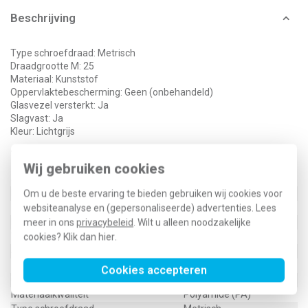
Beschrijving
Type schroefdraad: Metrisch
Draadgrootte M: 25
Materiaal: Kunststof
Oppervlaktebescherming: Geen (onbehandeld)
Glasvezel versterkt: Ja
Slagvast: Ja
Kleur: Lichtgrijs
Technische specificaties
Wij gebruiken cookies
Specificatie
Waarde
Kleur
Om u de beste ervaring te bieden gebruiken wij cookies voor
Grijs
Halogeenvrij
websiteanalyse en (gepersonaliseerde) advertenties. Lees
Ja
Hoogte
meer in ons
privacybeleid
. Wilt u alleen noodzakelijke
6 Millimeter (mm)
Vorm
cookies? Klik dan
hier
.
Zeshoekig
Slagvast
Ja
Oppervlaktebescherming
Onbehandeld
Cookies accepteren
Glasvezelversterkt
Ja
Materiaalkwaliteit
Polyamide (PA)