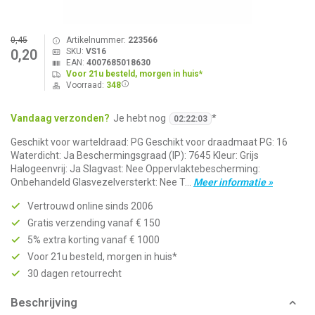
0,45
Artikelnummer:
223566
SKU:
VS16
0,20
EAN:
4007685018630
Voor 21u besteld, morgen in huis*
Voorraad:
348
Vandaag verzonden?
Je hebt nog
*
02
:
22
:
03
Geschikt voor warteldraad: PG Geschikt voor draadmaat PG: 16
Waterdicht: Ja Beschermingsgraad (IP): 7645 Kleur: Grijs
Halogeenvrij: Ja Slagvast: Nee Oppervlaktebescherming:
Onbehandeld Glasvezelversterkt: Nee T...
Meer informatie »
Vertrouwd online sinds 2006
Gratis verzending vanaf € 150
5% extra korting vanaf € 1000
Voor 21u besteld, morgen in huis*
30 dagen retourrecht
Beschrijving