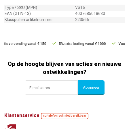
Type / SKU (MPN)
VS16
EAN (GTIN-13)
4007685018630
Klusspullen artikelnummer
223566
atis verzending vanaf € 150
5% extra korting vanaf € 1000
Voor 21
Op de hoogte blijven van acties en nieuwe
ontwikkelingen?
Abonneer
Klantenservice
nu telefonisch niet bereikbaar