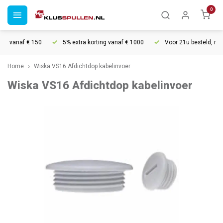
0
g vanaf € 150
5% extra korting vanaf € 1000
Voor 21u besteld, morg
Home
Wiska VS16 Afdichtdop kabelinvoer
Wiska VS16 Afdichtdop kabelinvoer