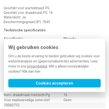
Geschikt voor warteldraad: PG
Geschikt voor draadmaat PG: 16
Waterdicht: Ja
Beschermingsgraad (IP): 7645
Technische specificaties
Specificatie
Waarde
Kleur
Grijs
Wij gebruiken cookies
Halogeenvrij
Ja
Slagvast
Nee
Om u de beste ervaring te bieden gebruiken wij cookies voor
Oppervlaktebescherming
Onbehandeld
websiteanalyse en (gepersonaliseerde) advertenties. Lees
Glasvezelversterkt
Nee
meer in ons
privacybeleid
. Wilt u alleen noodzakelijke
Type schroefdraad
Pg
cookies? Klik dan
hier
.
Materiaal
Kunststof
Spoed schroefdraad
1,41 Millimeter (mm)
Cookies accepteren
Explosiegeteste uitvoering
Nee
Voor explosieveilige zone gas
Geen
Nom. draadmaat metrisch/Pg
16
Voor explosieveilige zone stof
Geen
10060712