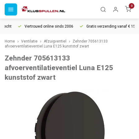
0
recht
Vertrouwd online sinds 2006
Gratis verzending vanaf € 150
Home
Ventilatie
Afzuigventiel
Zehnder 705613133
afvoerventilatieventiel Luna E125 kunststof zwart
Zehnder 705613133
afvoerventilatieventiel Luna E125
kunststof zwart