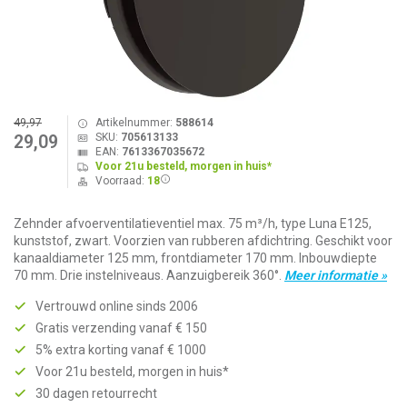
49,97
Artikelnummer:
588614
SKU:
705613133
29,09
EAN:
7613367035672
Voor 21u besteld, morgen in huis*
Voorraad:
18
Zehnder afvoerventilatieventiel max. 75 m³/h, type Luna E125,
kunststof, zwart. Voorzien van rubberen afdichtring. Geschikt voor
kanaaldiameter 125 mm, frontdiameter 170 mm. Inbouwdiepte
70 mm. Drie instelniveaus. Aanzuigbereik 360°.
Meer informatie »
Vertrouwd online sinds 2006
Gratis verzending vanaf € 150
5% extra korting vanaf € 1000
Voor 21u besteld, morgen in huis*
30 dagen retourrecht