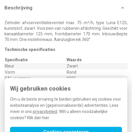
Beschrijving
Zehnder afvoerventilatieventiel max. 75 m³/h, type Luna E125,
kunststof, zwart. Voorzien van rubberen afdichtring. Geschikt voor
kanaaldiameter 125 mm, frontdiameter 170 mm. Inbouwdiepte
70 mm. Drie instelniveaus. Aanzuigbereik 360°.
Technische specificaties
Specificatie
Waarde
Kleur
Zwart
Vorm
Rond
RAL-nummer
9005
Inbouwdiepte
70 Millimeter (mm)
Wij gebruiken cookies
Capaciteit
75 Kubieke meter per uur (m³/h)
Materiaal
Kunststof
Om u de beste ervaring te bieden gebruiken wij cookies voor
Met filter
Nee
websiteanalyse en (gepersonaliseerde) advertenties. Lees
Luchtafvoerventiel
Ja
meer in ons
privacybeleid
. Wilt u alleen noodzakelijke
Luchttoevoerventiel
Nee
cookies? Klik dan
hier
.
Hoog inducerend
Nee
Zelfregelend
Nee