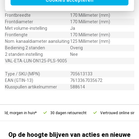
Cookies accepteren
Uitblaaspatroon beperkt
Nee
Inbouwring
Rubberring
Frontbreedte
170 Millimeter (mm)
Frontdiameter
170 Millimeter (mm)
Met volume-instelling
Ja
Frontlengte
170 Millimeter (mm)
Nom. kanaaldiameter aansluiting
125 Millimeter (mm)
Bediening 2 standen
Overig
2 standen instelling
Nee
VAL-ETA-LUN-DN125-PLS-9005
Type / SKU (MPN)
705613133
EAN (GTIN-13)
7613367035672
Klusspullen artikelnummer
588614
eld, morgen in huis*
30 dagen retourrecht
Vertrouwd online sinds 
Op de hoogte blijven van acties en nieuwe