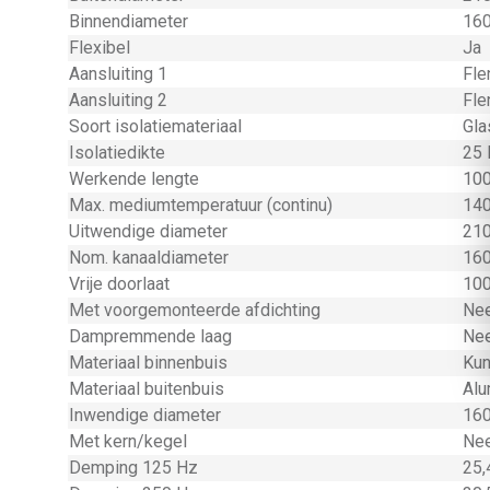
Binnendiameter
160
Flexibel
Ja
Aansluiting 1
Fle
Aansluiting 2
Fle
Soort isolatiemateriaal
Gla
Isolatiedikte
25 
Werkende lengte
100
Max. mediumtemperatuur (continu)
140
Uitwendige diameter
210
Nom. kanaaldiameter
160
Vrije doorlaat
100
Met voorgemonteerde afdichting
Ne
Dampremmende laag
Ne
Materiaal binnenbuis
Kun
Materiaal buitenbuis
Alu
Inwendige diameter
160
Met kern/kegel
Ne
Demping 125 Hz
25,