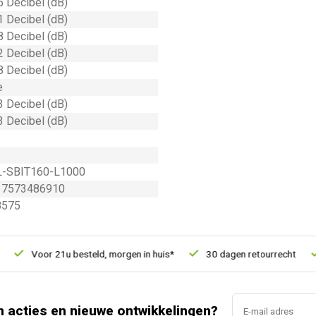
5 Decibel (dB)
1 Decibel (dB)
8 Decibel (dB)
2 Decibel (dB)
8 Decibel (dB)
e
3 Decibel (dB)
3 Decibel (dB)
L-SBIT160-L1000
17573486910
8575
Voor 21u besteld, morgen in huis*
30 dagen retourrecht
V
n acties en nieuwe ontwikkelingen?