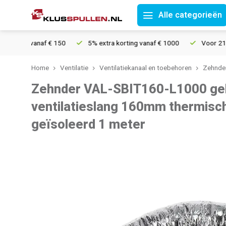
Alle categorieën
ding vanaf € 150
5% extra korting vanaf € 1000
Voor 21u best
Home
Ventilatie
Ventilatiekanaal en toebehoren
Zehnder
Zehnder VAL-SBIT160-L1000 ge
ventilatieslang 160mm thermisc
geïsoleerd 1 meter