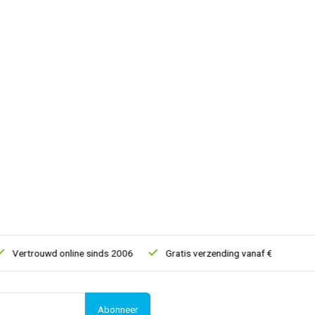
ertrouwd online sinds 2006
Gratis verzending vanaf € 150
5
Abonneer