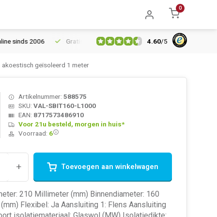
0
4.60
/
5
sinds 2006
Gratis verzending vanaf € 150
5% extra korting va
akoestisch geïsoleerd 1 meter
Artikelnummer:
588575
SKU:
VAL-SBIT160-L1000
EAN:
8717573486910
Voor 21u besteld, morgen in huis*
Voorraad:
6
+
Toevoegen aan winkelwagen
meter: 210 Millimeter (mm) Binnendiameter: 160
 (mm) Flexibel: Ja Aansluiting 1: Flens Aansluiting
oort isolatiemateriaal: Glaswol (MW) Isolatiedikte: