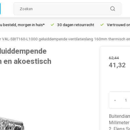
eld, morgen in huis*
30 dagen retourrecht
Vertrouwd online 
 VAL-SBIT160-L1000 geluiddempende ventilatieslang 160mm thermisch en 
luiddempende
62,44
h en akoestisch
41,32
-
Buitendia
Millimeter
2: Flens S