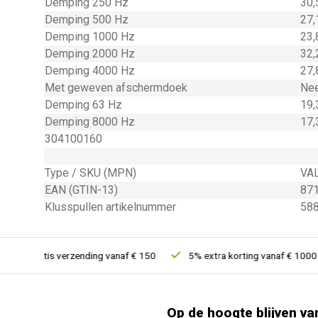
Demping 250 Hz
30,
Demping 500 Hz
27,
Demping 1000 Hz
23,
Demping 2000 Hz
32,
Demping 4000 Hz
27,
Met geweven afschermdoek
Ne
Demping 63 Hz
19,
Demping 8000 Hz
17,
304100160
Type / SKU (MPN)
VA
EAN (GTIN-13)
87
Klusspullen artikelnummer
58
Gratis verzending vanaf € 150
5% extra korting vanaf € 1000
Op de hoogte blijven va