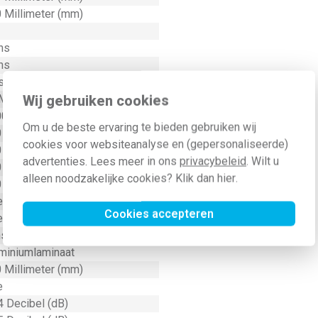
 Millimeter (mm)
ns
ns
swol (MW)
Wij gebruiken cookies
Millimeter (mm)
0 Millimeter (mm)
Om u de beste ervaring te bieden gebruiken wij
 graden Celsius (°C)
cookies voor websiteanalyse en (gepersonaliseerde)
 Millimeter (mm)
advertenties. Lees meer in ons
privacybeleid
. Wilt u
 Millimeter (mm)
alleen noodzakelijke cookies? Klik dan
hier
.
 Percentage (%)
e
Cookies accepteren
e
ststof met spiraal
miniumlaminaat
 Millimeter (mm)
e
4 Decibel (dB)