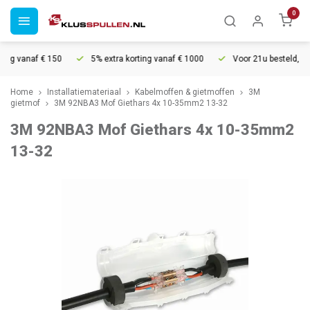
0
ng vanaf € 150
5% extra korting vanaf € 1000
Voor 21u besteld, mor
Home
Installatiemateriaal
Kabelmoffen & gietmoffen
3M
gietmof
3M 92NBA3 Mof Giethars 4x 10-35mm2 13-32
3M 92NBA3 Mof Giethars 4x 10-35mm2
13-32