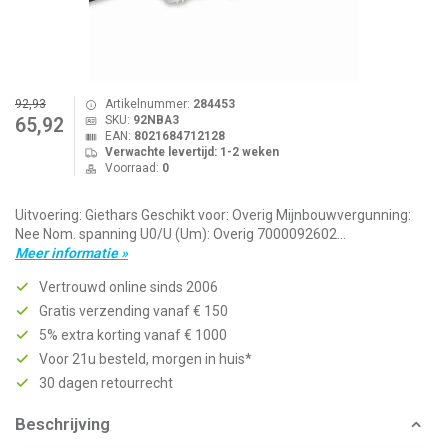
92,93
Artikelnummer:
284453
SKU:
92NBA3
65,92
EAN:
8021684712128
Verwachte levertijd: 1-2 weken
Voorraad:
0
Uitvoering: Giethars Geschikt voor: Overig Mijnbouwvergunning:
Nee Nom. spanning U0/U (Um): Overig 7000092602...
Meer informatie »
Vertrouwd online sinds 2006
Gratis verzending vanaf € 150
5% extra korting vanaf € 1000
Voor 21u besteld, morgen in huis*
30 dagen retourrecht
Beschrijving