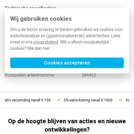
Technische specificaties
Wij gebruiken cookies
Specificatie
Waarde
Uitvoering
Giethars
Om u de beste ervaring te bieden gebruiken wij cookies voor
Geschikt voor
Overig
websiteanalyse en (gepersonaliseerde) advertenties. Lees
Mijnbouwvergunning
Nee
meer in ons
privacybeleid
. Wilt u alleen noodzakelijke
Nom. spanning U0/U (Um)
Overig
cookies? Klik dan
hier
.
7000092602
Cookies accepteren
Type / SKU (MPN)
92NBA3
EAN (GTIN-13)
8021684712128
Klusspullen artikelnummer
284453
Gratis verzending vanaf € 150
5% extra korting vanaf € 1000
Voor 2
Op de hoogte blijven van acties en nieuwe
ontwikkelingen?