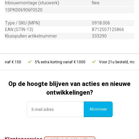
Inbouwmontage (stucwerk)
Nee
1SPK006906F0520
Type / SKU (MPN)
0918.006
EAN (GTIN-13)
8712507125866
Klusspullen artikelnummer
333290
vanaf € 150
5% extra korting vanaf € 1000
Voor 21u besteld, morgen
Op de hoogte blijven van acties en nieuwe
ontwikkelingen?
Abonneer