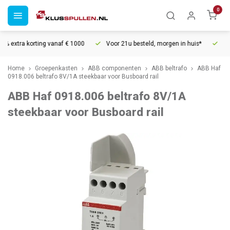
0
% extra korting vanaf € 1000
Voor 21u besteld, morgen in huis*
30 d
Home
Groepenkasten
ABB componenten
ABB beltrafo
ABB Haf
0918.006 beltrafo 8V/1A steekbaar voor Busboard rail
ABB Haf 0918.006 beltrafo 8V/1A
steekbaar voor Busboard rail