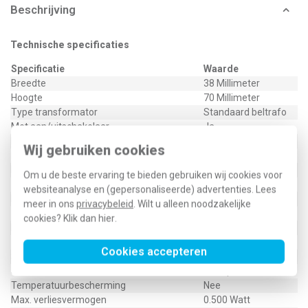
Beschrijving
Technische specificaties
Specificatie
Waarde
Breedte
38 Millimeter
Hoogte
70 Millimeter
Type transformator
Standaard beltrafo
Met aan/uitschakelaar
Ja
Modulaire uitvoering (voor railmontage)
Ja
Wij gebruiken cookies
Max. uitgangsstroom
1 Ampère
Lengte
110 Millimeter
Om u de beste ervaring te bieden gebruiken wij cookies voor
Max. uitgangsvermogen
8 Watt
websiteanalyse en (gepersonaliseerde) advertenties. Lees
Breedte in module-eenheden
2
meer in ons
privacybeleid
. Wilt u alleen noodzakelijke
Opbouw (stucwerk)
Nee
cookies? Klik dan
hier
.
Kortsluitbeveiliging
Ja
Primaire spanning
230 Volt
Cookies accepteren
Secundaire spanning 1
8 Volt
Secundaire stroomsterkte 1
1 Ampère
Temperatuurbescherming
Nee
Max. verliesvermogen
0.500 Watt