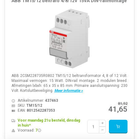
ABB TM15/12 beltrafo 4/8/12V 15VA DIN-railmontage
ABB 2CSM228735R0802 TM15/12 beltransformator 4, 8 of 12 Volt.
Maximaal vermogen: 15 Watt. DIN-rail montage. 2 modulen breed.
Afmetingen lxbxh: 65 x 35 x 85 mm. Primaire aansluitspanning: 230
Volt. Kortsluitbeveiliging.
Meer informatie »
Artikelnummer:
437463
81,92
SKU:
TM15/12
41,65
EAN:
8012542287353
Voor maandag 21u besteld, dinsdag
in huis*
Voorraad:
7