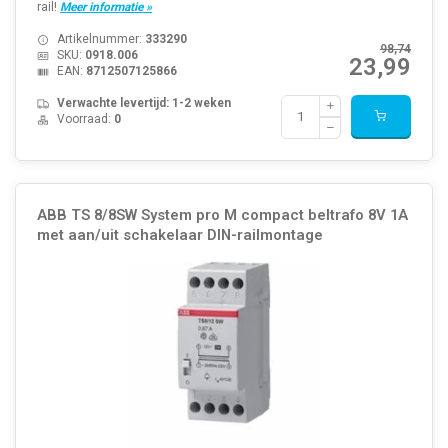
rail!
Meer informatie »
Artikelnummer:
333290
98,74
SKU:
0918.006
23,99
EAN:
8712507125866
Verwachte levertijd: 1-2 weken
Voorraad:
0
ABB TS 8/8SW System pro M compact beltrafo 8V 1A
met aan/uit schakelaar DIN-railmontage