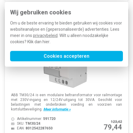
Wij gebruiken cookies
ABB TM30/24 System pro M Compact beltrafo 12-
Om u de beste ervaring te bieden gebruiken wij cookies voor
24V 30VA DIN-railmontage
websiteanalyse en (gepersonaliseerde) advertenties. Lees
meer in ons
privacybeleid
. Wilt u alleen noodzakelijke
cookies? Klik dan
hier
.
Cookies accepteren
ABB TM30/24 is een modulaire beltransformator voor railmontage
met 230V-ingang en 12/24V-uitgang tot 30VA. Geschikt voor
belastingen met onderbroken voeding en voorzien van
kortsluitbeveiliging.
Meer informatie »
Artikelnummer:
591720
123,42
SKU:
TM30/24
79,44
EAN:
8012542287650