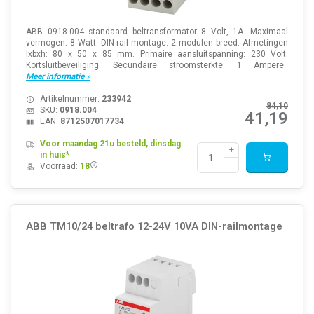
ABB 0918.004 standaard beltransformator 8 Volt, 1A. Maximaal
vermogen: 8 Watt. DIN-rail montage. 2 modulen breed. Afmetingen
lxbxh: 80 x 50 x 85 mm. Primaire aansluitspanning: 230 Volt.
Kortsluitbeveiliging. Secundaire stroomsterkte: 1 Ampere.
Meer informatie »
Artikelnummer:
233942
84,10
SKU:
0918.004
41,19
EAN:
8712507017734
Voor maandag 21u besteld, dinsdag
in huis*
Voorraad:
18
ABB TM10/24 beltrafo 12-24V 10VA DIN-railmontage