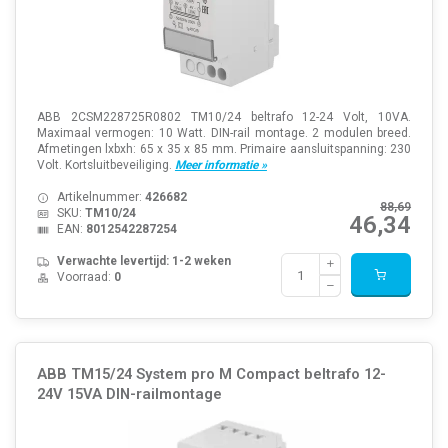
ABB 2CSM228725R0802 TM10/24 beltrafo 12-24 Volt, 10VA.
Maximaal vermogen: 10 Watt. DIN-rail montage. 2 modulen breed.
Afmetingen lxbxh: 65 x 35 x 85 mm. Primaire aansluitspanning: 230
Volt. Kortsluitbeveiliging.
Meer informatie »
Artikelnummer:
426682
88,69
SKU:
TM10/24
46,34
EAN:
8012542287254
Verwachte levertijd: 1-2 weken
Voorraad:
0
ABB TM15/24 System pro M Compact beltrafo 12-
24V 15VA DIN-railmontage