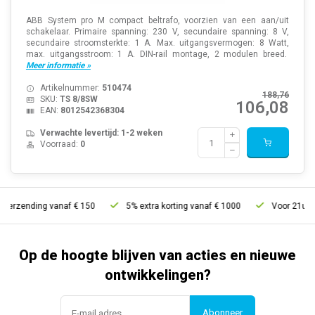
ABB System pro M compact beltrafo, voorzien van een aan/uit
schakelaar. Primaire spanning: 230 V, secundaire spanning: 8 V,
secundaire stroomsterkte: 1 A. Max. uitgangsvermogen: 8 Watt,
max. uitgangsstroom: 1 A. DIN-rail montage, 2 modulen breed.
Meer informatie »
Artikelnummer:
510474
188,76
SKU:
TS 8/8SW
106,08
EAN:
8012542368304
Verwachte levertijd: 1-2 weken
Voorraad:
0
erzending vanaf € 150
5% extra korting vanaf € 1000
Voor 21u beste
Op de hoogte blijven van acties en nieuwe
ontwikkelingen?
Abonneer