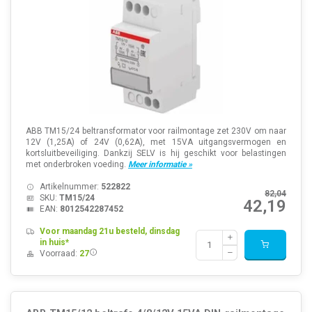
ABB TM15/24 beltransformator voor railmontage zet 230V om naar
12V (1,25A) of 24V (0,62A), met 15VA uitgangsvermogen en
kortsluitbeveiliging. Dankzij SELV is hij geschikt voor belastingen
met onderbroken voeding.
Meer informatie »
Artikelnummer:
522822
82,04
SKU:
TM15/24
42,19
EAN:
8012542287452
Voor maandag 21u besteld, dinsdag
in huis*
Voorraad:
27