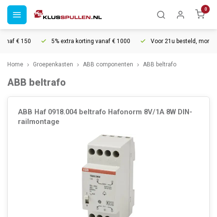
0
af € 150
5% extra korting vanaf € 1000
Voor 21u besteld, morgen in 
Home
Groepenkasten
ABB componenten
ABB beltrafo
ABB beltrafo
ABB Haf 0918.004 beltrafo Hafonorm 8V/1A 8W DIN-
railmontage