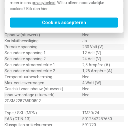
meer in ons
privacybeleid
. Wilt u alleen noodzakelijke
Modulaire uitvoering (voor railmontage)
Ja
cookies? Klik dan
hier
.
Max. uitgangsstroom
2,5 Ampère (A)
Lengte
65 Millimeter (mm)
Cookies accepteren
Max. uitgangsvermogen
30 Watt (W)
Breedte in module-eenheden
3
Opbouw (stucwerk)
Nee
Kortsluitbeveiliging
Ja
Primaire spanning
230 Volt (V)
Secundaire spanning 1
12 Volt (V)
Secundaire spanning 2
24 Volt (V)
Secundaire stroomsterkte 1
2,5 Ampère (A)
Secundaire stroomsterkte 2
1,25 Ampère (A)
Temperatuurbescherming
Nee
Max. verliesvermogen
4 Watt (W)
Geschikt voor inbouw (stucwerk)
Nee
Inbouwmontage (stucwerk)
Nee
2CSM228765R0802
Type / SKU (MPN)
TM30/24
EAN (GTIN-13)
8012542287650
Klusspullen artikelnummer
591720