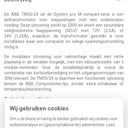
De ABB TM30/24 uit de System pro M compact-serie is een
beltransformator voor toepassingen met een onderbroken
voeding. Deze uitvoering werkt op 230V en levert een secundaire
veiligheidsextra laagspanning (SELV) met 12V
(2,5A)
of
24V
(1,25A)
, waardoor de transformator geschikt is voor
installaties waar een compacte en veilige spanningsomzetting
nodig is.
De modulaire uitvoering voor railmontage maakt een nette
plaatsing in de verdeler mogelijk, met een inbouwbreedte van 3
module-eenheden. Voor de installatiepraktijk is vooral de
combinatie van kortsluitbeveiliging en het uitgangsvermogen van
30W relevant. De TM30/24 is daarmee een functionele oplossing
binnen de ABB Componenten-lijn, zonder extra schakelaar of
temperatuurbescherming.
Technische specificaties
Wij gebruiken cookies
Specificatie
Waarde
Breedte
52,5 Millimeter (mm)
Om u de beste ervaring te bieden gebruiken wij cookies voor
Hoogte
85 Millimeter (mm)
websiteanalyse en (gepersonaliseerde) advertenties. Lees
Met aan/uitschakelaar
Nee