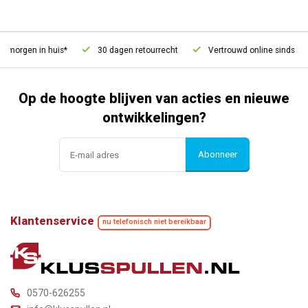
 morgen in huis*
30 dagen retourrecht
Vertrouwd online sinds 200
Op de hoogte blijven van acties en nieuwe
ontwikkelingen?
Abonneer
Klantenservice
nu telefonisch niet bereikbaar
0570-626255