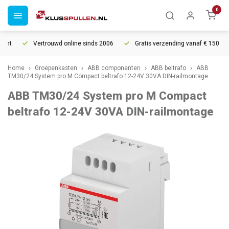
0
cht
Vertrouwd online sinds 2006
Gratis verzending vanaf € 150
Home
Groepenkasten
ABB componenten
ABB beltrafo
ABB
TM30/24 System pro M Compact beltrafo 12-24V 30VA DIN-railmontage
ABB TM30/24 System pro M Compact
beltrafo 12-24V 30VA DIN-railmontage