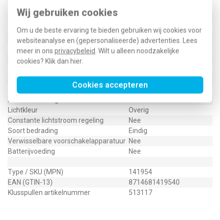
Diameter
8.800 Millimeter
Wij gebruiken cookies
Koppelbaar
Ja
Aantal polen
2
Om u de beste ervaring te bieden gebruiken wij cookies voor
Lamptype
LED uitwisselbaar
websiteanalyse en (gepersonaliseerde) advertenties. Lees
Geschikt voor buitengebruik
Ja
meer in ons
privacybeleid
. Wilt u alleen noodzakelijke
Nom. spanning
220 - 240 Volt
cookies? Klik dan
hier
.
Beschermingsgraad (IP)
IP44
Met lichtbron
Nee
Cookies accepteren
Aantal lichtpunten
10
Met stroombrug
Nee
Lichtkleur
Overig
Constante lichtstroom regeling
Nee
Soort bedrading
Eindig
Verwisselbare voorschakelapparatuur
Nee
Batterijvoeding
Nee
Type / SKU (MPN)
141954
EAN (GTIN-13)
8714681419540
Klusspullen artikelnummer
513117