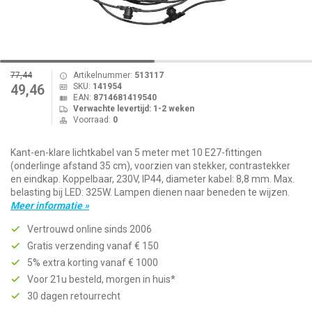
77,44
Artikelnummer:
513117
SKU:
141954
49,46
EAN:
8714681419540
Verwachte levertijd: 1-2 weken
Voorraad:
0
Kant-en-klare lichtkabel van 5 meter met 10 E27-fittingen
(onderlinge afstand 35 cm), voorzien van stekker, contrastekker
en eindkap. Koppelbaar, 230V, IP44, diameter kabel: 8,8 mm. Max.
belasting bij LED: 325W. Lampen dienen naar beneden te wijzen.
Meer informatie »
Vertrouwd online sinds 2006
Gratis verzending vanaf € 150
5% extra korting vanaf € 1000
Voor 21u besteld, morgen in huis*
30 dagen retourrecht