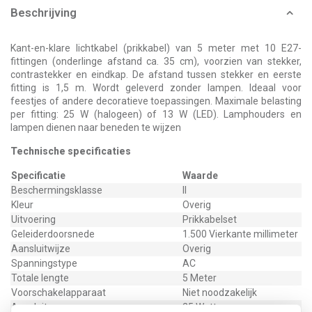
Beschrijving
Kant-en-klare lichtkabel (prikkabel) van 5 meter met 10 E27-
fittingen (onderlinge afstand ca. 35 cm), voorzien van stekker,
contrastekker en eindkap. De afstand tussen stekker en eerste
fitting is 1,5 m. Wordt geleverd zonder lampen. Ideaal voor
feestjes of andere decoratieve toepassingen. Maximale belasting
per fitting: 25 W (halogeen) of 13 W (LED). Lamphouders en
lampen dienen naar beneden te wijzen
Technische specificaties
Specificatie
Waarde
Beschermingsklasse
II
Kleur
Overig
Uitvoering
Prikkabelset
Geleiderdoorsnede
1.500 Vierkante millimeter
Aansluitwijze
Overig
Spanningstype
AC
Totale lengte
5 Meter
Voorschakelapparaat
Niet noodzakelijk
Aansluitvermogen
25 Watt