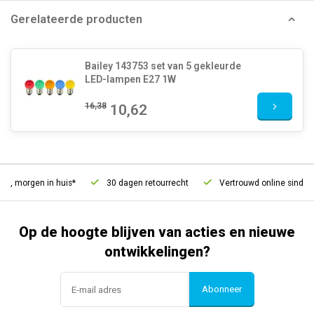
Gerelateerde producten
Bailey 143753 set van 5 gekleurde
LED-lampen E27 1W
16,38
10,62
d, morgen in huis*
30 dagen retourrecht
Vertrouwd online sinds 2
Op de hoogte blijven van acties en nieuwe
ontwikkelingen?
Abonneer