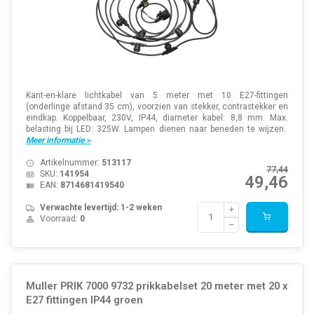
Kant-en-klare lichtkabel van 5 meter met 10 E27-fittingen
(onderlinge afstand 35 cm), voorzien van stekker, contrastekker en
eindkap. Koppelbaar, 230V, IP44, diameter kabel: 8,8 mm. Max.
belasting bij LED: 325W. Lampen dienen naar beneden te wijzen.
Meer informatie »
Artikelnummer:
513117
77,44
SKU:
141954
49,46
EAN:
8714681419540
Verwachte levertijd: 1-2 weken
Voorraad:
0
Muller PRIK 7000 9732 prikkabelset 20 meter met 20 x
E27 fittingen IP44 groen