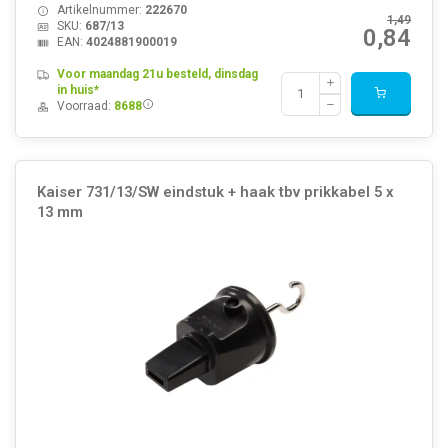
Artikelnummer:
222670
1,49
SKU:
687/13
0,84
EAN:
4024881900019
Voor maandag 21u besteld, dinsdag
in huis*
Voorraad:
8688
Kaiser 731/13/SW eindstuk + haak tbv prikkabel 5 x
13 mm