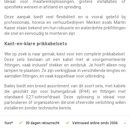
Ideaal voor maatwerkoplossingen, grotere installaties of
specifieke wensen in afstand en spreiding.
Deze aanpak biedt veel flexibiliteit en is vooral geliefd bij
professionals, horeca en verhuurbedrijven. Merken zoals Martin
Kaiser staan bekend om hun robuuste en waterdichte prikfittingen
die snel en eenvoudig te monteren zijn.
Kant-en-klare prikkabelsets
Wie op zoek is naar gemak, kiest voor een complete prikkabelset.
Deze sets bestaan uit een kabel met al voorgemonteerde
fittingen, vaak inclusief stekker en eindstuk. Je hoeft alleen nog
lampen te plaatsen. Ze zijn verkrijgbaar in verschillende lengtes en
aantallen fittingen, en vaak koppelbaar voor uitbreiding.
Bailey biedt een breed assortiment van dit soort sets, met kabels
die geschikt zijn voor buitengebruik (IP44) en fittingen met
standaard E27-schroefdraad. Deze oplossing is ideaal voor
particulieren of organisatoren die snel sfeervolle verlichting willen
installeren zonder technische kennis.
30 dagen retourrecht
Vertrouwd online sinds 2006
Gratis 