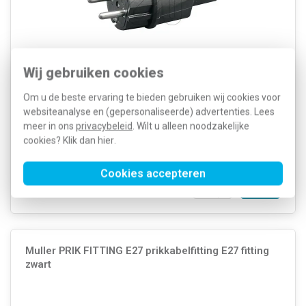
Wij gebruiken cookies
Martin Kaiser stekker met randaarde t.b.v. prikkabel, 16 A, kunststof
(PVC), zwart, IP44. Geschikt voor een prikkabel van 5 x 13 mm.
Om u de beste ervaring te bieden gebruiken wij cookies voor
Meer informatie »
websiteanalyse en (gepersonaliseerde) advertenties. Lees
meer in ons
privacybeleid
. Wilt u alleen noodzakelijke
Artikelnummer:
326213
6,76
SKU:
730/13/SW
cookies? Klik dan
hier
.
3,29
EAN:
4024881900149
Voor maandag 21u besteld, dinsdag
Cookies accepteren
in huis*
Voorraad:
31
Muller PRIK FITTING E27 prikkabelfitting E27 fitting
zwart