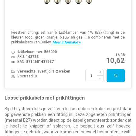
Feestverlichting: set van 5 LED-lampen van 1W (E27-fitting) in de
kleuren rood, groen, oranje, blauw en geel. Te combineren met de
prikkabelsets van Bailey.
Meer informatie »
Artikelnummer:
566090
16,38
SKU:
143753
10,62
EAN:
8714681437537
Verwachte levertijd: 1-2 weken
Voorraad:
0
Losse prikkabels met prikfittingen
Bij dit systeem kies je zelf een losse rubberen kabel en prikt daar
op gewenste plekken een fitting in. Deze zogeheten prikfittingen
(meestal E27) worden direct op de kabel gemonteerd: zonder dat
je hoeft te knippen of solderen. Je bepaalt dus zelf hoeveel
fittingen je gebruikt, waar ze komen en hoeveel lichtpunten je wilt.