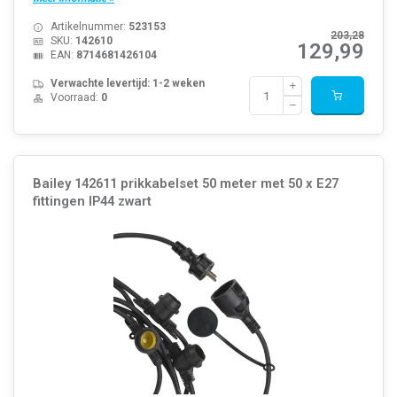
Artikelnummer:
523153
203,28
SKU:
142610
129,99
EAN:
8714681426104
Verwachte levertijd: 1-2 weken
Voorraad:
0
Bailey 142611 prikkabelset 50 meter met 50 x E27
fittingen IP44 zwart