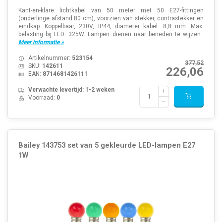
Kant-en-klare lichtkabel van 50 meter met 50 E27-fittingen
(onderlinge afstand 80 cm), voorzien van stekker, contrastekker en
eindkap. Koppelbaar, 230V, IP44, diameter kabel: 8,8 mm. Max.
belasting bij LED: 325W. Lampen dienen naar beneden te wijzen.
Meer informatie »
Artikelnummer:
523154
377,52
SKU:
142611
226,06
EAN:
8714681426111
Verwachte levertijd: 1-2 weken
Voorraad:
0
Bailey 143753 set van 5 gekleurde LED-lampen E27
1W