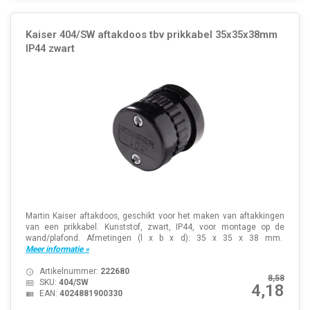
Kaiser 404/SW aftakdoos tbv prikkabel 35x35x38mm
IP44 zwart
Martin Kaiser aftakdoos, geschikt voor het maken van aftakkingen
van een prikkabel. Kunststof, zwart, IP44, voor montage op de
wand/plafond. Afmetingen (l x b x d): 35 x 35 x 38 mm.
Meer informatie »
Artikelnummer:
222680
8,58
SKU:
404/SW
4,18
EAN:
4024881900330