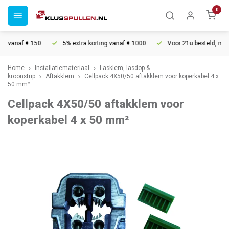
0
g vanaf € 150
5% extra korting vanaf € 1000
Voor 21u besteld, morge
Home
Installatiemateriaal
Lasklem, lasdop &
kroonstrip
Aftakklem
Cellpack 4X50/50 aftakklem voor koperkabel 4 x
50 mm²
Cellpack 4X50/50 aftakklem voor
koperkabel 4 x 50 mm²