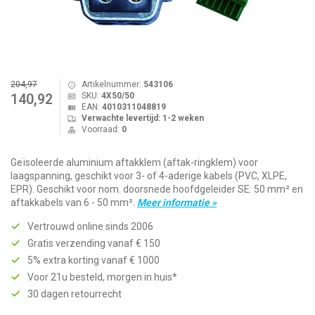
204,97
Artikelnummer:
543106
SKU:
4X50/50
140,92
EAN:
4010311048819
Verwachte levertijd: 1-2 weken
Voorraad:
0
Geïsoleerde aluminium aftakklem (aftak-ringklem) voor
laagspanning, geschikt voor 3- of 4-aderige kabels (PVC, XLPE,
EPR). Geschikt voor nom. doorsnede hoofdgeleider SE: 50 mm² en
aftakkabels van 6 - 50 mm².
Meer informatie »
Vertrouwd online sinds 2006
Gratis verzending vanaf € 150
5% extra korting vanaf € 1000
Voor 21u besteld, morgen in huis*
30 dagen retourrecht