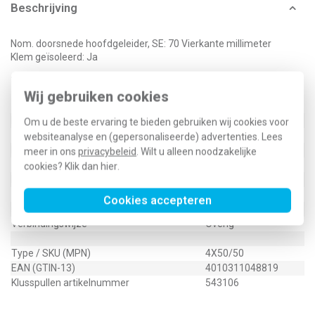
Beschrijving
Nom. doorsnede hoofdgeleider, SE: 70 Vierkante millimeter
Klem geïsoleerd: Ja
Technische specificaties
Wij gebruiken cookies
Specificatie
Waarde
Nom. doorsnede hoofdgeleider, SE
70 - 70 mm²
Om u de beste ervaring te bieden gebruiken wij cookies voor
Materiaal hoofdgeleider
Aluminium
websiteanalyse en (gepersonaliseerde) advertenties. Lees
Materiaal aftakgeleider
Aluminium/koper
meer in ons
privacybeleid
. Wilt u alleen noodzakelijke
Klem geïsoleerd
Ja
cookies? Klik dan
hier
.
Klemopening hoofdgeleider
Tweezijdig open
Klemopening aftakgeleider
Eenzijdig open
Cookies accepteren
Oppervlaktebescherming
Blank
Verbindingswijze
Overig
Type / SKU (MPN)
4X50/50
EAN (GTIN-13)
4010311048819
Klusspullen artikelnummer
543106