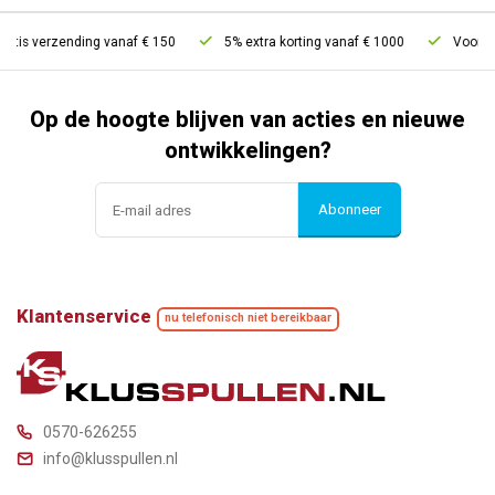
atis verzending vanaf € 150
5% extra korting vanaf € 1000
Voor 21u
Op de hoogte blijven van acties en nieuwe
ontwikkelingen?
Abonneer
Klantenservice
nu telefonisch niet bereikbaar
0570-626255
info@klusspullen.nl