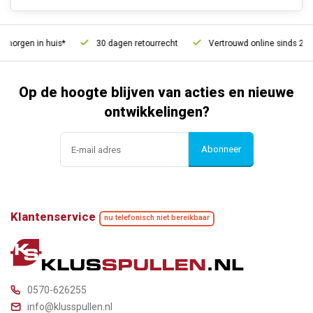
morgen in huis*
30 dagen retourrecht
Vertrouwd online sinds 2006
Op de hoogte blijven van acties en nieuwe
ontwikkelingen?
Abonneer
Klantenservice
nu telefonisch niet bereikbaar
0570-626255
info@klusspullen.nl