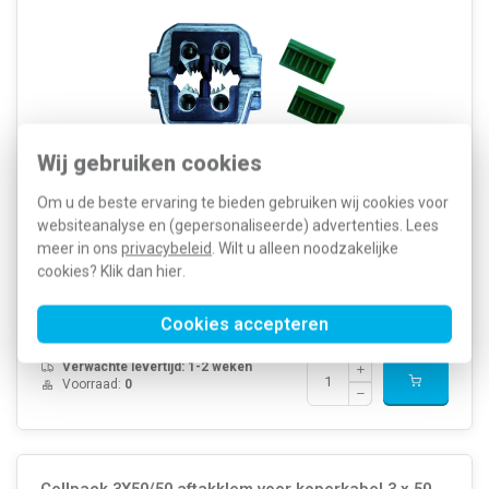
Wij gebruiken cookies
Om u de beste ervaring te bieden gebruiken wij cookies voor
Geïsoleerde aluminium aftakklem (aftak-ringklem) voor
websiteanalyse en (gepersonaliseerde) advertenties. Lees
laagspanning, geschikt voor 3- of 4-aderige kabels (PVC, XLPE, EPR).
Geschikt voor nom. doorsnede hoofdgeleider SE: 50 mm² en
meer in ons
privacybeleid
. Wilt u alleen noodzakelijke
aftakkabels van 6 - 50 mm².
Meer informatie »
cookies? Klik dan
hier
.
Artikelnummer:
543106
204,97
SKU:
4X50/50
140,92
Cookies accepteren
EAN:
4010311048819
Verwachte levertijd: 1-2 weken
Voorraad:
0