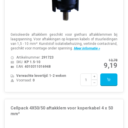
Geïsoleerde aftakklem geschikt voor giethars aftakklemmen bij
laagspanning. Voor aftakkingen op koperen kabels of stuurleidingen
van 1,5 - 10 mm². Kunststof isolatiebehuizing, vertinde contactrand,
geschikt voor montage onder spanning.
Meer informatie »
Artikelnummer:
291723
13,78
SKU:
KP 1.5-10
9,19
EAN:
4010311016948
Verwachte levertijd: 1-2 weken
Voorraad:
0
Cellpack 4X50/50 aftakklem voor koperkabel 4 x 50
mm²