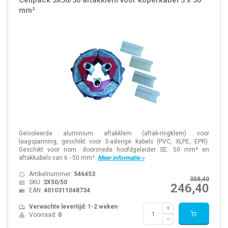
Cellpack 3X50/50 aftakklem voor koperkabel 3 x 50
mm²
Geïsoleerde aluminium aftakklem (aftak-ringklem) voor
laagspanning, geschikt voor 3-aderige kabels (PVC, XLPE, EPR).
Geschikt voor nom. doorsnede hoofdgeleider SE: 50 mm² en
aftakkabels van 6 - 50 mm².
Meer informatie »
Artikelnummer:
546453
358,40
SKU:
3X50/50
246,40
EAN:
4010311048734
Verwachte levertijd: 1-2 weken
Voorraad:
0