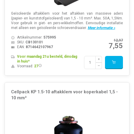
Geïsoleerde aftakklem voor het aftakken van massieve aders
(papier- en kunststofgeïsoleerd) van 1,5 - 10 mm². Max. 50A, 1,5Nm.
Voor gebruik in giet- en pers-wikkelmoffen. Eenvoudige installatie
met alleen een geïsoleerde schroevendraaier.
Meer informatie »
Artikelnummer:
575995
12,97
SKU:
CB130101
7,55
EAN:
8714642107967
Voor maandag 21u besteld, dinsdag
in huis*
Voorraad:
27
Cellpack KP 1.5-10 aftakklem voor koperkabel 1,5 -
10 mm²