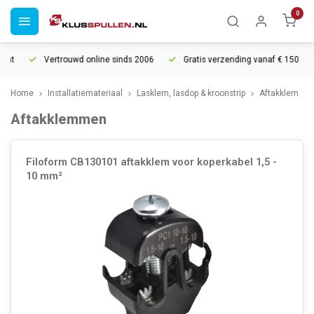
0
t
Vertrouwd online sinds 2006
Gratis verzending vanaf € 150
Home
Installatiemateriaal
Lasklem, lasdop & kroonstrip
Aftakklem
Aftakklemmen
Filoform CB130101 aftakklem voor koperkabel 1,5 -
10 mm²