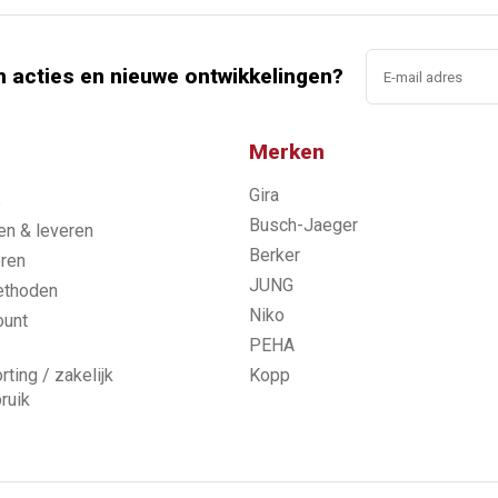
n acties en nieuwe ontwikkelingen?
Merken
Gira
s
Busch-Jaeger
n & leveren
Berker
ren
JUNG
ethoden
Niko
ount
PEHA
rting / zakelijk
Kopp
ruik