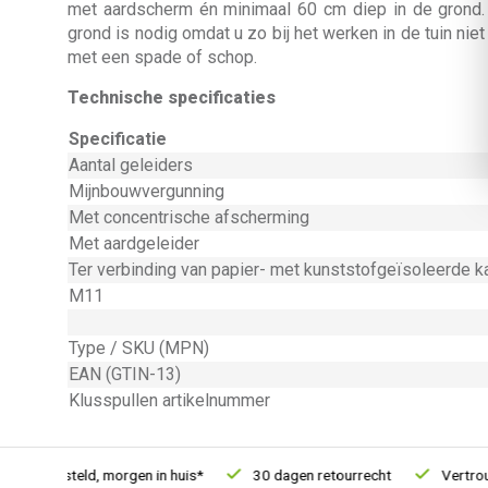
met aardscherm én minimaal 60 cm diep in de grond
grond is nodig omdat u zo bij het werken in de tuin nie
met een spade of schop.
Technische specificaties
Specificatie
Aantal geleiders
Mijnbouwvergunning
Met concentrische afscherming
Met aardgeleider
Ter verbinding van papier- met kunststofgeïsoleerde k
M11
Type / SKU (MPN)
EAN (GTIN-13)
Klusspullen artikelnummer
21u besteld, morgen in huis*
30 dagen retourrecht
Vertrouwd