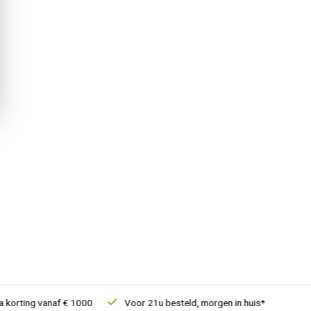
orting vanaf € 1000
Voor 21u besteld, morgen in huis*
30 dag