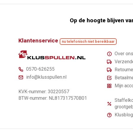
Op de hoogte blijven va
Klantenservice
nu telefonisch niet bereikbaar
Over on
Verzende
0570-626255
Retourne
info@klusspullen.nl
Betaalm
Mijn acc
KVK-nummer: 30220557
BTW-nummer: NL817317570B01
Staffelko
grootgeb
Klusblog