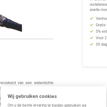
isolatiewa
snelle mo
Vertro
Gratis
5% ext
Voor 2
30 dag
erzekerd van een waterdichte
or het gebruik van speciale hars
kabelmof dient ook voor het
Wij gebruiken cookies
d tijdens het verplaatsen van de
t een vinylkabel (xmvkas, ymvkas)
Om u de beste ervaring te bieden gebruiken wij