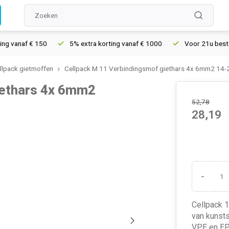
vanaf € 150
5% extra korting vanaf € 1000
Voor 21u besteld, 
llpack gietmoffen
Cellpack M 11 Verbindingsmof giethars 4x 6mm2 14
iethars 4x 6mm2
52,78
28,19
-
Cellpack 
van kunsts
VPE en EPR