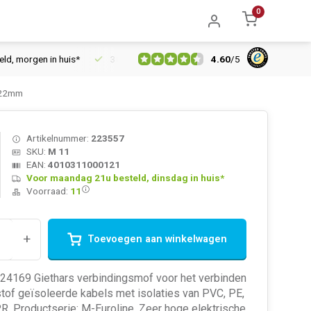
0
4.60
/
5
morgen in huis*
30 dagen retourrecht
Vertrouwd online sinds
-22mm
Artikelnummer:
223557
SKU:
M 11
EAN:
4010311000121
Voor maandag 21u besteld, dinsdag in huis*
Voorraad:
11
+
Toevoegen aan winkelwagen
124169 Giethars verbindingsmof voor het verbinden
tof geïsoleerde kabels met isolaties van PVC, PE,
. Productserie: M-Euroline. Zeer hoge elektrische