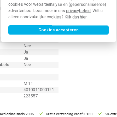
. De diepte van 60 cm onder de
cookies voor websiteanalyse en (gepersonaliseerde)
t per ongeluk de kabel kunt raken
advertenties. Lees meer in ons
privacybeleid
. Wilt u
alleen noodzakelijke cookies? Klik dan
hier
.
Cookies accepteren
Waarde
5
Nee
Ja
Ja
abels
Nee
M 11
4010311000121
223557
 online sinds 2006
Gratis verzending vanaf € 150
5% extra k