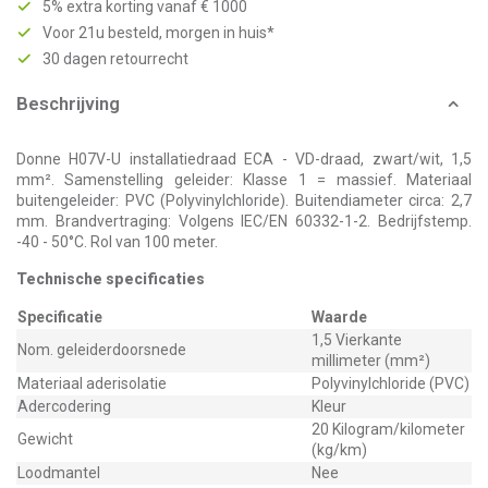
5% extra korting vanaf € 1000
Voor 21u besteld, morgen in huis*
30 dagen retourrecht
Beschrijving
Donne H07V-U installatiedraad ECA - VD-draad, zwart/wit, 1,5
mm². Samenstelling geleider: Klasse 1 = massief. Materiaal
buitengeleider: PVC (Polyvinylchloride). Buitendiameter circa: 2,7
mm. Brandvertraging: Volgens IEC/EN 60332-1-2. Bedrijfstemp.
-40 - 50°C. Rol van 100 meter.
Technische specificaties
Specificatie
Waarde
1,5 Vierkante
Nom. geleiderdoorsnede
millimeter (mm²)
Materiaal aderisolatie
Polyvinylchloride (PVC)
Adercodering
Kleur
20 Kilogram/kilometer
Gewicht
(kg/km)
Loodmantel
Nee