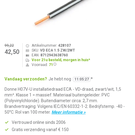
99,22
Artikelnummer:
428107
SKU:
VD ECA 1.5 ZW/2WT
42,50
EAN:
8712943638760
Voor 21u besteld, morgen in huis*
Voorraad:
71
Vandaag verzonden?
Je hebt nog
*
11
:
05
:
27
Donne H07V-U installatiedraad ECA - VD-draad, zwart/wit, 1,5
mm². Klasse 1 = massief. Materiaal buitengeleider: PVC
(Polyvinylchloride). Buitendiameter circa: 2,7 mm.
Brandvertraging: Volgens IEC/EN 60332-1-2. Bedrijfstemp. -40 -
50°C. Rol van 100 meter.
Meer informatie »
Vertrouwd online sinds 2006
Gratis verzending vanaf € 150