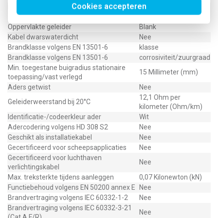
Cookies accepteren
Koudebestendig volgens EN 60811-
Nee
504+505+506
Oppervlakte geleider
Blank
Kabel dwarswaterdicht
Nee
Brandklasse volgens EN 13501-6
klasse
Brandklasse volgens EN 13501-6
corrosiviteit/zuurgraad
Min. toegestane buigradius stationaire
15 Millimeter (mm)
toepassing/vast verlegd
Aders getwist
Nee
12,1 Ohm per
Geleiderweerstand bij 20°C
kilometer (Ohm/km)
Identificatie-/codeerkleur ader
Wit
Adercodering volgens HD 308 S2
Nee
Geschikt als installatiekabel
Nee
Gecertificeerd voor scheepsapplicaties
Nee
Gecertificeerd voor luchthaven
Nee
verlichtingskabel
Max. treksterkte tijdens aanleggen
0,07 Kilonewton (kN)
Functiebehoud volgens EN 50200 annex E
Nee
Brandvertraging volgens IEC 60332-1-2
Nee
Brandvertraging volgens IEC 60332-3-21
Nee
(Cat A F/R)