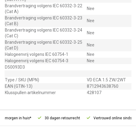
Brandvertraging volgens IEC 60332-3-22
Nee
(Cat A)
Brandvertraging volgens IEC 60332-3-23
Nee
(Cat B)
Brandvertraging volgens IEC 60332-3-24
Nee
(Cat C)
Brandvertraging volgens IEC 60332-3-25
Nee
(Cat D)
Halogeenvrij volgens IEC 60754-1
Nee
Halogeenvrij volgens IEC 60754-3
Nee
D50093D3
Type / SKU (MPN)
VD ECA 1.5 ZW/2WT
EAN (GTIN-13)
8712943638760
Klusspullen artikelnummer
428107
, morgen in huis*
30 dagen retourrecht
Vertrouwd online sinds 200