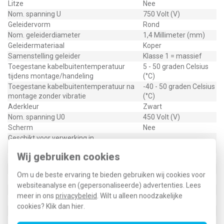
Litze
Nee
Nom. spanning U
750 Volt (V)
Geleidervorm
Rond
Nom. geleiderdiameter
1,4 Millimeter (mm)
Geleidermateriaal
Koper
Samenstelling geleider
Klasse 1 = massief
Toegestane kabelbuitentemperatuur
5 - 50 graden Celsius
tijdens montage/handeling
(°C)
Toegestane kabelbuitentemperatuur na
-40 - 50 graden Celsius
montage zonder vibratie
(°C)
Aderkleur
Zwart
Nom. spanning U0
450 Volt (V)
Scherm
Nee
Geschikt voor verwerking in
Nee
aarde/ondergrond
Wij gebruiken cookies
Halogeenvrij volgens IEC 60754-2
Nee
Rookarm volgens IEC 61034-2
Nee
Om u de beste ervaring te bieden gebruiken wij cookies voor
Max. toelaatbare geleidertemperatuur
70 graden Celsius (°C)
websiteanalyse en (gepersonaliseerde) advertenties. Lees
Buitendiameter circa
2,8 Millimeter (mm)
meer in ons
privacybeleid
. Wilt u alleen noodzakelijke
Met aardgeleider
Nee
cookies? Klik dan
hier
.
Met knaagdierbescherming
Nee
Oliebestendig volgens IEC 60811-404
Nee