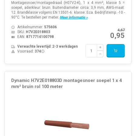
Montagesnoer/montagedraad (H07V2-K), 1 x 4 mm², klasse 5 =
soepel, aderkleur: bruin. Buitendiameter circa: 3,9 mm, AWG-maat:
12. Brandklasse volgens EN 13501-6: klasse: Eca. Bedrijfstemp. -10 -
90°C. Te bestellen per meter.
Meer informatie »
Artikelnummer:
575606
4,67
SKU:
H7V2E018803
0,95
EAN:
8717714100798
Verwachte levertijd: 2-3 werkdagen
Voorraad:
374
Dynamic H7V2E018803D montagesnoer soepel 1 x 4
mm² bruin rol 100 meter