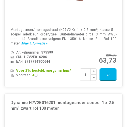
Montagesnoer/montagedraad (H07V2-K), 1 x 2.5 mm², klasse 5 =
soepel, aderkleur: groen/geel. Buitendiameter circa: 3 mm, AWG-
maat: 14. Brandklasse volgens EN 13501-6: klasse: Eca. Rol 100
meter.
Meer informatie »
Artikelnummer:
575599
284,35
SKU:
H7V2E016204
63,73
EAN:
8717714100644
Voor 21u besteld, morgen in huis*
Voorraad:
4
Dynamic H7V2E016201 montagesnoer soepel 1 x 2.5
mm² zwart rol 100 meter