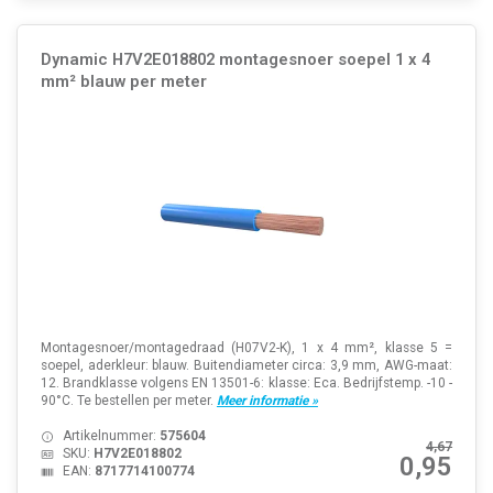
Dynamic H7V2E018802 montagesnoer soepel 1 x 4
mm² blauw per meter
Montagesnoer/montagedraad (H07V2-K), 1 x 4 mm², klasse 5 =
soepel, aderkleur: blauw. Buitendiameter circa: 3,9 mm, AWG-maat:
12. Brandklasse volgens EN 13501-6: klasse: Eca. Bedrijfstemp. -10 -
90°C. Te bestellen per meter.
Meer informatie »
Artikelnummer:
575604
4,67
SKU:
H7V2E018802
0,95
EAN:
8717714100774