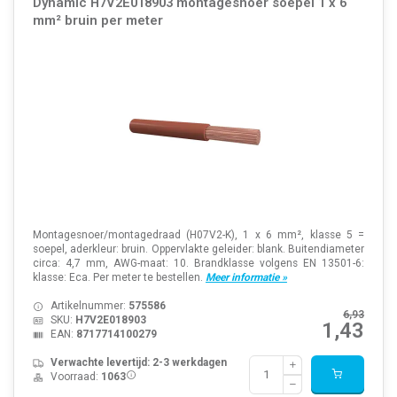
Dynamic H7V2E018903 montagesnoer soepel 1 x 6
mm² bruin per meter
Montagesnoer/montagedraad (H07V2-K), 1 x 6 mm², klasse 5 =
soepel, aderkleur: bruin. Oppervlakte geleider: blank. Buitendiameter
circa: 4,7 mm, AWG-maat: 10. Brandklasse volgens EN 13501-6:
klasse: Eca. Per meter te bestellen.
Meer informatie »
Artikelnummer:
575586
6,93
SKU:
H7V2E018903
1,43
EAN:
8717714100279
Verwachte levertijd: 2-3 werkdagen
Voorraad:
1063