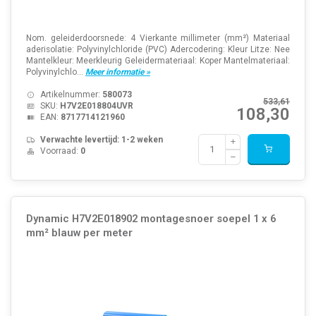
Nom. geleiderdoorsnede: 4 Vierkante millimeter (mm²) Materiaal
aderisolatie: Polyvinylchloride (PVC) Adercodering: Kleur Litze: Nee
Mantelkleur: Meerkleurig Geleidermateriaal: Koper Mantelmateriaal:
Polyvinylchlo...
Meer informatie »
Artikelnummer:
580073
533,61
SKU:
H7V2E018804UVR
108,30
EAN:
8717714121960
Verwachte levertijd: 1-2 weken
Voorraad:
0
Dynamic H7V2E018902 montagesnoer soepel 1 x 6
mm² blauw per meter