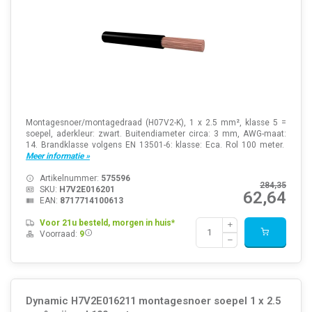
Montagesnoer/montagedraad (H07V2-K), 1 x 2.5 mm², klasse 5 =
soepel, aderkleur: zwart. Buitendiameter circa: 3 mm, AWG-maat:
14. Brandklasse volgens EN 13501-6: klasse: Eca. Rol 100 meter.
Meer informatie »
Artikelnummer:
575596
284,35
SKU:
H7V2E016201
62,64
EAN:
8717714100613
Voor 21u besteld, morgen in huis*
Voorraad:
9
Dynamic H7V2E016211 montagesnoer soepel 1 x 2.5