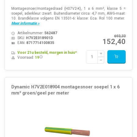
Montagesnoer/montagedraad (H07V2-K), 1 x 6 mm², klasse 5 =
soepel, aderkleur: zwart. Buitendiameter circa: 4,7 mm, AWG-maat:
10. Brandklasse volgens EN 13501-6: klasse: Eca. Rol 100 meter.
Meer informatie »
Artikelnummer:
562487
693,33
SKU:
H7V2E018901D
152,40
EAN:
8717714100835
Voor 21u besteld, morgen in huis*
Voorraad:
19
Dynamic H7V2E018904 montagesnoer soepel 1 x 6
mm² groen/geel per meter