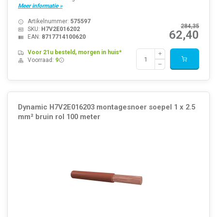
Meer informatie »
Artikelnummer:
575597
284,35
SKU:
H7V2E016202
62,40
EAN:
8717714100620
Voor 21u besteld, morgen in huis*
Voorraad:
9
Dynamic H7V2E016203 montagesnoer soepel 1 x 2.5
mm² bruin rol 100 meter