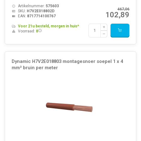
Artikelnummer:
575603
467,06
SKU:
H7V2E018802D
102,89
EAN:
8717714100767
Voor 21u besteld, morgen in huis*
Voorraad:
8
Dynamic H7V2E018803 montagesnoer soepel 1 x 4
mm² bruin per meter