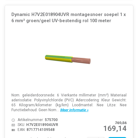
Dynamic H7V2E018904UVR montagesnoer soepel 1 x
6 mm² groen/geel UV-bestendig rol 100 meter
Nom. geleiderdoorsnede: 6 Vierkante millimeter (mm²) Materiaal
aderisolatie: Polyvinylchloride (PVC) Adercodering: Kleur Gewicht:
65 Kilogram/kilometer (kg/km) Loodmantel: Nee Litze: Nee
Functiebehoud: Geen Nom...
Meer informatie »
Artikelnummer:
575700
769,56
SKU:
H7V2E018904UVR
169,14
EAN:
8717714109548