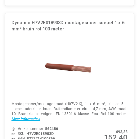
Dynamic H7V2E018903D montagesnoer soepel 1 x 6
mm² bruin rol 100 meter
Montagesnoer/montagedraad (H07V2-K), 1 x 6 mm², klasse 5 =
soepel, aderkleur: bruin. Buitendiameter circa: 4,7 mm, AWG-maat:
10. Brandklasse volgens EN 13501-6: klasse: Eca. Rol 100 meter.
Meer informatie »
Artikelnummer:
562486
693,33
SKU:
H7V2E018903D
152,40
EAN:
8717714100866