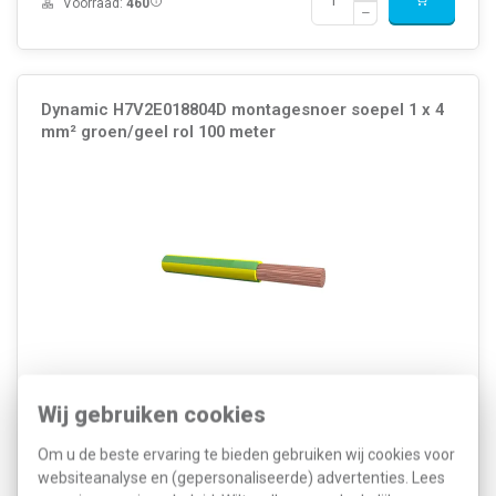
Voorraad:
460
Dynamic H7V2E018804D montagesnoer soepel 1 x 4
mm² groen/geel rol 100 meter
Montagesnoer/montagedraad (H07V2-K), 1 x 4 mm², klasse 5 =
Wij gebruiken cookies
soepel, aderkleur: groen/geel. Buitendiameter circa: 3,9 mm, AWG-
maat: 12. Brandklasse volgens EN 13501-6: klasse: Eca.
Bedrijfstemp. -10 - 90°C. Rol 100 meter.
Meer informatie »
Om u de beste ervaring te bieden gebruiken wij cookies voor
websiteanalyse en (gepersonaliseerde) advertenties. Lees
Artikelnummer:
575607