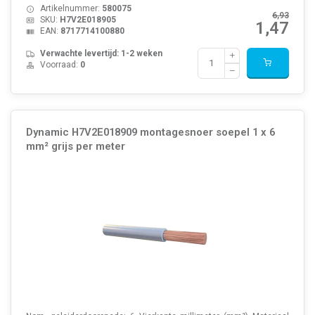
Artikelnummer:
580075
6,93
SKU:
H7V2E018905
1,47
EAN:
8717714100880
Verwachte levertijd: 1-2 weken
Voorraad:
0
Dynamic H7V2E018909 montagesnoer soepel 1 x 6
mm² grijs per meter