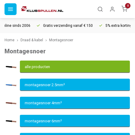
0
006
Gratis verzending vanaf € 150
5% extra korting vanaf € 1000
Home
Draad & kabel
Montagesnoer
Montagesnoer
alle producten
montagesnoer 2.5mm²
montagesnoer 4mm²
montagesnoer 6mm²