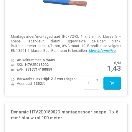
Montagesnoer/montagedraad (H07V2-K), 1 x 6 mm², klasse 5 =
soepel, aderkleur: blauw. Oppervlakte geleider: blank.
Buitendiameter circa: 4,7 mm, AWG-maat: 10. Brandklasse volgens
EN 13501-6: klasse: Eca. Per meter te bestellen.
Meer informatie »
Artikelnummer:
575609
6,93
SKU:
H7V2E018902
1,43
EAN:
8717714100859
Verwachte levertijd: 2-3 werkdagen
Voorraad:
1352
Dynamic H7V2E018902D montagesnoer soepel 1 x 6
mm² blauw rol 100 meter