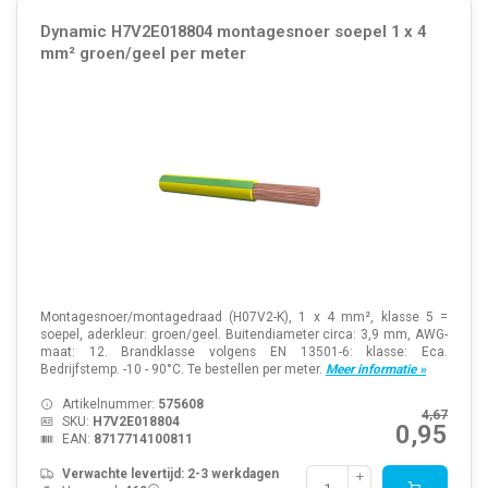
Dynamic H7V2E018804 montagesnoer soepel 1 x 4
mm² groen/geel per meter
Montagesnoer/montagedraad (H07V2-K), 1 x 4 mm², klasse 5 =
soepel, aderkleur: groen/geel. Buitendiameter circa: 3,9 mm, AWG-
maat: 12. Brandklasse volgens EN 13501-6: klasse: Eca.
Bedrijfstemp. -10 - 90°C. Te bestellen per meter.
Meer informatie »
Artikelnummer:
575608
4,67
SKU:
H7V2E018804
0,95
EAN:
8717714100811
Verwachte levertijd: 2-3 werkdagen