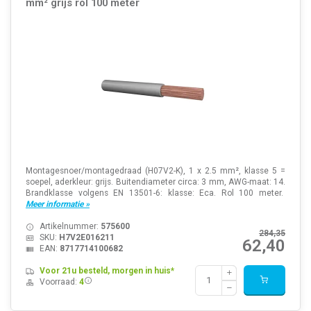
mm² grijs rol 100 meter
Montagesnoer/montagedraad (H07V2-K), 1 x 2.5 mm², klasse 5 =
soepel, aderkleur: grijs. Buitendiameter circa: 3 mm, AWG-maat: 14.
Brandklasse volgens EN 13501-6: klasse: Eca. Rol 100 meter.
Meer informatie »
Artikelnummer:
575600
284,35
SKU:
H7V2E016211
62,40
EAN:
8717714100682
Voor 21u besteld, morgen in huis*
Voorraad:
4