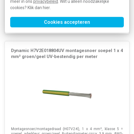
467,06
meer in ons
privacybeleid
. Wilt u alleen noodzakelijke
SKU:
H7V2E018804D
100,98
cookies? Klik dan
hier
.
EAN:
8717714100804
Voor 21u besteld, morgen in huis*
Cookies accepteren
Voorraad:
11
Dynamic H7V2E018804UV montagesnoer soepel 1 x 4
mm² groen/geel UV-bestendig per meter
Montagesnoer/montagedraad (H07V2-K), 1 x 4 mm², klasse 5 =
soepel, aderkleur: groen/geel. Buitendiameter circa: 3,9 mm, AWG-