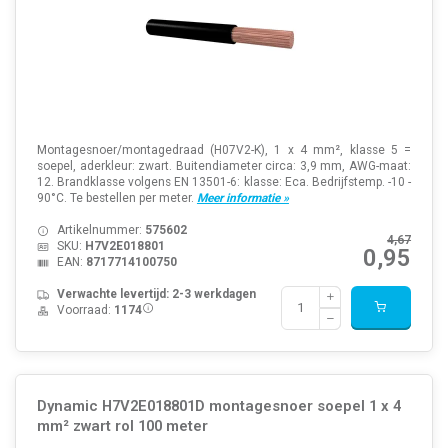
Montagesnoer/montagedraad (H07V2-K), 1 x 4 mm², klasse 5 =
soepel, aderkleur: zwart. Buitendiameter circa: 3,9 mm, AWG-maat:
12. Brandklasse volgens EN 13501-6: klasse: Eca. Bedrijfstemp. -10 -
90°C. Te bestellen per meter.
Meer informatie »
Artikelnummer:
575602
4,67
SKU:
H7V2E018801
0,95
EAN:
8717714100750
Verwachte levertijd: 2-3 werkdagen
Voorraad:
1174
Dynamic H7V2E018801D montagesnoer soepel 1 x 4
mm² zwart rol 100 meter