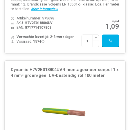
maat: 12. Brandklasse volgens EN 13501-6: klasse: Eca. Per meter
te bestellen.
Meer informatie »
Artikelnummer:
575698
5,34
SKU:
H7V2E018804UV
1,09
EAN:
8717714107803
Verwachte levertijd: 2-3 werkdagen
Voorraad:
1574
Dynamic H7V2E018804UVR montagesnoer soepel 1 x
4 mm² groen/geel UV-bestendig rol 100 meter