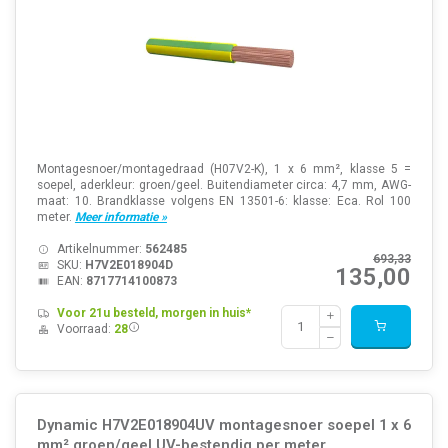
Montagesnoer/montagedraad (H07V2-K), 1 x 6 mm², klasse 5 =
soepel, aderkleur: groen/geel. Buitendiameter circa: 4,7 mm, AWG-
maat: 10. Brandklasse volgens EN 13501-6: klasse: Eca. Rol 100
meter.
Meer informatie »
Artikelnummer:
562485
693,33
SKU:
H7V2E018904D
135,00
EAN:
8717714100873
Voor 21u besteld, morgen in huis*
Voorraad:
28
Dynamic H7V2E018904UV montagesnoer soepel 1 x 6
mm² groen/geel UV-bestendig per meter