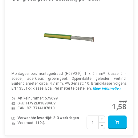
Montagesnoer/montagedraad (H07V2-K), 1 x 6 mm², klasse 5 =
soepel, aderkleur: groen/geel. Oppervlakte geleider: vertind.
Buitendiameter circa: 4,7 mm, AWG-maat: 10. Brandklasse volgens
EN 13501-6: klasse: Eca. Per meter te bestellen.
Meer informatie »
Artikelnummer:
575699
7,70
SKU:
H7V2E018904UV
1,58
EAN:
8717714107810
Verwachte levertijd: 2-3 werkdagen
Voorraad:
119