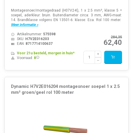
Montagesnoer/montagedraad (H07V2-K), 1 x 2.5 mm², klasse 5 =
soepel, aderkleur: bruin. Buitendiameter circa: 3 mm, AWG-maat:
14. Brandklasse volgens EN 13501-6: klasse: Eca. Rol 100 meter.
Meer informatie »
Artikelnummer:
575598
284,35
SKU:
H7V2E016203
62,40
EAN:
8717714100637
Voor 21u besteld, morgen in huis*
Voorraad:
8
Dynamic H7V2E016204 montagesnoer soepel 1 x 2.5
mm² groen/geel rol 100 meter