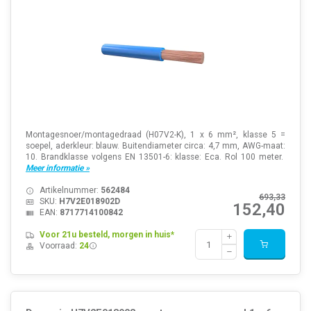
Montagesnoer/montagedraad (H07V2-K), 1 x 6 mm², klasse 5 =
soepel, aderkleur: blauw. Buitendiameter circa: 4,7 mm, AWG-maat:
10. Brandklasse volgens EN 13501-6: klasse: Eca. Rol 100 meter.
Meer informatie »
Artikelnummer:
562484
693,33
SKU:
H7V2E018902D
152,40
EAN:
8717714100842
Voor 21u besteld, morgen in huis*
Voorraad:
24