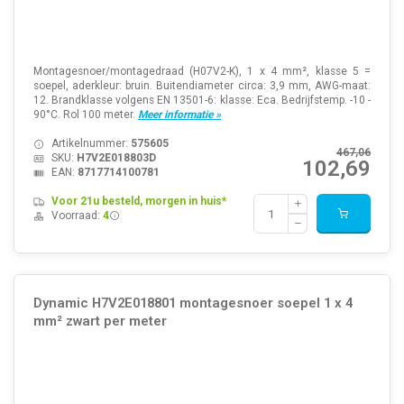
Montagesnoer/montagedraad (H07V2-K), 1 x 4 mm², klasse 5 =
soepel, aderkleur: bruin. Buitendiameter circa: 3,9 mm, AWG-maat:
12. Brandklasse volgens EN 13501-6: klasse: Eca. Bedrijfstemp. -10 -
90°C. Rol 100 meter.
Meer informatie »
Artikelnummer:
575605
467,06
SKU:
H7V2E018803D
102,69
EAN:
8717714100781
Voor 21u besteld, morgen in huis*
Voorraad:
4
Dynamic H7V2E018801 montagesnoer soepel 1 x 4
mm² zwart per meter