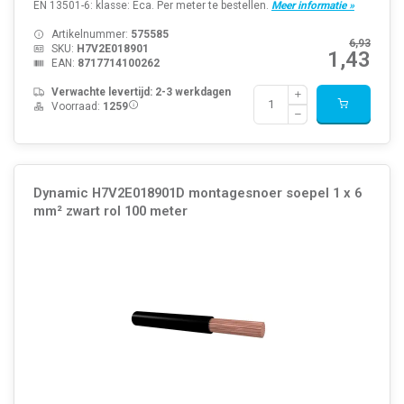
EN 13501-6: klasse: Eca. Per meter te bestellen.
Meer informatie »
Artikelnummer:
575585
6,93
SKU:
H7V2E018901
1,43
EAN:
8717714100262
Verwachte levertijd: 2-3 werkdagen
Voorraad:
1259
Dynamic H7V2E018901D montagesnoer soepel 1 x 6
mm² zwart rol 100 meter