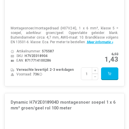
Montagesnoer/montagedraad (H07V2-K), 1 x 6 mm², klasse 5 =
soepel, aderkleur: groen/geel. Oppervlakte geleider: blank.
Buitendiameter circa: 4,7 mm, AWG-maat: 10. Brandklasse volgens
EN 13501-6: klasse: Eca. Per meter te bestellen.
Meer informatie »
Artikelnummer:
575587
6,93
SKU:
H7V2E018904
1,43
EAN:
8717714100286
Verwachte levertijd: 2-3 werkdagen
Voorraad:
736
Dynamic H7V2E018904D montagesnoer soepel 1 x 6
mm² groen/geel rol 100 meter