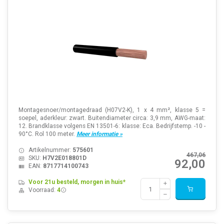
Montagesnoer/montagedraad (H07V2-K), 1 x 4 mm², klasse 5 =
soepel, aderkleur: zwart. Buitendiameter circa: 3,9 mm, AWG-maat:
12. Brandklasse volgens EN 13501-6: klasse: Eca. Bedrijfstemp. -10 -
90°C. Rol 100 meter.
Meer informatie »
Artikelnummer:
575601
467,06
SKU:
H7V2E018801D
92,00
EAN:
8717714100743
Voor 21u besteld, morgen in huis*
Voorraad:
4