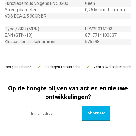
Functiebehoud volgens EN 50200
Geen
Streng diameter
0,26 Millimeter (mm)
VDS ECA 2.5 90GR BR
Type / SKU (MPN)
H7V2E016203
EAN (GTIN-13)
8717714100637
Klusspullen artikelnummer
575598
 morgen in huis*
30 dagen retourrecht
Vertrouwd online sinds 200
Op de hoogte blijven van acties en nieuwe
ontwikkelingen?
Abonneer