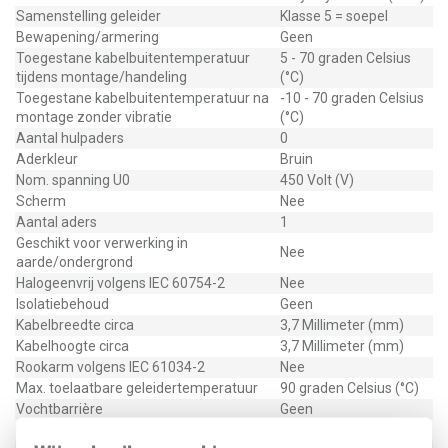
Samenstelling geleider
Klasse 5 = soepel
Bewapening/armering
Geen
Toegestane kabelbuitentemperatuur
5 - 70 graden Celsius
tijdens montage/handeling
(°C)
Toegestane kabelbuitentemperatuur na
-10 - 70 graden Celsius
montage zonder vibratie
(°C)
Aantal hulpaders
0
Aderkleur
Bruin
Nom. spanning U0
450 Volt (V)
Scherm
Nee
Aantal aders
1
Geschikt voor verwerking in
Nee
aarde/ondergrond
Halogeenvrij volgens IEC 60754-2
Nee
Isolatiebehoud
Geen
Kabelbreedte circa
3,7 Millimeter (mm)
Kabelhoogte circa
3,7 Millimeter (mm)
Rookarm volgens IEC 61034-2
Nee
Max. toelaatbare geleidertemperatuur
90 graden Celsius (°C)
Vochtbarrière
Geen
Buitendiameter circa
3,7 Millimeter (mm)