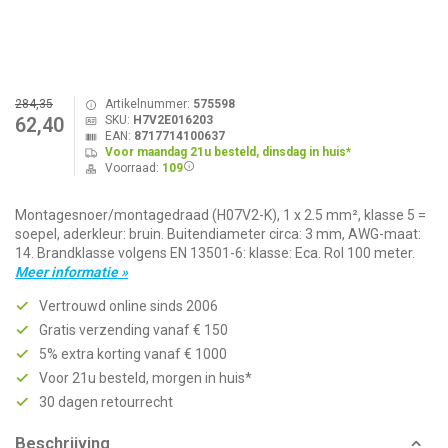
284,35
Artikelnummer:
575598
SKU:
H7V2E016203
62,40
EAN:
8717714100637
Voor maandag 21u besteld, dinsdag in huis*
Voorraad:
109
Montagesnoer/montagedraad (H07V2-K), 1 x 2.5 mm², klasse 5 =
soepel, aderkleur: bruin. Buitendiameter circa: 3 mm, AWG-maat:
14. Brandklasse volgens EN 13501-6: klasse: Eca. Rol 100 meter.
Meer informatie »
Vertrouwd online sinds 2006
Gratis verzending vanaf € 150
5% extra korting vanaf € 1000
Voor 21u besteld, morgen in huis*
30 dagen retourrecht
Beschrijving