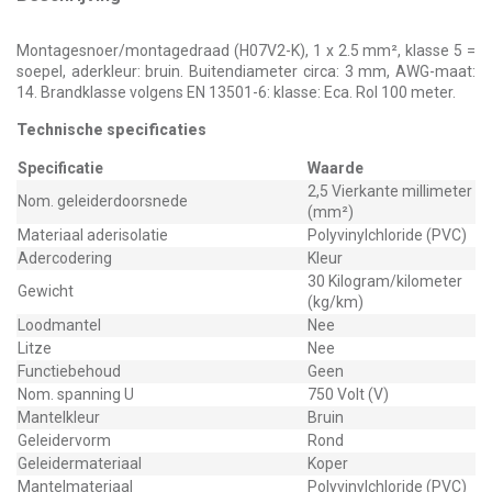
Montagesnoer/montagedraad (H07V2-K), 1 x 2.5 mm², klasse 5 =
soepel, aderkleur: bruin. Buitendiameter circa: 3 mm, AWG-maat:
14. Brandklasse volgens EN 13501-6: klasse: Eca. Rol 100 meter.
Technische specificaties
Specificatie
Waarde
2,5 Vierkante millimeter
Nom. geleiderdoorsnede
(mm²)
Materiaal aderisolatie
Polyvinylchloride (PVC)
Adercodering
Kleur
30 Kilogram/kilometer
Gewicht
(kg/km)
Loodmantel
Nee
Litze
Nee
Functiebehoud
Geen
Nom. spanning U
750 Volt (V)
Mantelkleur
Bruin
Geleidervorm
Rond
Geleidermateriaal
Koper
Mantelmateriaal
Polyvinylchloride (PVC)