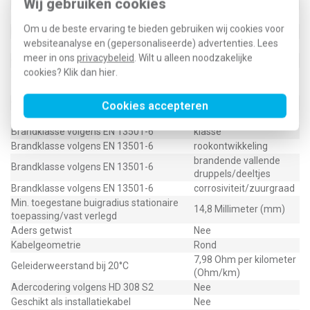
Wij gebruiken cookies
Met aardgeleider
Nee
Met knaagdierbescherming
Nee
Om u de beste ervaring te bieden gebruiken wij cookies voor
Rookarm volgens EN 61034-2
Nee
websiteanalyse en (gepersonaliseerde) advertenties. Lees
Halogeenvrij volgens EN 60754-1/2
Nee
meer in ons
privacybeleid
. Wilt u alleen noodzakelijke
Oliebestendig volgens IEC 60811-404
Nee
cookies? Klik dan
hier
.
Koudebestendig volgens EN 60811-
Nee
504+505+506
Oppervlakte geleider
Blank
Cookies accepteren
Kabel dwarswaterdicht
Nee
Brandklasse volgens EN 13501-6
klasse
Brandklasse volgens EN 13501-6
rookontwikkeling
brandende vallende
Brandklasse volgens EN 13501-6
druppels/deeltjes
Brandklasse volgens EN 13501-6
corrosiviteit/zuurgraad
Min. toegestane buigradius stationaire
14,8 Millimeter (mm)
toepassing/vast verlegd
Aders getwist
Nee
Kabelgeometrie
Rond
7,98 Ohm per kilometer
Geleiderweerstand bij 20°C
(Ohm/km)
Adercodering volgens HD 308 S2
Nee
Geschikt als installatiekabel
Nee