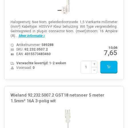
Halogeenvrij: Nee Nom. geleiderdoorsnede: 1,5 Vierkante millimeter
(mm²) Kabeltype: H05VV-F Kleur behuizing: Wit Type vergrendeling:
Geïntegreerd in plug-in connector Nom. (meet)stroom: 16 Ampère
(A)...
Meer informatie »
Artikelnummer:
589288
13,06
SKU:
92.232.0507.2
7,65
EAN:
4015573483460
Verwachte levertijd: 1-2 weken
Voorraad:
0
Wieland 92.232.5007.2 GST18 netsnoer 5 meter
1.5mm² 16A 3-polig wit