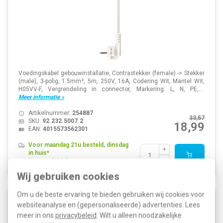
Voedingskabel gebouwinstallatie, Contrastekker (female) -> Stekker
(male), 3-polig, 1.5mm², 5m, 250V, 16A, Codering Wit, Mantel Wit,
H05VV-F, Vergrendeling in connector, Markering: L, N, PE,...
Meer informatie »
Artikelnummer:
254887
33,57
SKU:
92.232.5007.2
18,99
EAN:
4015573562301
Voor maandag 21u besteld, dinsdag
in huis*
Voorraad:
13
Wij gebruiken cookies
Om u de beste ervaring te bieden gebruiken wij cookies voor
Wieland 92.232.7007.2 GST18i3 netsnoer 1,5mm² 7
websiteanalyse en (gepersonaliseerde) advertenties. Lees
meter PVC ECA wit
meer in ons
privacybeleid
. Wilt u alleen noodzakelijke