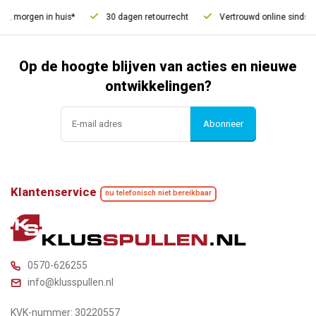
d, morgen in huis*
30 dagen retourrecht
Vertrouwd online sinds 20
Op de hoogte blijven van acties en nieuwe
ontwikkelingen?
Abonneer
Klantenservice
nu telefonisch niet bereikbaar
0570-626255
info@klusspullen.nl
KVK-nummer: 30220557