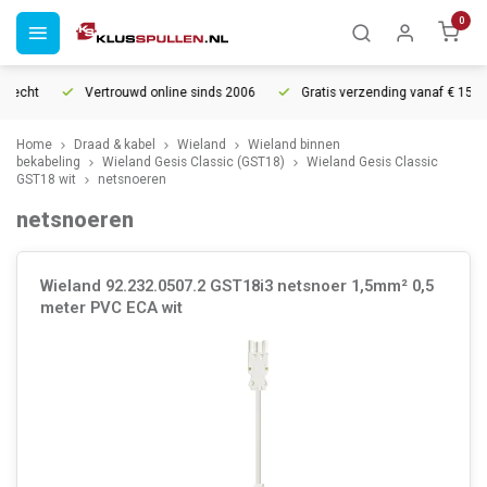
0
recht
Vertrouwd online sinds 2006
Gratis verzending vanaf € 150
Home
Draad & kabel
Wieland
Wieland binnen
bekabeling
Wieland Gesis Classic (GST18)
Wieland Gesis Classic
GST18 wit
netsnoeren
netsnoeren
Wieland 92.232.0507.2 GST18i3 netsnoer 1,5mm² 0,5
meter PVC ECA wit