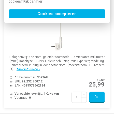
cookies? Klik dan
hier
.
Cookies accepteren
Halogeenvrij: Nee Nom. geleiderdoorsnede: 1,5 Vierkante millimeter
(mm²) Kabeltype: H05VV-F Kleur behuizing: Wit Type vergrendeling:
Geïntegreerd in plug-in connector Nom. (meet)stroom: 16 Ampère
(A)...
Meer informatie »
Artikelnummer:
352268
42,69
SKU:
92.232.7007.2
25,99
EAN:
4015573662124
Verwachte levertijd: 1-2 weken
Voorraad:
0