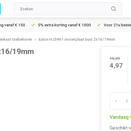
vanaf € 150
5% extra korting vanaf € 1000
Voor 21u besteld, m
enkast toebehoren
Eaton HJ5961 invoerplaat buis 2x16/19mm
 2x16/19mm
10,29
4,97
-
Vandaag 
Geschikt v