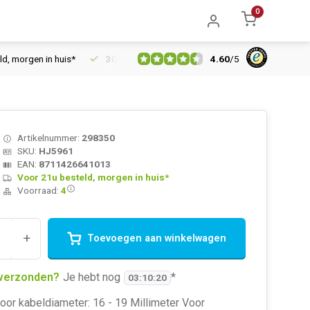
0
4.60
/
5
orgen in huis*
30 dagen retourrecht
Vertrouwd online sinds 
Artikelnummer:
298350
SKU:
HJ5961
EAN:
8711426641013
Voor 21u besteld, morgen in huis*
Voorraad:
4
+
Toevoegen aan winkelwagen
verzonden?
Je hebt nog
*
03
:
10
:
20
oor kabeldiameter: 16 - 19 Millimeter Voor