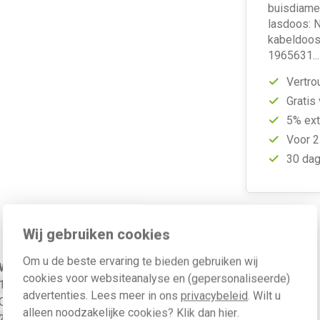
buisdiamet
lasdoos: 
kabeldoos:
1965631..
Vertro
Gratis
5% ext
Voor 2
30 dag
Wij gebruiken cookies
Om u de beste ervaring te bieden gebruiken wij
Waarde
cookies voor websiteanalyse en (gepersonaliseerde)
16 - 19 Millimeter
advertenties. Lees meer in ons
privacybeleid
. Wilt u
Overig
alleen noodzakelijke cookies? Klik dan
hier
.
2