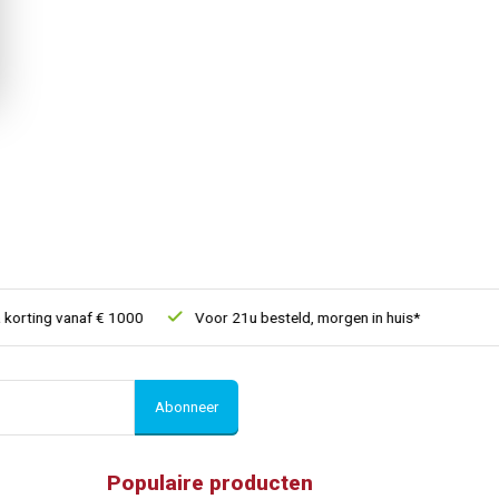
rting vanaf € 1000
Voor 21u besteld, morgen in huis*
30 dag
Abonneer
Populaire producten