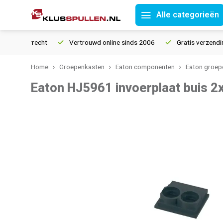
Alle categorieën
 retourrecht
Vertrouwd online sinds 2006
Gratis verzending 
Home
Groepenkasten
Eaton componenten
Eaton groep
Eaton HJ5961 invoerplaat buis