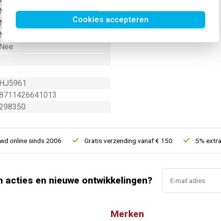
Nee
Cookies accepteren
Nee
Nee
Nee
HJ5961
8711426641013
298350
online sinds 2006
Gratis verzending vanaf € 150
5% extra ko
n acties en nieuwe ontwikkelingen?
Merken