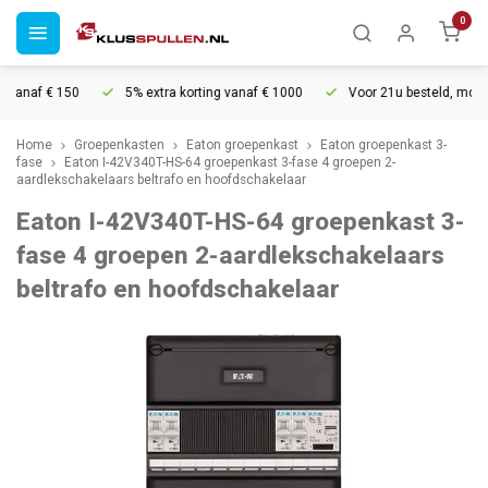
0
vanaf € 150
5% extra korting vanaf € 1000
Voor 21u besteld, morgen 
Home
Groepenkasten
Eaton groepenkast
Eaton groepenkast 3-
fase
Eaton I-42V340T-HS-64 groepenkast 3-fase 4 groepen 2-
aardlekschakelaars beltrafo en hoofdschakelaar
Eaton I-42V340T-HS-64 groepenkast 3-
fase 4 groepen 2-aardlekschakelaars
beltrafo en hoofdschakelaar