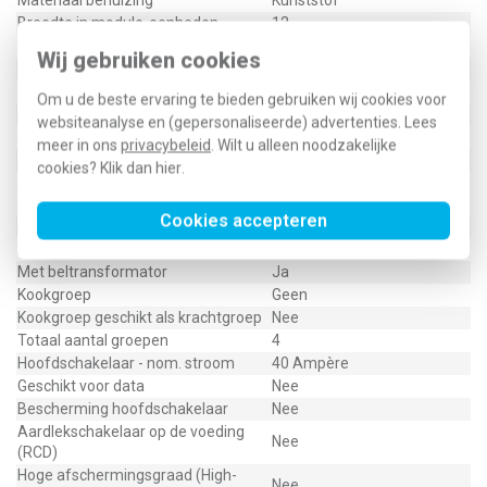
Materiaal behuizing
Kunststof
Breedte in module-eenheden
12
Inbouwdiepte
0 - 0 Millimeter
Wij gebruiken cookies
Beschermingsgraad (IP)
IP3X
Aantal aardlekautomaten
2
Om u de beste ervaring te bieden gebruiken wij cookies voor
Aantal aardlekschakelaars 300 mA
0
websiteanalyse en (gepersonaliseerde) advertenties. Lees
Aantal aardlekschakelaars 30 mA
2
meer in ons
privacybeleid
. Wilt u alleen noodzakelijke
Aantal directe groepen
0
cookies? Klik dan
hier
.
Aantal groepen achter
4
aardlekschakelaar
Cookies accepteren
Aantal lichtgroepen
4
Aantal polen hoofdschakelaar
4
Met beltransformator
Ja
Kookgroep
Geen
Kookgroep geschikt als krachtgroep
Nee
Totaal aantal groepen
4
Hoofdschakelaar - nom. stroom
40 Ampère
Geschikt voor data
Nee
Bescherming hoofdschakelaar
Nee
Aardlekschakelaar op de voeding
Nee
(RCD)
Hoge afschermingsgraad (High-
Nee