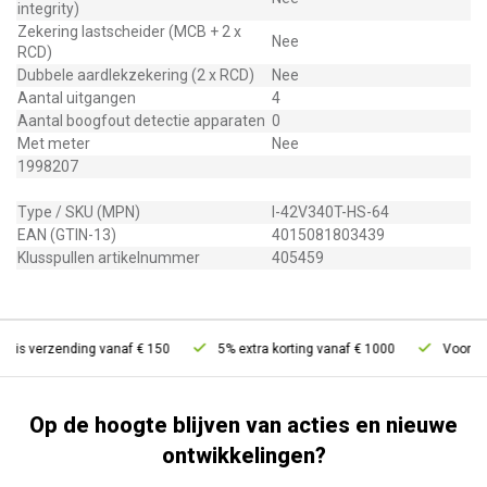
integrity)
Zekering lastscheider (MCB + 2 x
Nee
RCD)
Dubbele aardlekzekering (2 x RCD)
Nee
Aantal uitgangen
4
Aantal boogfout detectie apparaten
0
Met meter
Nee
1998207
Type / SKU (MPN)
I-42V340T-HS-64
EAN (GTIN-13)
4015081803439
Klusspullen artikelnummer
405459
tis verzending vanaf € 150
5% extra korting vanaf € 1000
Voor 21u 
Op de hoogte blijven van acties en nieuwe
ontwikkelingen?