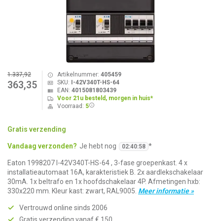
1.337,92
Artikelnummer:
405459
SKU:
I-42V340T-HS-64
363,35
EAN:
4015081803439
Voor 21u besteld, morgen in huis*
Voorraad:
5
Gratis verzending
Vandaag verzonden?
Je hebt nog
*
02
:
40
:
57
Eaton 1998207 I-42V340T-HS-64 , 3-fase groepenkast. 4 x
installatieautomaat 16A, karakteristiek B. 2x aardlekschakelaar
30mA. 1x beltrafo en 1x hoofdschakelaar 4P. Afmetingen hxb:
330x220 mm. Kleur kast: zwart, RAL9005.
Meer informatie »
Vertrouwd online sinds 2006
Gratis verzending vanaf € 150