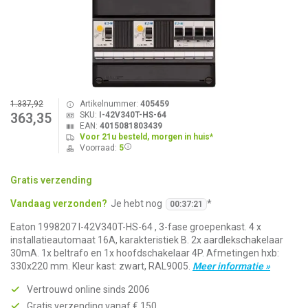
1.337,92
Artikelnummer:
405459
SKU:
I-42V340T-HS-64
363,35
EAN:
4015081803439
Voor 21u besteld, morgen in huis*
Voorraad:
5
Gratis verzending
Vandaag verzonden?
Je hebt nog
*
00
:
37
:
20
Eaton 1998207 I-42V340T-HS-64 , 3-fase groepenkast. 4 x
installatieautomaat 16A, karakteristiek B. 2x aardlekschakelaar
30mA. 1x beltrafo en 1x hoofdschakelaar 4P. Afmetingen hxb:
330x220 mm. Kleur kast: zwart, RAL9005.
Meer informatie »
Vertrouwd online sinds 2006
Gratis verzending vanaf € 150