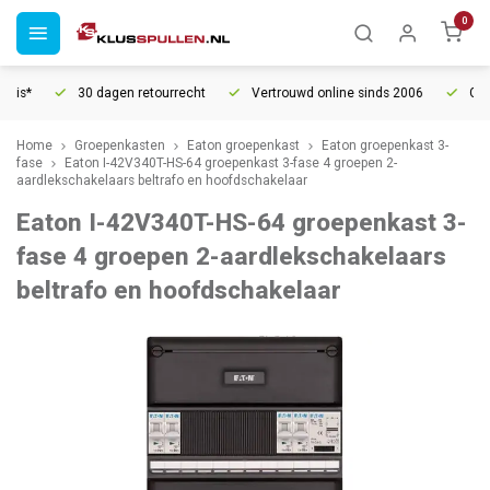
0
is*
30 dagen retourrecht
Vertrouwd online sinds 2006
Grati
Home
Groepenkasten
Eaton groepenkast
Eaton groepenkast 3-
fase
Eaton I-42V340T-HS-64 groepenkast 3-fase 4 groepen 2-
aardlekschakelaars beltrafo en hoofdschakelaar
Eaton I-42V340T-HS-64 groepenkast 3-
fase 4 groepen 2-aardlekschakelaars
beltrafo en hoofdschakelaar