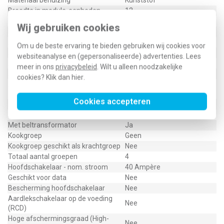
Materiaal behuizing
Kunststof
Breedte in module-eenheden
12
Inbouwdiepte
0 - 0 Millimeter
Wij gebruiken cookies
Beschermingsgraad (IP)
IP3X
Aantal aardlekautomaten
2
Om u de beste ervaring te bieden gebruiken wij cookies voor
Aantal aardlekschakelaars 300 mA
0
websiteanalyse en (gepersonaliseerde) advertenties. Lees
Aantal aardlekschakelaars 30 mA
2
meer in ons
privacybeleid
. Wilt u alleen noodzakelijke
Aantal directe groepen
0
cookies? Klik dan
hier
.
Aantal groepen achter
4
aardlekschakelaar
Cookies accepteren
Aantal lichtgroepen
4
Aantal polen hoofdschakelaar
4
Met beltransformator
Ja
Kookgroep
Geen
Kookgroep geschikt als krachtgroep
Nee
Totaal aantal groepen
4
Hoofdschakelaar - nom. stroom
40 Ampère
Geschikt voor data
Nee
Bescherming hoofdschakelaar
Nee
Aardlekschakelaar op de voeding
Nee
(RCD)
Hoge afschermingsgraad (High-
Nee