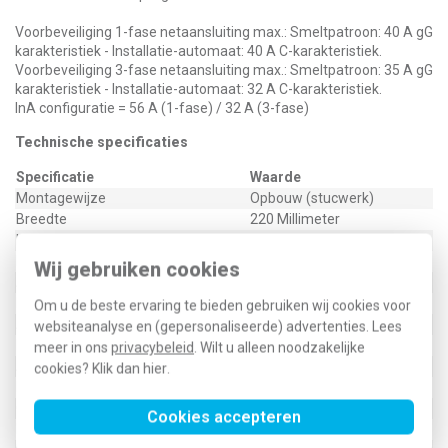
Voorbeveiliging 1-fase netaansluiting max.: Smeltpatroon: 40 A gG
karakteristiek - Installatie-automaat: 40 A C-karakteristiek.
Voorbeveiliging 3-fase netaansluiting max.: Smeltpatroon: 35 A gG
karakteristiek - Installatie-automaat: 32 A C-karakteristiek.
InA configuratie = 56 A (1-fase) / 32 A (3-fase)
Technische specificaties
Specificatie
Waarde
Montagewijze
Opbouw (stucwerk)
Breedte
220 Millimeter
Hoogte
330 Millimeter
Diepte
95 Millimeter
Wij gebruiken cookies
Afsluitbaar
Nee
Met contactdoos
Nee
Om u de beste ervaring te bieden gebruiken wij cookies voor
Aantal fasen
1
websiteanalyse en (gepersonaliseerde) advertenties. Lees
Beveiliging
Installatie-/aardlekautomaat
meer in ons
privacybeleid
. Wilt u alleen noodzakelijke
Aanbouwmogelijkheid
Ja
cookies? Klik dan
hier
.
Met transparant deksel
Nee
Overspanningsbeveiliging
Nee
Cookies accepteren
Materiaal behuizing
Kunststof