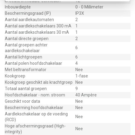
Breedte in module-eenheden
12
Inbouwdiepte
0 - 0 Millimeter
Beschermingsgraad (IP)
IP3X
Aantal aardlekautomaten
2
Aantal aardlekschakelaars 300 mA
1
Aantal aardlekschakelaars 30 mA
1
Aantal directe groepen
2
Aantal groepen achter
6
aardlekschakelaar
Aantal lichtgroepen
6
Aantal polen hoofdschakelaar
4
Met beltransformator
Nee
Kookgroep
1-fase
Kookgroep geschikt als krachtgroep
Nee
Totaal aantal groepen
9
Hoofdschakelaar - nom. stroom
40 Ampère
Geschikt voor data
Nee
Bescherming hoofdschakelaar
Nee
Aardlekschakelaar op de voeding
Nee
(RCD)
Hoge afschermingsgraad (High-
Nee
integrity)