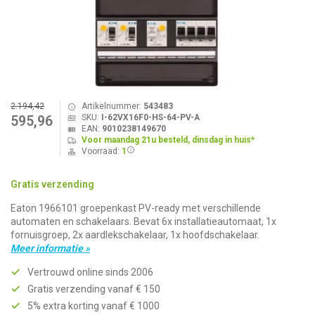
2.194,42
Artikelnummer:
543483
SKU:
I-62VX16F0-HS-64-PV-A
595,96
EAN:
9010238149670
Voor maandag 21u besteld, dinsdag in huis*
Voorraad:
1
Gratis verzending
Eaton 1966101 groepenkast PV-ready met verschillende
automaten en schakelaars. Bevat 6x installatieautomaat, 1x
fornuisgroep, 2x aardlekschakelaar, 1x hoofdschakelaar.
Meer informatie »
Vertrouwd online sinds 2006
Gratis verzending vanaf € 150
5% extra korting vanaf € 1000