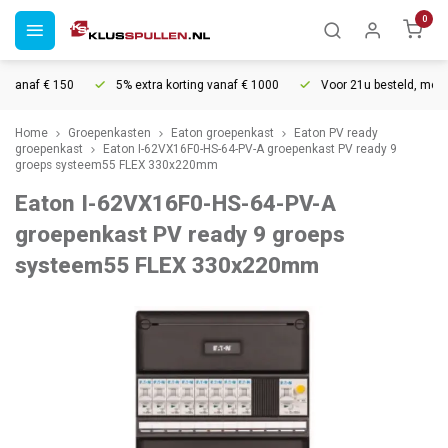
0
vanaf € 150
5% extra korting vanaf € 1000
Voor 21u besteld, morgen 
Home
Groepenkasten
Eaton groepenkast
Eaton PV ready
groepenkast
Eaton I-62VX16F0-HS-64-PV-A groepenkast PV ready 9
groeps systeem55 FLEX 330x220mm
Eaton I-62VX16F0-HS-64-PV-A
groepenkast PV ready 9 groeps
systeem55 FLEX 330x220mm