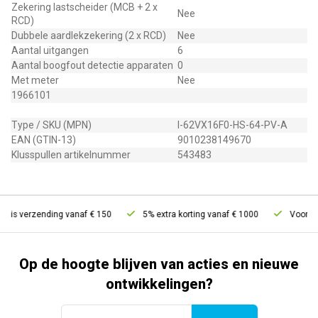
Zekering lastscheider (MCB + 2 x
Nee
RCD)
Dubbele aardlekzekering (2 x RCD)
Nee
Aantal uitgangen
6
Aantal boogfout detectie apparaten
0
Met meter
Nee
1966101
Type / SKU (MPN)
I-62VX16F0-HS-64-PV-A
EAN (GTIN-13)
9010238149670
Klusspullen artikelnummer
543483
tis verzending vanaf € 150
5% extra korting vanaf € 1000
Voor 21u 
Op de hoogte blijven van acties en nieuwe
ontwikkelingen?