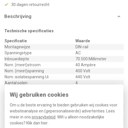
30 dagen retourrecht
Beschrijving
Technische specificaties
Specificatie
Waarde
Montagewijze
DIN-rail
Spanningstype
AC
Inbouwdiepte
70.500 Millimeter
Nom. (meet)stroom
40 Ampère
Nom. (meet)spanning
400 Volt
Nom. isolatiespanning Ui
440 Volt
Aantal polen
4
Nom. foutstroom
0 Ampère
Wij gebruiken cookies
Type lekstroom
A
Selectieve bescherming
Nee
Om u de beste ervaring te bieden gebruiken wij cookies voor
Kortsluitvastheid (Icw)
10 Kiloampère
websiteanalyse en (gepersonaliseerde) advertenties. Lees
Stootspanningsvastheid
0.250 Kiloampère
meer in ons
privacybeleid
. Wilt u alleen noodzakelijke
Vervuilingsgraad
2
cookies? Klik dan
hier
.
Breedte in module-eenheden
4