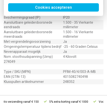
Kortstondigvertraagd type
Nee
Cookies accepteren
Explosieveilig
Nee
Frequentie
50 Hz
Beschermingsgraad (IP)
IP20
Aansluitbare geleiderdoorsnede
1.500 - 35 Vierkante
eendraads
millimeter
Aansluitbare geleiderdoorsnede
1.500 - 16 Vierkante
meerdraads
millimeter
Met vergrendelingsvoorziening
Ja
Omgevingstemperatuur tijdens bedrijf
-25 - 60 Graden Celsius
Nevenapparaat mogelijk
Ja
Nom. stoothoudspanning (Uimp)
4 Kilovolt
274049
Type / SKU (MPN)
PFIM-40/4/003-A-MB
EAN (GTIN-13)
4015082740498
Klusspullen artikelnummer
248352
atis verzending vanaf € 150
5% extra korting vanaf € 1000
Voor 21