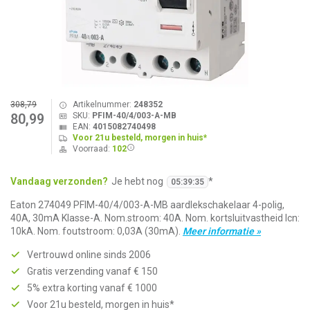
308,79
Artikelnummer:
248352
SKU:
PFIM-40/4/003-A-MB
80,99
EAN:
4015082740498
Voor 21u besteld, morgen in huis*
Voorraad:
102
Vandaag verzonden?
Je hebt nog
*
05
:
39
:
35
Eaton 274049 PFIM-40/4/003-A-MB aardlekschakelaar 4-polig,
40A, 30mA Klasse-A. Nom.stroom: 40A. Nom. kortsluitvastheid Icn:
10kA. Nom. foutstroom: 0,03A (30mA).
Meer informatie »
Vertrouwd online sinds 2006
Gratis verzending vanaf € 150
5% extra korting vanaf € 1000
Voor 21u besteld, morgen in huis*