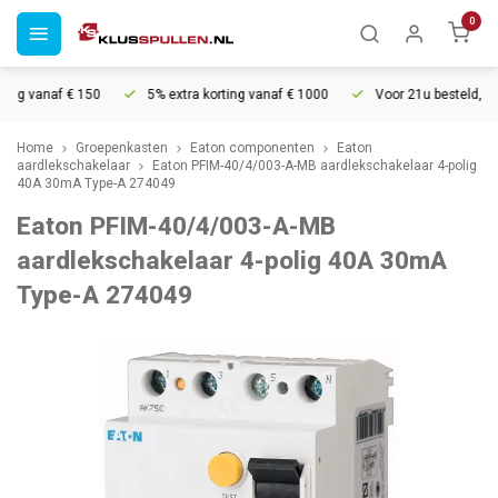
0
ng vanaf € 150
5% extra korting vanaf € 1000
Voor 21u besteld, mor
Home
Groepenkasten
Eaton componenten
Eaton
aardlekschakelaar
Eaton PFIM-40/4/003-A-MB aardlekschakelaar 4-polig
40A 30mA Type-A 274049
Eaton PFIM-40/4/003-A-MB
aardlekschakelaar 4-polig 40A 30mA
Type-A 274049