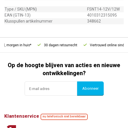
Type / SKU (MPN)
FSNT14-12V/12W
EAN (GTIN-13)
4010312315095
Klusspullen artikelnummer
348662
d, morgen in huis*
30 dagen retourrecht
Vertrouwd online sinds 2
Op de hoogte blijven van acties en nieuwe
ontwikkelingen?
Abonneer
Klantenservice
nu telefonisch niet bereikbaar