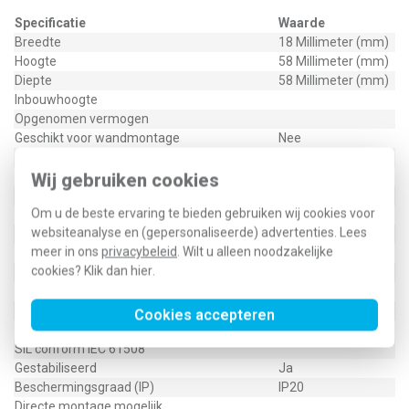
Specificatie
Waarde
Breedte
18 Millimeter (mm)
Hoogte
58 Millimeter (mm)
Diepte
58 Millimeter (mm)
Inbouwhoogte
Opgenomen vermogen
Geschikt voor wandmontage
Nee
Inbouwbreedte
18 Millimeter (mm)
Modulaire uitvoering (voor railmontage)
Ja
Wij gebruiken cookies
Geschikt voor veiligheidsfunctie
Om u de beste ervaring te bieden gebruiken wij cookies voor
Breedte in module-eenheden
1
websiteanalyse en (gepersonaliseerde) advertenties. Lees
Spanningstype voedingsspanning
AC
meer in ons
privacybeleid
. Wilt u alleen noodzakelijke
Vermogensafgifte
12 Watt (W)
cookies? Klik dan
hier
.
Uitgangsspanning geregeld
Ja
Uitvoering elektrische aansluiting
Schroefaansluiting
Geschikt voor railmontage
Ja
Cookies accepteren
Wandmontage mogelijk
Nee
SIL conform IEC 61508
Gestabiliseerd
Ja
Beschermingsgraad (IP)
IP20
Directe montage mogelijk