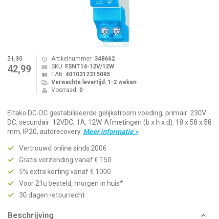
51,30
Artikelnummer:
348662
SKU:
FSNT14-12V/12W
42,99
EAN:
4010312315095
Verwachte levertijd: 1-2 weken
Voorraad:
0
Eltako DC-DC gestabiliseerde gelijkstroom voeding, primair: 230V
DC, secundair: 12VDC, 1A, 12W. Afmetingen (b x h x d): 18 x 58 x 58
mm, IP20, autorecovery.
Meer informatie »
Vertrouwd online sinds 2006
Gratis verzending vanaf € 150
5% extra korting vanaf € 1000
Voor 21u besteld, morgen in huis*
30 dagen retourrecht
Beschrijving