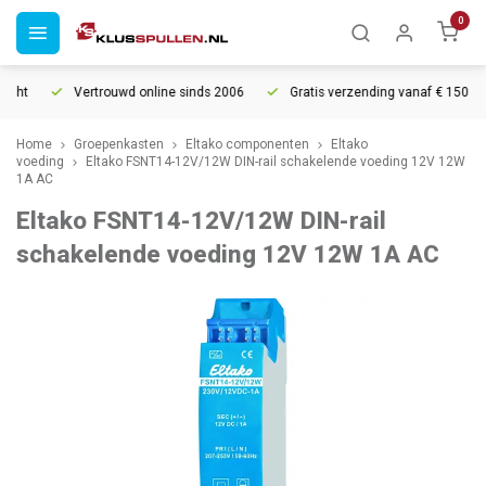
0
ht
Vertrouwd online sinds 2006
Gratis verzending vanaf € 150
Home
Groepenkasten
Eltako componenten
Eltako
voeding
Eltako FSNT14-12V/12W DIN-rail schakelende voeding 12V 12W
1A AC
Eltako FSNT14-12V/12W DIN-rail
schakelende voeding 12V 12W 1A AC