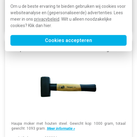
SKU:
180334
18,89
EAN:
4011923062842
Om u de beste ervaring te bieden gebruiken wij cookies voor
websiteanalyse en (gepersonaliseerde) advertenties. Lees
Verwachte levertijd: 1-2 weken
meer in ons
privacybeleid
. Wilt u alleen noodzakelijke
Voorraad:
0
cookies? Klik dan
hier
.
Cookies accepteren
Haupa 180300 moker met houten steel 1000 gram
Haupa moker met houten steel. Gewicht kop: 1000 gram, totaal
gewicht: 1093 gram.
Meer informatie »