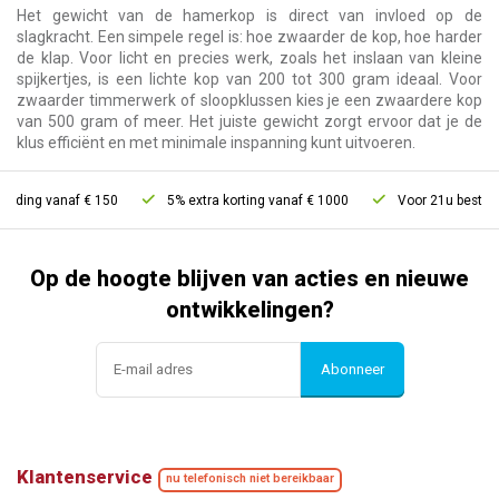
Het gewicht van de hamerkop is direct van invloed op de
slagkracht. Een simpele regel is: hoe zwaarder de kop, hoe harder
de klap. Voor licht en precies werk, zoals het inslaan van kleine
spijkertjes, is een lichte kop van 200 tot 300 gram ideaal. Voor
zwaarder timmerwerk of sloopklussen kies je een zwaardere kop
van 500 gram of meer. Het juiste gewicht zorgt ervoor dat je de
klus efficiënt en met minimale inspanning kunt uitvoeren.
g vanaf € 150
5% extra korting vanaf € 1000
Voor 21u besteld, mor
Op de hoogte blijven van acties en nieuwe
ontwikkelingen?
Abonneer
Klantenservice
nu telefonisch niet bereikbaar