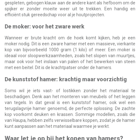
gespleten, gebogen klauw aan de andere kant als hefboom om de
spijker er zonder moeite weer uit te trekken. Een handig en
efficiënt stuk gereedschap voor al je houtprojecten.
De moker: voor het zware werk
Wanneer er brute kracht om de hoek komt kijken, heb je een
moker nodig. Dit is een zware hamer met een massieve, vierkante
kop van bijvoorbeeld 1000 gram (1 kilo) of meer. Een moker is
ideaal voor sloopwerkzaamheden, zoals het slopen van muurtjes,
maar ook voor het inslaan van palen of het bewerken van steen
met een beitel. Dit is de krachtpatser onder de hamers.
De kunststof hamer: krachtig maar voorzichtig
Soms wil je iets vast- of lostikken zonder het materiaal te
beschadigen. Denk aan het monteren van meubels of het leggen
van tegels. In dat geval is een kunststof hamer, ook wel een
terugslagvrije hamer genoemd, de perfecte oplossing. De zachte
kop voorkomt deuken en krassen. Sommige modellen, zoals die
van Haupa, hebben zelfs verwisselbare koppen, zodat je de hamer
kunt aanpassen aan het materiaal waarmee je werkt.
Waar let je op bij het kopen van hamers?