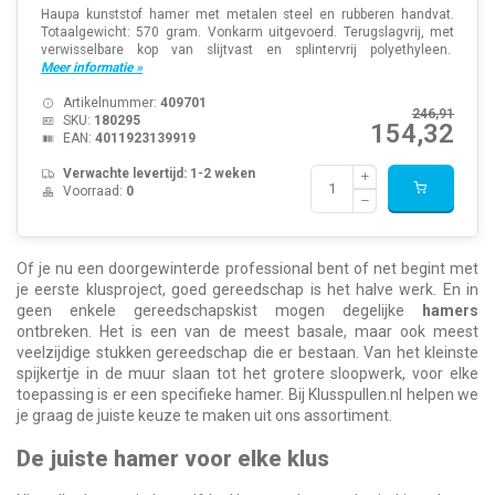
Haupa kunststof hamer met metalen steel en rubberen handvat.
Totaalgewicht: 570 gram. Vonkarm uitgevoerd. Terugslagvrij, met
verwisselbare kop van slijtvast en splintervrij polyethyleen.
Meer informatie »
Artikelnummer:
409701
246,91
SKU:
180295
154,32
EAN:
4011923139919
Verwachte levertijd: 1-2 weken
Voorraad:
0
Of je nu een doorgewinterde professional bent of net begint met
je eerste klusproject, goed gereedschap is het halve werk. En in
geen enkele gereedschapskist mogen degelijke
hamers
ontbreken. Het is een van de meest basale, maar ook meest
veelzijdige stukken gereedschap die er bestaan. Van het kleinste
spijkertje in de muur slaan tot het grotere sloopwerk, voor elke
toepassing is er een specifieke hamer. Bij Klusspullen.nl helpen we
je graag de juiste keuze te maken uit ons assortiment.
De juiste hamer voor elke klus