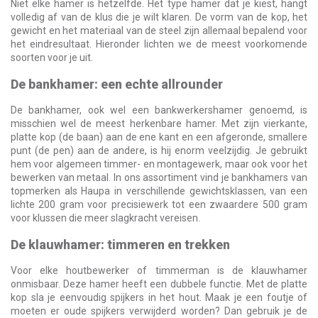
Niet elke hamer is hetzelfde. Het type hamer dat je kiest, hangt
volledig af van de klus die je wilt klaren. De vorm van de kop, het
gewicht en het materiaal van de steel zijn allemaal bepalend voor
het eindresultaat. Hieronder lichten we de meest voorkomende
soorten voor je uit.
De bankhamer: een echte allrounder
De bankhamer, ook wel een bankwerkershamer genoemd, is
misschien wel de meest herkenbare hamer. Met zijn vierkante,
platte kop (de baan) aan de ene kant en een afgeronde, smallere
punt (de pen) aan de andere, is hij enorm veelzijdig. Je gebruikt
hem voor algemeen timmer- en montagewerk, maar ook voor het
bewerken van metaal. In ons assortiment vind je bankhamers van
topmerken als Haupa in verschillende gewichtsklassen, van een
lichte 200 gram voor precisiewerk tot een zwaardere 500 gram
voor klussen die meer slagkracht vereisen.
De klauwhamer: timmeren en trekken
Voor elke houtbewerker of timmerman is de klauwhamer
onmisbaar. Deze hamer heeft een dubbele functie. Met de platte
kop sla je eenvoudig spijkers in het hout. Maak je een foutje of
moeten er oude spijkers verwijderd worden? Dan gebruik je de