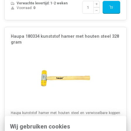
Verwachte levertijd: 1-2 weken
Voorraad:
0
Haupa 180334 kunststof hamer met houten steel 328
gram
Haupa kunststof hamer met houten steel en verwisselbare koppen
(32 mm), totale gewicht: 328 gram.
Meer informatie »
Wij gebruiken cookies
Artikelnummer:
338895
32,86