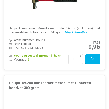
Haupa klauwhamer, Amerikaans model 16 oz (454 gram) met
glasvezelsteel. Totale gewicht 748 gram.
Meer informatie »
Artikelnummer:
392518
17,53
SKU:
180323
9,96
EAN:
4011923143725
Voor 21u besteld, morgen in huis*
Voorraad:
6
Haupa 180200 bankhamer metaal met rubberen
handvat 300 gram