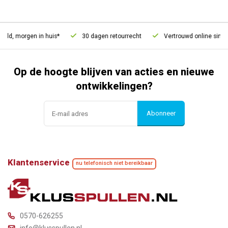
eld, morgen in huis*
30 dagen retourrecht
Vertrouwd online sinds
Op de hoogte blijven van acties en nieuwe
ontwikkelingen?
Abonneer
Klantenservice
nu telefonisch niet bereikbaar
0570-626255
info@klusspullen.nl