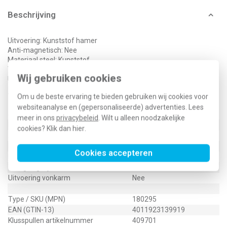
Beschrijving
Uitvoering: Kunststof hamer
Anti-magnetisch: Nee
Materiaal steel: Kunststof
Terugslagvrij: Ja
Wij gebruiken cookies
Uitvoering vonkarm: Nee
Technische specificaties
Om u de beste ervaring te bieden gebruiken wij cookies voor
websiteanalyse en (gepersonaliseerde) advertenties. Lees
Specificatie
Waarde
meer in ons
privacybeleid
. Wilt u alleen noodzakelijke
Model
Kunststof hamer
cookies? Klik dan
hier
.
Anti-magnetisch
Nee
Materiaal steel
Kunststof
Cookies accepteren
Puntdiameter/puntbreedte
25 Millimeter (mm)
Terugslagvrij
Ja
Uitvoering vonkarm
Nee
Type / SKU (MPN)
180295
EAN (GTIN-13)
4011923139919
Klusspullen artikelnummer
409701