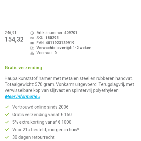
246,91
Artikelnummer:
409701
SKU:
180295
154,32
EAN:
4011923139919
Verwachte levertijd: 1-2 weken
Voorraad:
0
Gratis verzending
Haupa kunststof hamer met metalen steel en rubberen handvat.
Totaalgewicht: 570 gram. Vonkarm uitgevoerd. Terugslagvrij, met
verwisselbare kop van slijtvast en splintervrij polyethyleen.
Meer informatie »
Vertrouwd online sinds 2006
Gratis verzending vanaf € 150
5% extra korting vanaf € 1000
Voor 21u besteld, morgen in huis*
30 dagen retourrecht