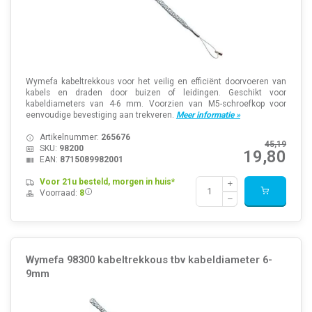
Wymefa kabeltrekkous voor het veilig en efficiënt doorvoeren van
kabels en draden door buizen of leidingen. Geschikt voor
kabeldiameters van 4-6 mm. Voorzien van M5-schroefkop voor
eenvoudige bevestiging aan trekveren.
Meer informatie »
Artikelnummer:
265676
45,19
SKU:
98200
19,80
EAN:
8715089982001
Voor 21u besteld, morgen in huis*
Voorraad:
8
Wymefa 98300 kabeltrekkous tbv kabeldiameter 6-
9mm