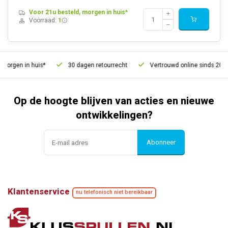
Voor 21u besteld, morgen in huis*
Voorraad:
1
morgen in huis*
30 dagen retourrecht
Vertrouwd online sinds 2006
Op de hoogte blijven van acties en nieuwe
ontwikkelingen?
Abonneer
Klantenservice
nu telefonisch niet bereikbaar