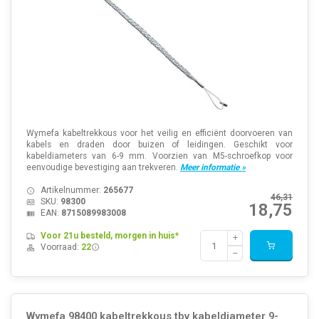
Wymefa kabeltrekkous voor het veilig en efficiënt doorvoeren van
kabels en draden door buizen of leidingen. Geschikt voor
kabeldiameters van 6-9 mm. Voorzien van M5-schroefkop voor
eenvoudige bevestiging aan trekveren.
Meer informatie »
Artikelnummer:
265677
46,31
SKU:
98300
18,75
EAN:
8715089983008
Voor 21u besteld, morgen in huis*
Voorraad:
22
Wymefa 98400 kabeltrekkous tbv kabeldiameter 9-