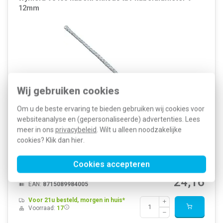
12mm
Wij gebruiken cookies
Om u de beste ervaring te bieden gebruiken wij cookies voor
websiteanalyse en (gepersonaliseerde) advertenties. Lees
Wymefa kabeltrekkous voor het veilig en efficiënt doorvoeren van
meer in ons
privacybeleid
. Wilt u alleen noodzakelijke
kabels en draden door buizen of leidingen. Geschikt voor
cookies? Klik dan
hier
.
kabeldiameters van 9-12 mm. Voorzien van M5-schroefkop voor
eenvoudige bevestiging aan trekveren.
Meer informatie »
Cookies accepteren
Artikelnummer:
265678
59,65
SKU:
98400
24,16
EAN:
8715089984005
Voor 21u besteld, morgen in huis*
Voorraad:
17