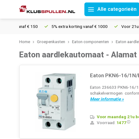
Alle categorieën
af € 150
5% extra korting vanaf € 1000
Voor 21u besteld, mor
Home
Groepenkasten
Eaton componenten
Eaton aardl
Eaton aardlekautomaat - Alamat
Eaton PKN6-16/1N/
Eaton 236633 PKN6-16/1N/
schakelvermogen confor
Meer informatie »
Voor maandag 21u bes
Voorraad:
1477