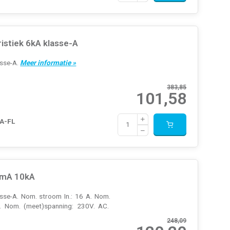
stiek 6kA klasse-A
asse-A.
Meer informatie »
383,85
101,58
A-FL
0mA 10kA
se-A. Nom. stroom In.: 16 A. Nom.
. Nom. (meet)spanning: 230V. AC.
248,09