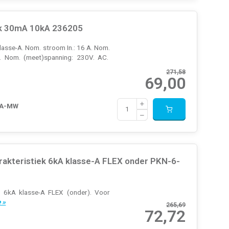
ek 30mA 10kA 236205
sse-A. Nom. stroom In.: 16 A. Nom.
. Nom. (meet)spanning: 230V. AC.
271,58
69,00
-A-MW
kteristiek 6kA klasse-A FLEX onder PKN-6-
6kA klasse-A FLEX (onder). Voor
 »
265,69
72,72