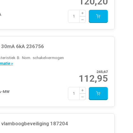
120,20
A
k 30mA 6kA 236756
eristiek B. Nom. schakelvermogen
matie »
245,67
112,95
-A-MW
 vlamboogbeveiliging 187204