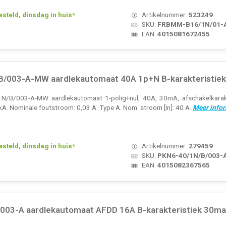
teld, dinsdag in huis*
Artikelnummer:
523249
SKU:
FRBMM-B16/1N/01-
EAN:
4015081672455
B/003-A-MW aardlekautomaat 40A 1p+N B-karakteristie
/B/003-A-MW aardlekautomaat 1-polig+nul, 40A, 30mA, afschakelkarakt
A. Nominale foutstroom: 0,03 A. Type A. Nom. stroom [In]: 40 A.
Meer infor
teld, dinsdag in huis*
Artikelnummer:
279459
SKU:
PKN6-40/1N/B/003
EAN:
4015082367565
003-A aardlekautomaat AFDD 16A B-karakteristiek 30ma