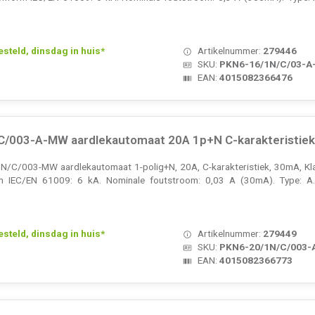
teld, dinsdag in huis*
Artikelnummer:
279446
SKU:
PKN6-16/1N/C/03-
EAN:
4015082366476
C/003-A-MW aardlekautomaat 20A 1p+N C-karakteristie
C/003-MW aardlekautomaat 1-polig+N, 20A, C-karakteristiek, 30mA, Kla
m IEC/EN 61009: 6 kA. Nominale foutstroom: 0,03 A (30mA). Type: A
teld, dinsdag in huis*
Artikelnummer:
279449
SKU:
PKN6-20/1N/C/003
EAN:
4015082366773