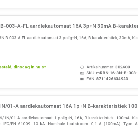
-003-A-FL aardlekautomaat 16A 3p+N 30mA B-karakteri
-B-003-A-FL aardlekautomaat 3-polig+N, 16A, B-karakteristiek, 30mA, Kl
teld, dinsdag in huis*
Artikelnummer:
302409
SKU:
mRB6-16-3N-B-003-
EAN:
8711426634923
N/01-A aardlekautomaat 16A 1p+N B-karakteristiek 10
N/01-A aardlekautomaat 1-polig+N, 16A, B-karakteristiek, 100mA, Klas
 IEC/EN 61009: 10 kA. Nominale foutstroom: 0,1 A (100mA). Type: A