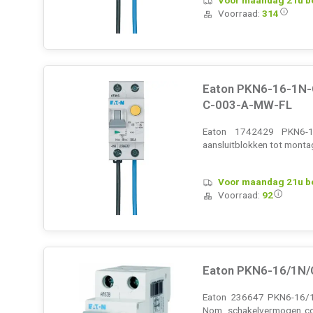
Voorraad:
314
Eaton PKN6-16-1N-
C-003-A-MW-FL
Eaton 1742429 PKN6-16
aansluitblokken tot monta
Voor maandag 21u bes
Voorraad:
92
Eaton PKN6-16/1N/
Eaton 236647 PKN6-16/1N
Nom. schakelvermogen co