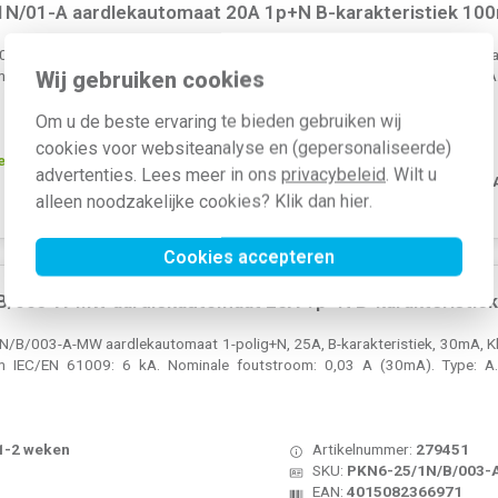
N/01-A aardlekautomaat 20A 1p+N B-karakteristiek 10
N/01-A aardlekautomaat 1-polig+N, 20A, B-karakteristiek, 100 mA, Kla
Wij gebruiken cookies
 IEC/EN 61009: 10 kA. Nominale foutstroom: 0,1 A (100mA). Type: A
Om u de beste ervaring te bieden gebruiken wij
cookies voor websiteanalyse en (gepersonaliseerde)
teld, dinsdag in huis*
Artikelnummer:
523309
advertenties. Lees meer in ons
privacybeleid
. Wilt u
SKU:
FRBMM-B20/1N/01-
alleen noodzakelijke cookies? Klik dan
hier
.
EAN:
4015081672462
Cookies accepteren
B/003-A-MW aardlekautomaat 25A 1p+N B-karakteristie
B/003-A-MW aardlekautomaat 1-polig+N, 25A, B-karakteristiek, 30mA, Kla
m IEC/EN 61009: 6 kA. Nominale foutstroom: 0,03 A (30mA). Type: A
 1-2 weken
Artikelnummer:
279451
SKU:
PKN6-25/1N/B/003
EAN:
4015082366971