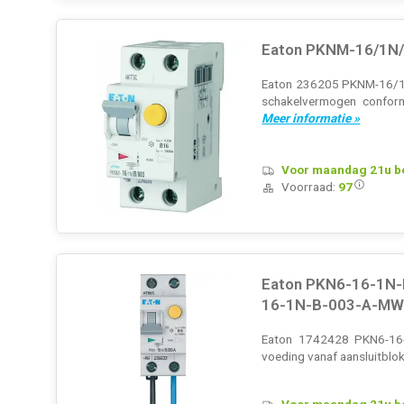
Eaton PKNM-16/1N/
Eaton 236205 PKNM-16/1N/
schakelvermogen conform
Meer informatie »
Voor maandag 21u bes
Voorraad:
97
Eaton PKN6-16-1N-
16-1N-B-003-A-MW
Eaton 1742428 PKN6-16-
voeding vanaf aansluitblo
Voor maandag 21u bes