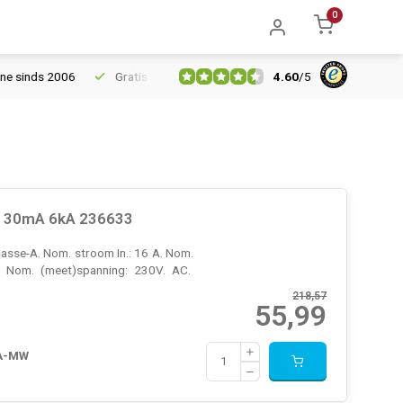
0
4.60
/
5
06
Gratis verzending vanaf € 150
5% extra korting vanaf € 10
k 30mA 6kA 236633
sse-A. Nom. stroom In.: 16 A. Nom.
. Nom. (meet)spanning: 230V. AC.
218,57
55,99
-A-MW