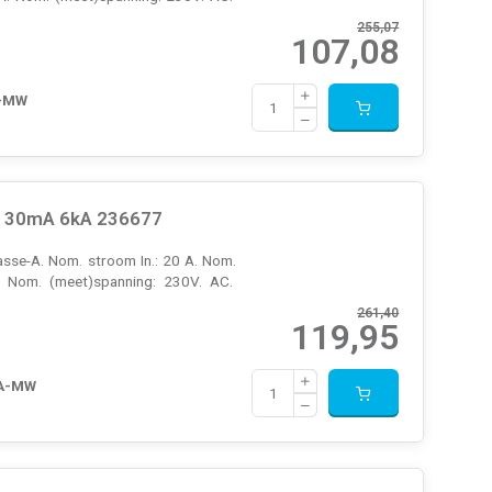
255,07
107,08
A-MW
k 30mA 6kA 236677
sse-A. Nom. stroom In.: 20 A. Nom.
. Nom. (meet)spanning: 230V. AC.
261,40
119,95
-A-MW