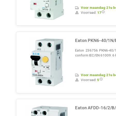
Voor maandag 21u bes
Voorraad:
17
Eaton PKN6-40/1N/
Eaton 236756 PKN6-40/1N
conform IEC/EN 61009: 6 k
Voor maandag 21u bes
Voorraad:
5
Eaton AFDD-16/2/B/