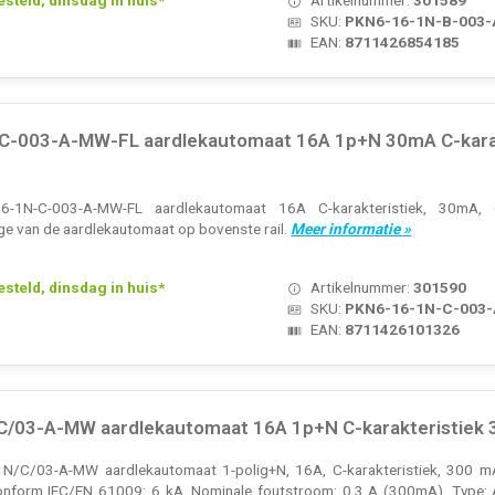
SKU:
PKN6-16-1N-B-003
EAN:
8711426854185
C-003-A-MW-FL aardlekautomaat 16A 1p+N 30mA C-karak
-1N-C-003-A-MW-FL aardlekautomaat 16A C-karakteristiek, 30mA,
ge van de aardlekautomaat op bovenste rail.
Meer informatie »
teld, dinsdag in huis*
Artikelnummer:
301590
SKU:
PKN6-16-1N-C-003
EAN:
8711426101326
C/03-A-MW aardlekautomaat 16A 1p+N C-karakteristiek
/C/03-A-MW aardlekautomaat 1-polig+N, 16A, C-karakteristiek, 300 mA,
nform IEC/EN 61009: 6 kA. Nominale foutstroom: 0,3 A (300mA). Type: 