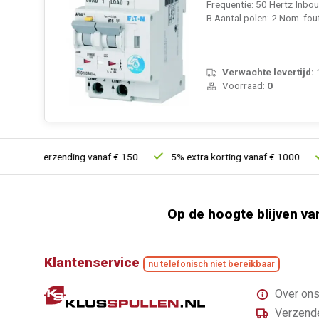
Frequentie: 50 Hertz Inbo
B Aantal polen: 2 Nom. fo
Verwachte levertijd:
Voorraad:
0
 verzending vanaf € 150
5% extra korting vanaf € 1000
Voor 2
Op de hoogte blijven va
Klantenservice
nu telefonisch niet bereikbaar
Over on
Verzende