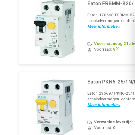
Eaton FRBMM-B20/1
Eaton 170668 FRBMM-B20/1
schakelvermogen conform
Meer informatie »
Voor maandag 21u bes
Voorraad:
8
Eaton PKN6-25/1N/
Eaton 236697 PKN6-25/1N/
schakelvermogen confor
Meer informatie »
Verwachte levertijd:
Voorraad:
0