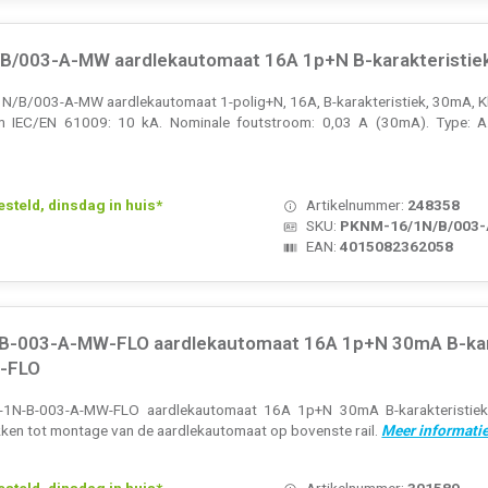
B/003-A-MW aardlekautomaat 16A 1p+N B-karakteristi
B/003-A-MW aardlekautomaat 1-polig+N, 16A, B-karakteristiek, 30mA, Kla
 IEC/EN 61009: 10 kA. Nominale foutstroom: 0,03 A (30mA). Type: A
teld, dinsdag in huis*
Artikelnummer:
248358
SKU:
PKNM-16/1N/B/003
EAN:
4015082362058
B-003-A-MW-FLO aardlekautomaat 16A 1p+N 30mA B-kara
-FLO
1N-B-003-A-MW-FLO aardlekautomaat 16A 1p+N 30mA B-karakteristiek 
kken tot montage van de aardlekautomaat op bovenste rail.
Meer informatie
teld, dinsdag in huis*
Artikelnummer:
301589