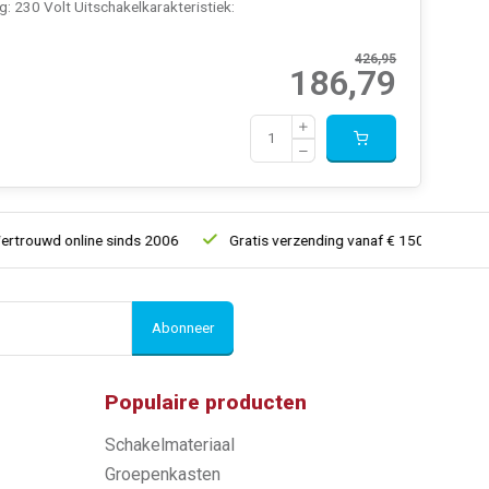
 230 Volt Uitschakelkarakteristiek:
426,95
186,79
online sinds 2006
Gratis verzending vanaf € 150
5% extra ko
Abonneer
Populaire producten
Schakelmateriaal
Groepenkasten