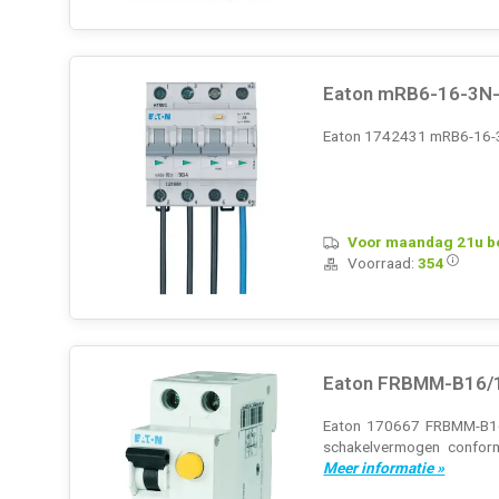
Eaton mRB6-16-3N-B
Eaton 1742431 mRB6-16-3N
Voor maandag 21u bes
Voorraad:
354
Eaton FRBMM-B16/1
Eaton 170667 FRBMM-B16/1
schakelvermogen conform
Meer informatie »