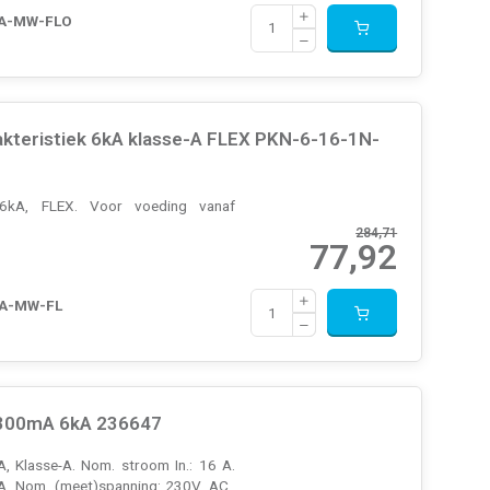
-A-MW-FLO
teristiek 6kA klasse-A FLEX PKN-6-16-1N-
 6kA, FLEX. Voor voeding vanaf
284,71
77,92
-A-MW-FL
 300mA 6kA 236647
 Klasse-A. Nom. stroom In.: 16 A.
A. Nom. (meet)spanning: 230V. AC.