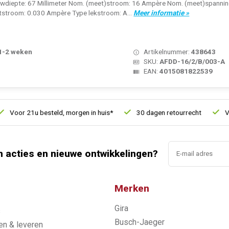
uwdiepte: 67 Millimeter Nom. (meet)stroom: 16 Ampère Nom. (meet)spanning:
utstroom: 0.030 Ampère Type lekstroom: A...
Meer informatie »
 1-2 weken
Artikelnummer:
438643
SKU:
AFDD-16/2/B/003-A
EAN:
4015081822539
1u besteld, morgen in huis*
30 dagen retourrecht
Vertrouwd 
n acties en nieuwe ontwikkelingen?
Merken
Gira
s
Busch-Jaeger
n & leveren