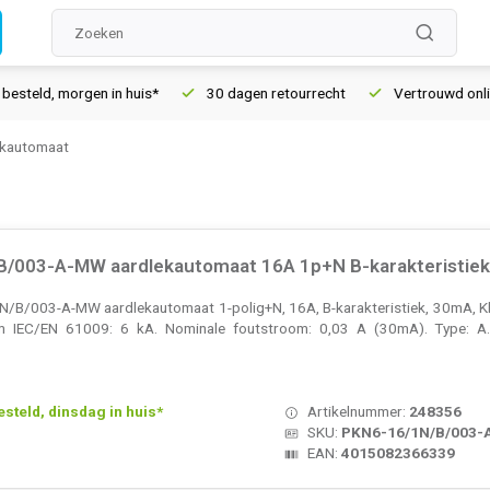
gen in huis*
30 dagen retourrecht
Vertrouwd online sinds 20
ekautomaat
B/003-A-MW aardlekautomaat 16A 1p+N B-karakteristie
B/003-A-MW aardlekautomaat 1-polig+N, 16A, B-karakteristiek, 30mA, Kla
m IEC/EN 61009: 6 kA. Nominale foutstroom: 0,03 A (30mA). Type: A
teld, dinsdag in huis*
Artikelnummer:
248356
SKU:
PKN6-16/1N/B/003
EAN:
4015082366339