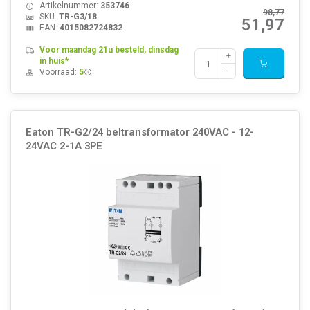
Artikelnummer:
353746
98,77
SKU:
TR-G3/18
51,97
EAN:
4015082724832
Voor maandag 21u besteld, dinsdag
in huis*
Voorraad:
5
Eaton TR-G2/24 beltransformator 240VAC - 12-
24VAC 2-1A 3PE