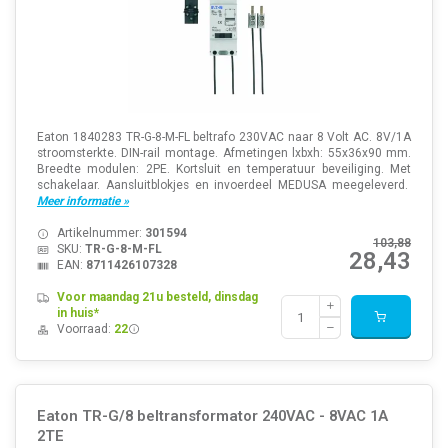
Eaton 1840283 TR-G-8-M-FL beltrafo 230VAC naar 8 Volt AC. 8V/1A
stroomsterkte. DIN-rail montage. Afmetingen lxbxh: 55x36x90 mm.
Breedte modulen: 2PE. Kortsluit en temperatuur beveiliging. Met
schakelaar. Aansluitblokjes en invoerdeel MEDUSA meegeleverd.
Meer informatie »
Artikelnummer:
301594
103,88
SKU:
TR-G-8-M-FL
28,43
EAN:
8711426107328
Voor maandag 21u besteld, dinsdag
in huis*
Voorraad:
22
Eaton TR-G/8 beltransformator 240VAC - 8VAC 1A
2TE