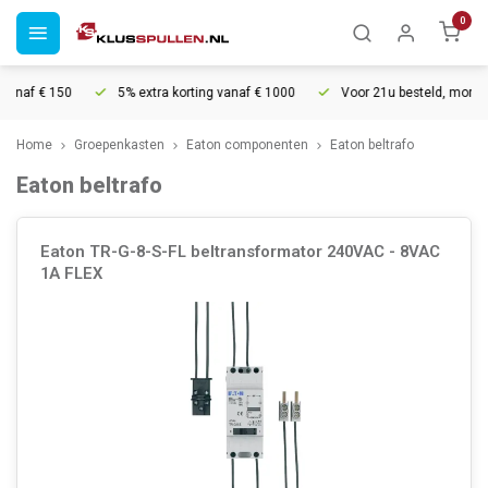
0
naf € 150
5% extra korting vanaf € 1000
Voor 21u besteld, morgen in
Home
Groepenkasten
Eaton componenten
Eaton beltrafo
Eaton beltrafo
Eaton TR-G-8-S-FL beltransformator 240VAC - 8VAC
1A FLEX