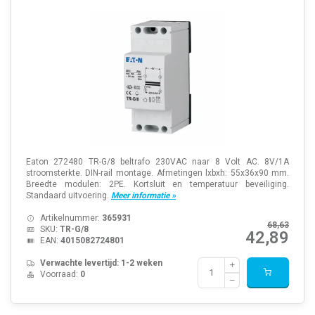
Eaton 272480 TR-G/8 beltrafo 230VAC naar 8 Volt AC. 8V/1A
stroomsterkte. DIN-rail montage. Afmetingen lxbxh: 55x36x90 mm.
Breedte modulen: 2PE. Kortsluit en temperatuur beveiliging.
Standaard uitvoering.
Meer informatie »
Artikelnummer:
365931
68,63
SKU:
TR-G/8
42,89
EAN:
4015082724801
Verwachte levertijd: 1-2 weken
Voorraad:
0