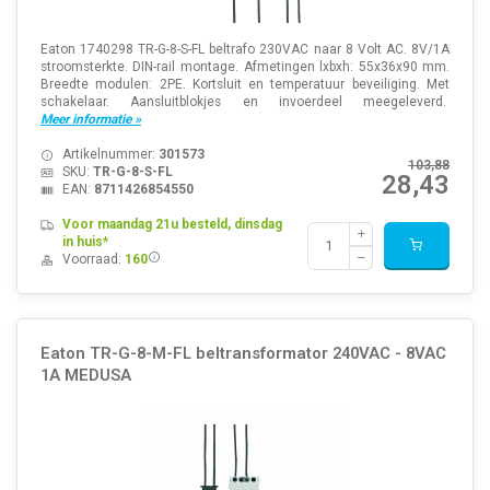
Eaton 1740298 TR-G-8-S-FL beltrafo 230VAC naar 8 Volt AC. 8V/1A
stroomsterkte. DIN-rail montage. Afmetingen lxbxh: 55x36x90 mm.
Breedte modulen: 2PE. Kortsluit en temperatuur beveiliging. Met
schakelaar. Aansluitblokjes en invoerdeel meegeleverd.
Meer informatie »
Artikelnummer:
301573
103,88
SKU:
TR-G-8-S-FL
28,43
EAN:
8711426854550
Voor maandag 21u besteld, dinsdag
in huis*
Voorraad:
160
Eaton TR-G-8-M-FL beltransformator 240VAC - 8VAC
1A MEDUSA