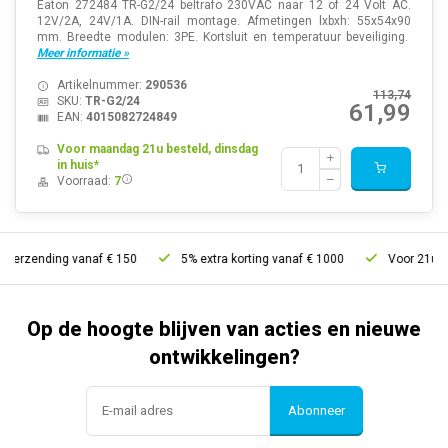
Eaton 272484 TR-G2/24 beltrafo 230VAC naar 12 of 24 Volt AC.
12V/2A, 24V/1A. DIN-rail montage. Afmetingen lxbxh: 55x54x90
mm. Breedte modulen: 3PE. Kortsluit en temperatuur beveiliging.
Meer informatie »
Artikelnummer:
290536
113,74
SKU:
TR-G2/24
61,99
EAN:
4015082724849
Voor maandag 21u besteld, dinsdag
in huis*
Voorraad:
7
verzending vanaf € 150
5% extra korting vanaf € 1000
Voor 21u best
Op de hoogte blijven van acties en nieuwe
ontwikkelingen?
Abonneer