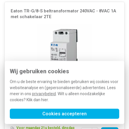
Eaton TR-G/8-S beltransformator 240VAC - 8VAC 1A
met schakelaar 2TE
Wij gebruiken cookies
Om u de beste ervaring te bieden gebruiken wij cookies voor
Eaton 272482 TR-G/8-S beltrafo 230VAC naar 8 Volt AC. 8V/1A
websiteanalyse en (gepersonaliseerde) advertenties. Lees
stroomsterkte. DIN-rail montage. Afmetingen lxbxh: 55x36x90 mm.
meer in ons
privacybeleid
. Wilt u alleen noodzakelijke
Breedte modulen: 2PE. Kortsluit en temperatuur beveiliging. Met
cookies? Klik dan
hier
.
aan/uit schakelaar.
Meer informatie »
Artikelnummer:
248419
96,45
Cookies accepteren
SKU:
TR-G/8-S
55,43
EAN:
4015082724825
Voor maandag 21u besteld, dinsdag