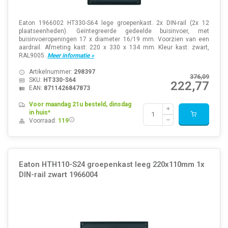
Eaton 1966002 HT330-S64 lege groepenkast. 2x DIN-rail (2x 12
plaatseenheden). Geïntegreerde gedeelde buisinvoer, met
buisinvoeropeningen 17 x diameter 16/19 mm. Voorzien van een
aardrail. Afmeting kast: 220 x 330 x 134 mm. Kleur kast: zwart,
RAL9005.
Meer informatie »
Artikelnummer:
298397
376,09
SKU:
HT330-S64
222,77
EAN:
8711426847873
Voor maandag 21u besteld, dinsdag
in huis*
Voorraad:
119
Eaton HTH110-S24 groepenkast leeg 220x110mm 1x
DIN-rail zwart 1966004