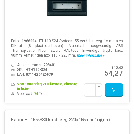
Eaton 1966004 HTH110-S24 Systeem 55 verdeler leeg. 1x metalen
DIN-rail (8 plaatseenheden). Materiaal: hoogwaardig ABS
Thermoplastic. Kleur: zwart, RAL9005. Inwendige diepte kast:
90mm. Afmetingen hxb: 110 x 220 mm.
Meer informatie »
Artikelnummer:
298401
112,42
SKU:
HTH110-S24
54,27
EAN:
8711426426979
Voor maandag 21u besteld, dinsdag
in huis*
Voorraad:
74
Eaton HT165-S34 kast leeg 220x165mm 1rij(en) i