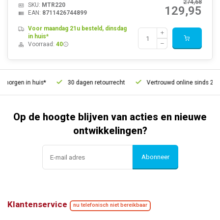
274,68
SKU:
MTR220
129,95
EAN:
8711426744899
Voor maandag 21u besteld, dinsdag
in huis*
Voorraad:
40
morgen in huis*
30 dagen retourrecht
Vertrouwd online sinds 2006
Op de hoogte blijven van acties en nieuwe
ontwikkelingen?
Abonneer
Klantenservice
nu telefonisch niet bereikbaar