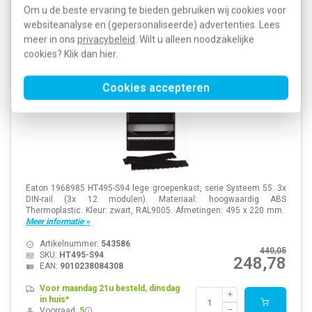
Eaton HT495-S94 groepenkast leeg Systeem 55 3x
Om u de beste ervaring te bieden gebruiken wij cookies voor
DIN-rail 495x220mm zwart 1968985
websiteanalyse en (gepersonaliseerde) advertenties. Lees
meer in ons
privacybeleid
. Wilt u alleen noodzakelijke
cookies? Klik dan
hier
.
Cookies accepteren
Eaton 1968985 HT495-S94 lege groepenkast, serie Systeem 55. 3x
DIN-rail (3x 12 modulen). Materiaal: hoogwaardig ABS
Thermoplastic. Kleur: zwart, RAL9005. Afmetingen: 495 x 220 mm.
Meer informatie »
Artikelnummer:
543586
440,05
SKU:
HT495-S94
248,78
EAN:
9010238084308
Voor maandag 21u besteld, dinsdag
in huis*
Voorraad:
5