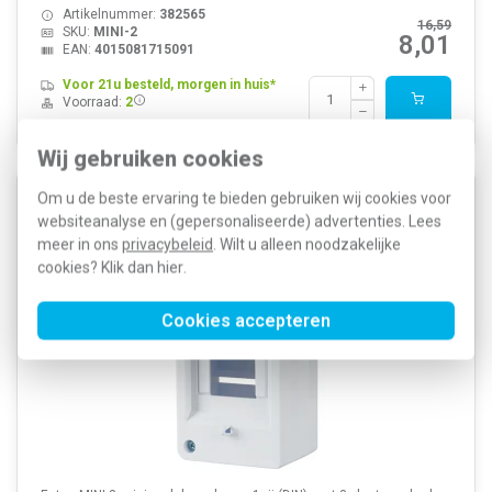
Artikelnummer:
382565
16,59
SKU:
MINI-2
8,01
EAN:
4015081715091
Voor 21u besteld, morgen in huis*
Voorraad:
2
Wij gebruiken cookies
Om u de beste ervaring te bieden gebruiken wij cookies voor
Eaton MINI-3 miniverdeler opbouw 1-rij 3-
websiteanalyse en (gepersonaliseerde) advertenties. Lees
plaatseenheden IP20
meer in ons
privacybeleid
. Wilt u alleen noodzakelijke
cookies? Klik dan
hier
.
Cookies accepteren