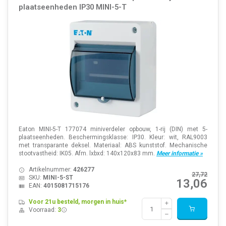
plaatseenheden IP30 MINI-5-T
Eaton MINI-5-T 177074 miniverdeler opbouw, 1-rij (DIN) met 5-
plaatseenheden. Beschermingsklasse: IP30. Kleur: wit, RAL9003
met transparante deksel. Materiaal: ABS kunststof. Mechanische
stootvastheid: IK05. Afm. lxbxd: 140x120x83 mm.
Meer informatie »
Artikelnummer:
426277
27,72
SKU:
MINI-5-ST
13,06
EAN:
4015081715176
Voor 21u besteld, morgen in huis*
Voorraad:
3