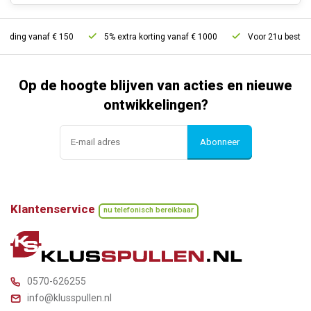
ng vanaf € 150
5% extra korting vanaf € 1000
Voor 21u besteld, mor
Op de hoogte blijven van acties en nieuwe
ontwikkelingen?
Abonneer
Klantenservice
nu telefonisch bereikbaar
0570-626255
info@klusspullen.nl