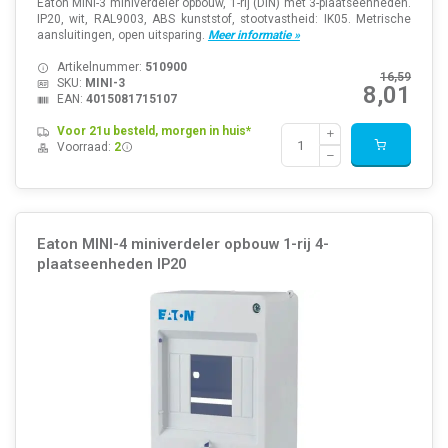
Eaton MINI-3 miniverdeler opbouw, 1-rij (DIN) met 3-plaatseenheden.
IP20, wit, RAL9003, ABS kunststof, stootvastheid: IK05. Metrische
aansluitingen, open uitsparing.
Meer informatie »
Artikelnummer:
510900
16,59
SKU:
MINI-3
8,01
EAN:
4015081715107
Voor 21u besteld, morgen in huis*
Voorraad:
2
Eaton MINI-4 miniverdeler opbouw 1-rij 4-
plaatseenheden IP20