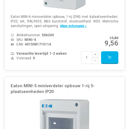
Eaton MINI-4 miniverdeler opbouw, 1-rij (DIN) met 4-plaatseenheden.
IP20, wit, RAL9003, ABS kunststof, stootvastheid: IK05. Metrische
aansluitingen, open uitsparing.
Meer informatie »
Artikelnummer:
506249
19,80
SKU:
MINI-4
9,56
EAN:
4015081715114
Verwachte levertijd: 1-2 weken
Voorraad:
0
Eaton MINI-5 miniverdeler opbouw 1-rij 5-
plaatseenheden IP20