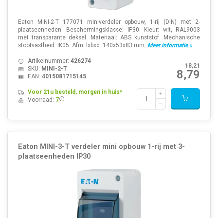
Eaton MINI-2-T 177071 miniverdeler opbouw, 1-rij (DIN) met 2-
plaatseenheden. Beschermingsklasse: IP30. Kleur: wit, RAL9003
met transparante deksel. Materiaal: ABS kunststof. Mechanische
stootvastheid: IK05. Afm. lxbxd: 140x53x83 mm.
Meer informatie »
Artikelnummer:
426274
18,21
SKU:
MINI-2-T
8,79
EAN:
4015081715145
Voor 21u besteld, morgen in huis*
Voorraad:
7
Eaton MINI-3-T verdeler mini opbouw 1-rij met 3-
plaatseenheden IP30