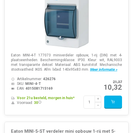
Eaton MINI-4-T 177073 miniverdeler opbouw, 1-rij (DIN) met 4-
plaatseenheden. Beschermingsklasse: IP30. Kleur: wit, RAL9003
met transparante deksel. Materiaal: ABS kunststof. Mechanische
stootvastheid: IK05. Afm. lxbxd: 140x95x83 mm.
Meer informatie »
Artikelnummer:
426276
21,37
SKU:
MINI-4-T
10,32
EAN:
4015081715169
Voor 21u besteld, morgen in huis*
Voorraad:
30
Eaton MINI-5-ST verdeler mini opbouw 1-rij met 5-