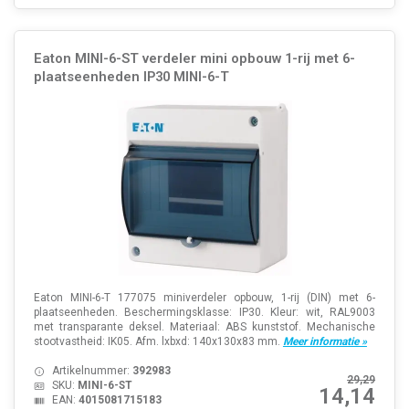
Eaton MINI-6-ST verdeler mini opbouw 1-rij met 6-
plaatseenheden IP30 MINI-6-T
Eaton MINI-6-T 177075 miniverdeler opbouw, 1-rij (DIN) met 6-
plaatseenheden. Beschermingsklasse: IP30. Kleur: wit, RAL9003
met transparante deksel. Materiaal: ABS kunststof. Mechanische
stootvastheid: IK05. Afm. lxbxd: 140x130x83 mm.
Meer informatie »
Artikelnummer:
392983
29,29
SKU:
MINI-6-ST
14,14
EAN:
4015081715183