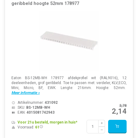
geribbeld hoogte 52mm 178977
Eaton BS-12MB-WH 178977 afdekprofiel wit (RAL9016), 12
deeleenheden, grof geribbeld. Toe te passen met: verdeler, KLV,ECO,
Mini, Micro, BF, EWK. Lengte: 216mm. Hoogte: 52mm.
Meer informatie »
Artikelnummer:
431092
3,78
SKU:
BS-12MB-WH
2,14
EAN:
4015081742943
Voor 21u besteld, morgen in huis*
Voorraad:
61