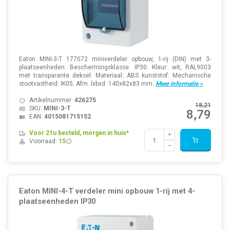
Eaton MINI-3-T 177072 miniverdeler opbouw, 1-rij (DIN) met 3-
plaatseenheden. Beschermingsklasse: IP30. Kleur: wit, RAL9003
met transparante deksel. Materiaal: ABS kunststof. Mechanische
stootvastheid: IK05. Afm. lxbxd: 140x82x83 mm.
Meer informatie »
Artikelnummer:
426275
18,21
SKU:
MINI-3-T
8,79
EAN:
4015081715152
Voor 21u besteld, morgen in huis*
Voorraad:
15
Eaton MINI-4-T verdeler mini opbouw 1-rij met 4-
plaatseenheden IP30