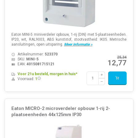
Eaton MINI-5 miniverdeler opbouw, 1-rij (DIN) met 5-plaatseenheden.
IP20, wit, RAL9003, ABS kunststof, stootvastheid: IK05. Metrische
aansluitingen, open uitsparing.
Meer informatie »
Artikelnummer:
523370
25,34
SKU:
MINI-5
12,77
EAN:
4015081715121
Voor 21u besteld, morgen in huis*
Voorraad:
1
Eaton MICRO-2 microverdeler opbouw 1-rij 2-
plaatseenheden 44x125mm IP30