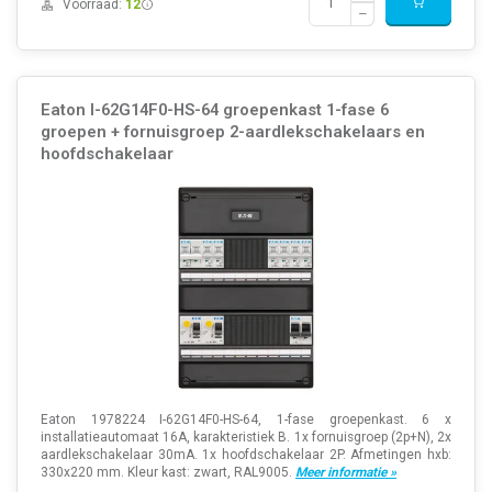
Voorraad:
12
Eaton I-62G14F0-HS-64 groepenkast 1-fase 6
groepen + fornuisgroep 2-aardlekschakelaars en
hoofdschakelaar
Eaton 1978224 I-62G14F0-HS-64, 1-fase groepenkast. 6 x
installatieautomaat 16A, karakteristiek B. 1x fornuisgroep (2p+N), 2x
aardlekschakelaar 30mA. 1x hoofdschakelaar 2P. Afmetingen hxb:
330x220 mm. Kleur kast: zwart, RAL9005.
Meer informatie »