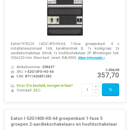
Eaton1978220 I-42G14F0-HS-64, 1-fase groepenkast. 4 x
installatieautomaat 16A, karakteristiek B. 1x kookgroep. 2x
aardlekschakelaar 30mA. 1x hoofdschakelaar 2P. Afmetingen hxb:
330x220 mm. Kleur kast: zwart, RAL9005.
Meer informatie »
Artikelnummer:
298437
1.306,98
SKU:
I-42G14F0-HS-64
357,70
EAN:
8711426851283
Voor 21u besteld, morgen in huis*
Voorraad:
22
Eaton I-52G1400-HS-64 groepenkast 1-fase 5
groepen 2-aardlekschakelaars en hoofdschakelaar