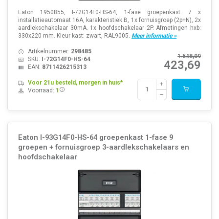
Eaton 1950855, I-72G14F0-HS-64, 1-fase groepenkast. 7 x
installatieautomaat 16A, karakteristiek B, 1x fornuisgroep (2p+N), 2x
aardlekschakelaar 30mA. 1x hoofdschakelaar 2P. Afmetingen hxb:
330x220 mm. Kleur kast: zwart, RAL9005.
Meer informatie »
Artikelnummer:
298485
1.548,09
SKU:
I-72G14F0-HS-64
423,69
EAN:
8711426215313
Voor 21u besteld, morgen in huis*
Voorraad:
1
Eaton I-93G14F0-HS-64 groepenkast 1-fase 9
groepen + fornuisgroep 3-aardlekschakelaars en
hoofdschakelaar