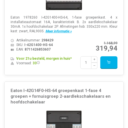
Eaton 1978260 I-42G1400-HS-64, 1-fase groepenkast. 4 x
installatieautomaat 16A, karakteristiek B. 2x aardlekschakelaar
30mA. 1x hoofdschakelaar 2P. Afmetingen hxb: 330x220 mm. Kleur
kast: zwart, RAL9005.
Meer informatie »
Artikelnummer:
298429
1.168,99
SKU:
I-42G1400-HS-64
319,94
EAN:
8711426853607
Voor 21u besteld, morgen in huis*
Voorraad:
33
Eaton I-42G14F0-HS-64 groepenkast 1-fase 4
groepen + fornuisgroep 2-aardlekschakelaars en
hoofdschakelaar