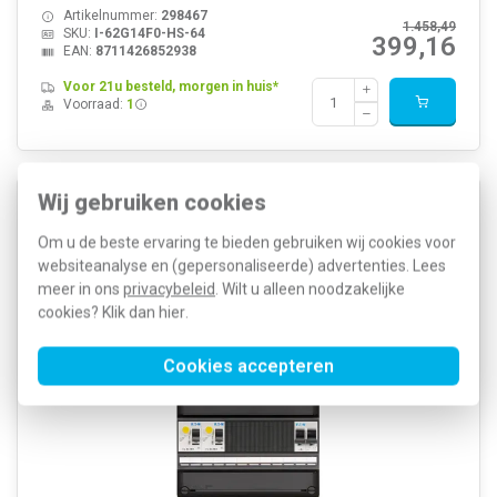
Artikelnummer:
298467
1.458,49
SKU:
I-62G14F0-HS-64
399,16
EAN:
8711426852938
Voor 21u besteld, morgen in huis*
Voorraad:
1
Wij gebruiken cookies
Eaton I-72G14F0-HS-64 groepenkast 1-fase 7
groepen + fornuisgroep 2-aardlekschakelaars en
Om u de beste ervaring te bieden gebruiken wij cookies voor
hoofdschakelaar
websiteanalyse en (gepersonaliseerde) advertenties. Lees
meer in ons
privacybeleid
. Wilt u alleen noodzakelijke
cookies? Klik dan
hier
.
Cookies accepteren