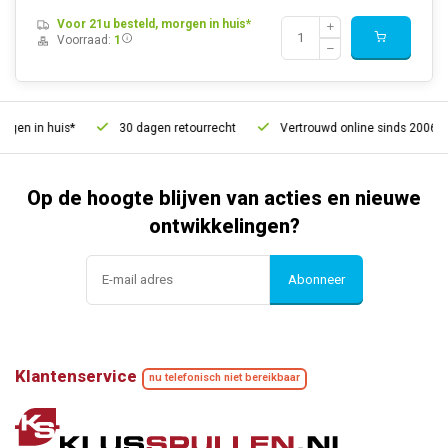
Voor 21u besteld, morgen in huis*
Voorraad:
1
n in huis*
30 dagen retourrecht
Vertrouwd online sinds 2006
Op de hoogte blijven van acties en nieuwe
ontwikkelingen?
Abonneer
Klantenservice
nu telefonisch niet bereikbaar