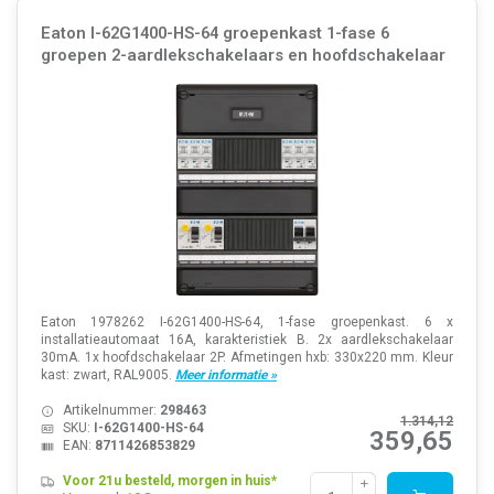
Eaton I-62G1400-HS-64 groepenkast 1-fase 6
groepen 2-aardlekschakelaars en hoofdschakelaar
Eaton 1978262 I-62G1400-HS-64, 1-fase groepenkast. 6 x
installatieautomaat 16A, karakteristiek B. 2x aardlekschakelaar
30mA. 1x hoofdschakelaar 2P. Afmetingen hxb: 330x220 mm. Kleur
kast: zwart, RAL9005.
Meer informatie »
Artikelnummer:
298463
1.314,12
SKU:
I-62G1400-HS-64
359,65
EAN:
8711426853829
Voor 21u besteld, morgen in huis*