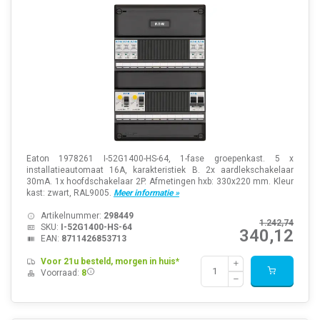
Eaton 1978261 I-52G1400-HS-64, 1-fase groepenkast. 5 x
installatieautomaat 16A, karakteristiek B. 2x aardlekschakelaar
30mA. 1x hoofdschakelaar 2P. Afmetingen hxb: 330x220 mm. Kleur
kast: zwart, RAL9005.
Meer informatie »
Artikelnummer:
298449
1.242,74
SKU:
I-52G1400-HS-64
340,12
EAN:
8711426853713
Voor 21u besteld, morgen in huis*
Voorraad:
8