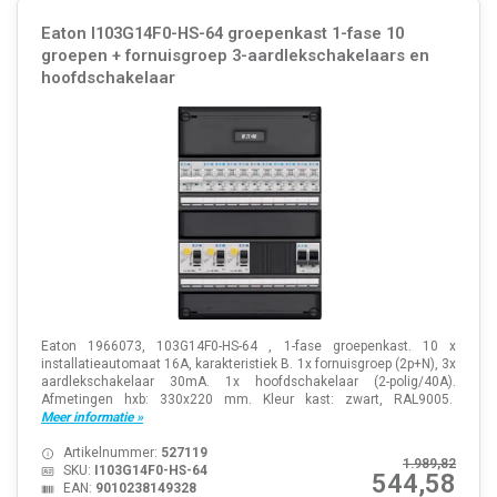
Eaton I103G14F0-HS-64 groepenkast 1-fase 10
groepen + fornuisgroep 3-aardlekschakelaars en
hoofdschakelaar
Eaton 1966073, 103G14F0-HS-64 , 1-fase groepenkast. 10 x
installatieautomaat 16A, karakteristiek B. 1x fornuisgroep (2p+N), 3x
aardlekschakelaar 30mA. 1x hoofdschakelaar (2-polig/40A).
Afmetingen hxb: 330x220 mm. Kleur kast: zwart, RAL9005.
Meer informatie »
Artikelnummer:
527119
1.989,82
SKU:
I103G14F0-HS-64
544,58
EAN:
9010238149328