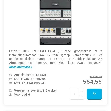
Eaton1900005 I-93G14FT-HS-64 , 1-fase groepenkast. 9 x
installatieautomaat 16A, 1x fornuisgroep, karakteristiek B. 2x
aardlekschakelaar 30mA. 1x beltrafo. 1x hoofdschakelaar 2P.
Afmetingen hxb: 330x220 mm. Kleur kast: zwart, RAL9005.
Meer informatie »
Artikelnummer:
543421
2.062,77
SKU:
I-93G14FT-HS-64
564,55
EAN:
8711426850392
Verwachte levertijd: 1-2 weken
Voorraad:
0