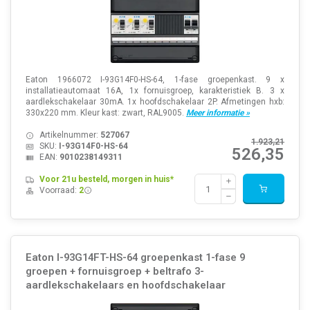
Eaton 1966072 I-93G14F0-HS-64, 1-fase groepenkast. 9 x
installatieautomaat 16A, 1x fornuisgroep, karakteristiek B. 3 x
aardlekschakelaar 30mA. 1x hoofdschakelaar 2P. Afmetingen hxb:
330x220 mm. Kleur kast: zwart, RAL9005.
Meer informatie »
Artikelnummer:
527067
1.923,21
SKU:
I-93G14F0-HS-64
526,35
EAN:
9010238149311
Voor 21u besteld, morgen in huis*
Voorraad:
2
Eaton I-93G14FT-HS-64 groepenkast 1-fase 9
groepen + fornuisgroep + beltrafo 3-
aardlekschakelaars en hoofdschakelaar