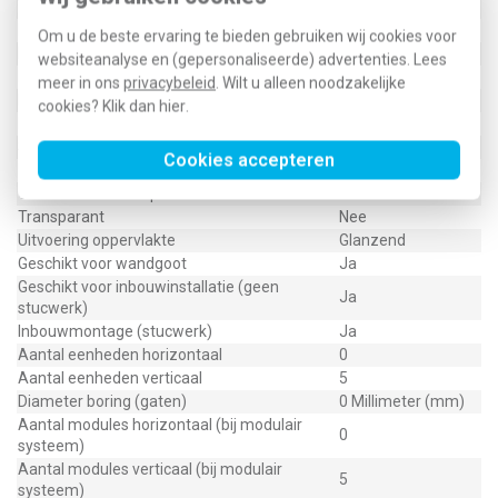
Tekstveld/beschrijvingsvlak
Ja
Materiaalkwaliteit
Thermoplast
Om u de beste ervaring te bieden gebruiken wij cookies voor
Materiaal
Kunststof
websiteanalyse en (gepersonaliseerde) advertenties. Lees
Bevestigingswijze
Klembevestiging
meer in ons
privacybeleid
. Wilt u alleen noodzakelijke
Montagerichting
Verticaal
cookies? Klik dan
hier
.
RAL-nummer (vergelijkbaar)
9005
Slagvastheid
IK05
Cookies accepteren
Beschermingsgraad (IP)
IP20
Geschikt voor vloerpot
Ja
Transparant
Nee
Uitvoering oppervlakte
Glanzend
Geschikt voor wandgoot
Ja
Geschikt voor inbouwinstallatie (geen
Ja
stucwerk)
Inbouwmontage (stucwerk)
Ja
Aantal eenheden horizontaal
0
Aantal eenheden verticaal
5
Diameter boring (gaten)
0 Millimeter (mm)
Aantal modules horizontaal (bij modulair
0
systeem)
Aantal modules verticaal (bij modulair
5
systeem)