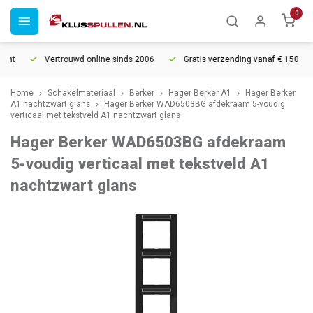
0
ht
Vertrouwd online sinds 2006
Gratis verzending vanaf € 150
Home
Schakelmateriaal
Berker
Hager Berker A1
Hager Berker
A1 nachtzwart glans
Hager Berker WAD6503BG afdekraam 5-voudig
verticaal met tekstveld A1 nachtzwart glans
Hager Berker WAD6503BG afdekraam
5-voudig verticaal met tekstveld A1
nachtzwart glans