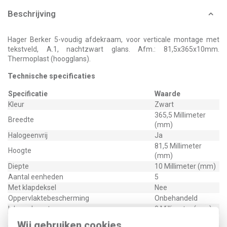
Beschrijving
Hager Berker 5-voudig afdekraam, voor verticale montage met
tekstveld, A.1, nachtzwart glans. Afm.: 81,5x365x10mm.
Thermoplast (hoogglans).
Technische specificaties
Specificatie
Waarde
Kleur
Zwart
365,5 Millimeter
Breedte
(mm)
Halogeenvrij
Ja
81,5 Millimeter
Hoogte
(mm)
Diepte
10 Millimeter (mm)
Aantal eenheden
5
Met klapdeksel
Nee
Oppervlaktebescherming
Onbehandeld
Inbouwhoogte
0 Millimeter (mm)
Inbouwbreedte
0 Millimeter (mm)
Wij gebruiken cookies