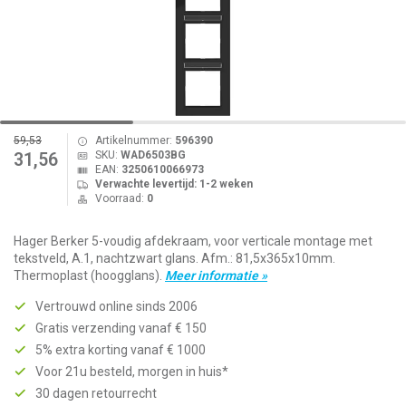
59,53
Artikelnummer:
596390
SKU:
WAD6503BG
31,56
EAN:
3250610066973
Verwachte levertijd: 1-2 weken
Voorraad:
0
Hager Berker 5-voudig afdekraam, voor verticale montage met
tekstveld, A.1, nachtzwart glans. Afm.: 81,5x365x10mm.
Thermoplast (hoogglans).
Meer informatie »
Vertrouwd online sinds 2006
Gratis verzending vanaf € 150
5% extra korting vanaf € 1000
Voor 21u besteld, morgen in huis*
30 dagen retourrecht