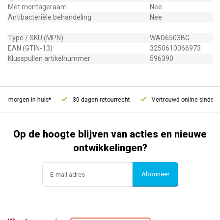
Met montageraam
Nee
Antibacteriële behandeling
Nee
Type / SKU (MPN)
WAD6503BG
EAN (GTIN-13)
3250610066973
Klusspullen artikelnummer
596390
, morgen in huis*
30 dagen retourrecht
Vertrouwd online sinds 20
Op de hoogte blijven van acties en nieuwe
ontwikkelingen?
Abonneer