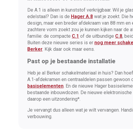
De A.1 is alleen in kunststof verkrijgbaar. Wil je gl
edelstaal? Dan is de
Hager A.8
wat je zoekt. Die 
design, maar een breder afdekraam van 88 mm en ec
zachtere vorm zoekt zou je kunnen kijken naar de 
familie: de compacte
C.1
of de uitbundige
C.8
, be
Buiten deze nieuwe series is er
nog meer schake
Berker
. Kijk daar ook maar eens.
Past op je bestaande installatie
Heb je al Berker schakelmateriaal in huis? Dan hoef
A.1-afdekramen en centraaldelen passen gewoon
basiselementen
. En de nieuwe Hager basiselem
bestaande inbouwdozen. De nieuwe elektronische
daarop een uitzondering*.
Je vervangt dus alleen wat je wilt vervangen. Handi
verbouwing.