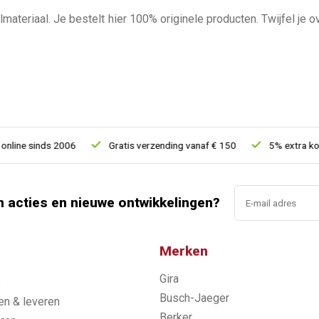
materiaal. Je bestelt hier 100% originele producten. Twijfel je 
inds 2006
Gratis verzending vanaf € 150
5% extra korting va
n acties en nieuwe ontwikkelingen?
Merken
Gira
s
Busch-Jaeger
n & leveren
Berker