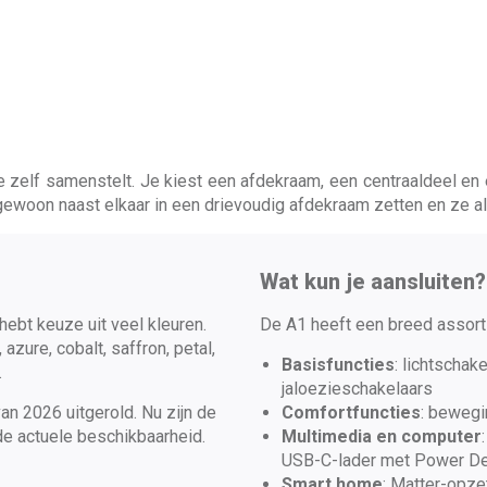
 zelf samenstelt. Je kiest een afdekraam, een centraaldeel en
ewoon naast elkaar in een drievoudig afdekraam zetten en ze al
Wat kun je aansluiten?
hebt keuze uit veel kleuren.
De A1 heeft een breed assor
azure, cobalt, saffron, petal,
Basisfuncties
: lichtschak
.
jaloezieschakelaars
n 2026 uitgerold. Nu zijn de
Comfortfuncties
: bewegi
de actuele beschikbaarheid.
Multimedia en computer
USB-C-lader met Power De
Smart home
: Matter-opze