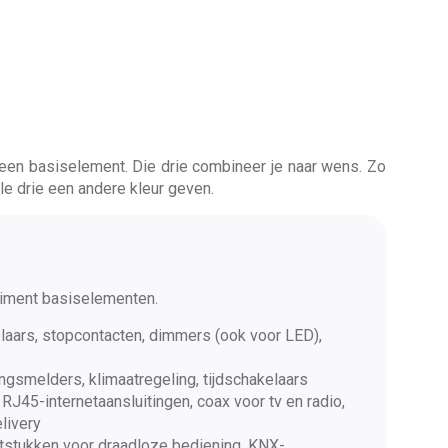
 een basiselement. Die drie combineer je naar wens. Zo
le drie een andere kleur geven.
timent basiselementen.
elaars, stopcontacten, dimmers (ook voor LED),
ngsmelders, klimaatregeling, tijdschakelaars
: RJ45-internetaansluitingen, coax voor tv en radio,
livery
tstukken voor draadloze bediening, KNX-