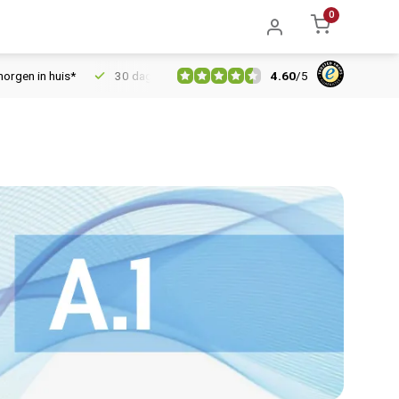
0
4.60
/
5
uis*
30 dagen retourrecht
Vertrouwd online sinds 2006