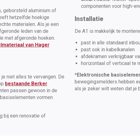
componenten voor high-en
as, geborsteld aluminium of
heeft hetzelfde hoekige
Installatie
hte materialen. Als je een
afgeronde leden van de
De A1 is makkelijk te monter
ide met afgeronde hoeken.
past in alle standaard inb
lmateriaal van Hager
past ook in kabelkanalen
afdekramen verkrijgbaar v
horizontaal of verticaal te
*Elektronische basiseleme
 je niet alles te vervangen. De
bewegingsmelders hebben een
 op
bestaande Berker
als je zeker wilt weten dat je 
enten passen gewoon in de
 basiselementen vormen
g bij een renovatie of