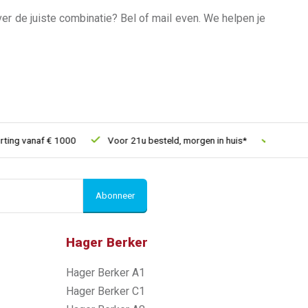
over de juiste combinatie? Bel of mail even. We helpen je
naf € 1000
Voor 21u besteld, morgen in huis*
30 dagen retou
Abonneer
Hager Berker
Hager Berker A1
Hager Berker C1