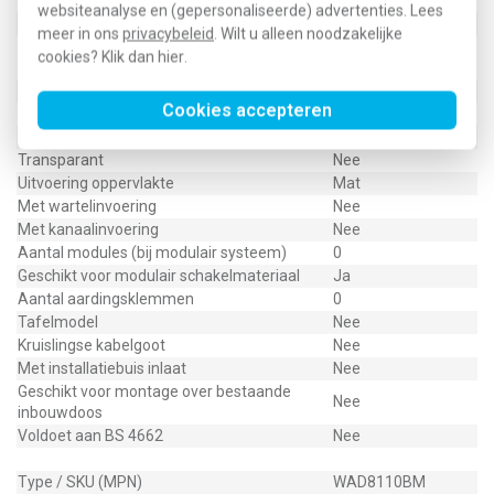
Aantal invoeren
0
websiteanalyse en (gepersonaliseerde) advertenties. Lees
Met afdekraam
Ja
meer in ons
privacybeleid
. Wilt u alleen noodzakelijke
Horizontaal en
Montagerichting
cookies? Klik dan
hier
.
verticaal
RAL-nummer (vergelijkbaar)
9005
Cookies accepteren
Beschermingsgraad (IP)
IP20
Achterinvoer
Nee
Transparant
Nee
Uitvoering oppervlakte
Mat
Met wartelinvoering
Nee
Met kanaalinvoering
Nee
Aantal modules (bij modulair systeem)
0
Geschikt voor modulair schakelmateriaal
Ja
Aantal aardingsklemmen
0
Tafelmodel
Nee
Kruislingse kabelgoot
Nee
Met installatiebuis inlaat
Nee
Geschikt voor montage over bestaande
Nee
inbouwdoos
Voldoet aan BS 4662
Nee
Type / SKU (MPN)
WAD8110BM