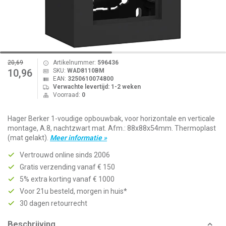
20,69
Artikelnummer:
596436
SKU:
WAD8110BM
10,96
EAN:
3250610074800
Verwachte levertijd: 1-2 weken
Voorraad:
0
Hager Berker 1-voudige opbouwbak, voor horizontale en verticale
montage, A.8, nachtzwart mat. Afm.: 88x88x54mm. Thermoplast
(mat gelakt).
Meer informatie »
Vertrouwd online sinds 2006
Gratis verzending vanaf € 150
5% extra korting vanaf € 1000
Voor 21u besteld, morgen in huis*
30 dagen retourrecht
Beschrijving