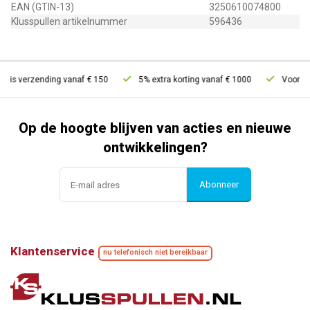
EAN (GTIN-13)
3250610074800
Klusspullen artikelnummer
596436
tis verzending vanaf € 150
5% extra korting vanaf € 1000
Voor 21u
Op de hoogte blijven van acties en nieuwe
ontwikkelingen?
Abonneer
Klantenservice
nu telefonisch niet bereikbaar