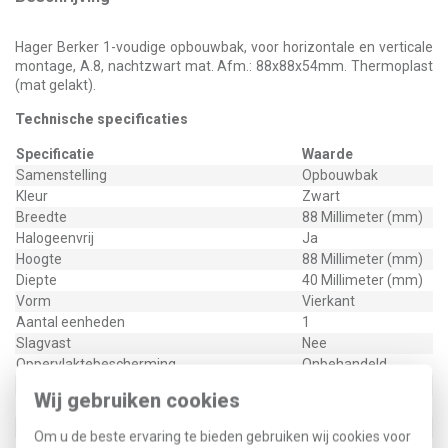
Hager Berker 1-voudige opbouwbak, voor horizontale en verticale
montage, A.8, nachtzwart mat. Afm.: 88x88x54mm. Thermoplast
(mat gelakt).
Technische specificaties
Specificatie
Waarde
Samenstelling
Opbouwbak
Kleur
Zwart
Breedte
88 Millimeter (mm)
Halogeenvrij
Ja
Hoogte
88 Millimeter (mm)
Diepte
40 Millimeter (mm)
Vorm
Vierkant
Aantal eenheden
1
Slagvast
Nee
Oppervlaktebescherming
Onbehandeld
Met kabelinvoer
Ja
Wij gebruiken cookies
Materiaalkwaliteit
Thermoplast
Materiaal
Kunststof
Om u de beste ervaring te bieden gebruiken wij cookies voor