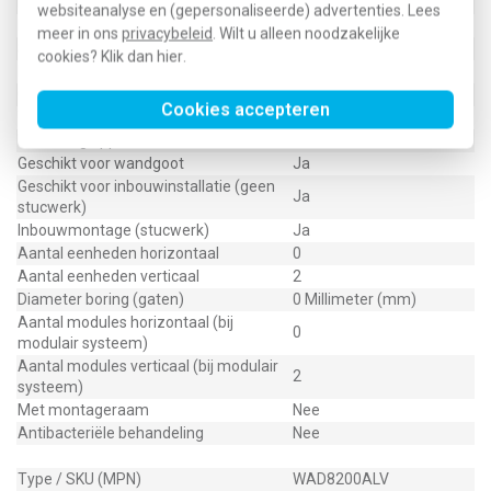
Montagerichting
Verticaal
websiteanalyse en (gepersonaliseerde) advertenties. Lees
RAL-nummer (vergelijkbaar)
9007
meer in ons
privacybeleid
. Wilt u alleen noodzakelijke
Slagvastheid
IK05
cookies? Klik dan
hier
.
Beschermingsgraad (IP)
IP20
Geschikt voor vloerpot
Nee
Cookies accepteren
Transparant
Nee
Uitvoering oppervlakte
Mat
Geschikt voor wandgoot
Ja
Geschikt voor inbouwinstallatie (geen
Ja
stucwerk)
Inbouwmontage (stucwerk)
Ja
Aantal eenheden horizontaal
0
Aantal eenheden verticaal
2
Diameter boring (gaten)
0 Millimeter (mm)
Aantal modules horizontaal (bij
0
modulair systeem)
Aantal modules verticaal (bij modulair
2
systeem)
Met montageraam
Nee
Antibacteriële behandeling
Nee
Type / SKU (MPN)
WAD8200ALV