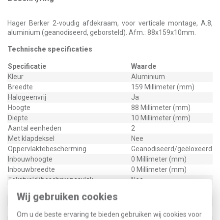
Hager Berker 2-voudig afdekraam, voor verticale montage, A.8,
aluminium (geanodiseerd, geborsteld). Afm.: 88x159x10mm.
Technische specificaties
Specificatie
Waarde
Kleur
Aluminium
Breedte
159 Millimeter (mm)
Halogeenvrij
Ja
Hoogte
88 Millimeter (mm)
Diepte
10 Millimeter (mm)
Aantal eenheden
2
Met klapdeksel
Nee
Oppervlaktebescherming
Geanodiseerd/geëloxeerd
Inbouwhoogte
0 Millimeter (mm)
Inbouwbreedte
0 Millimeter (mm)
Tekstveld/beschrijvingsvlak
Nee
Materiaalkwaliteit
Aluminium
Wij gebruiken cookies
Materiaal
Metaal
Bevestigingswijze
Klembevestiging
Om u de beste ervaring te bieden gebruiken wij cookies voor