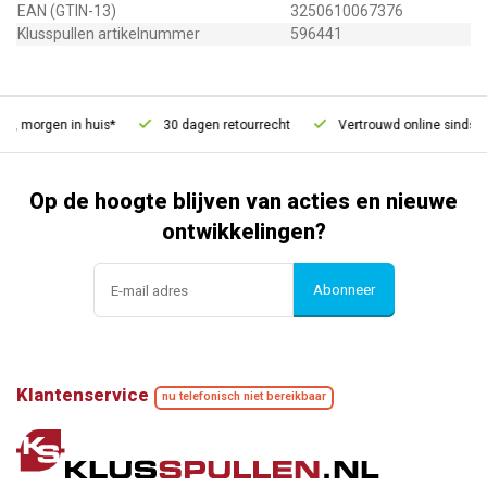
EAN (GTIN-13)
3250610067376
Klusspullen artikelnummer
596441
d, morgen in huis*
30 dagen retourrecht
Vertrouwd online sinds 2
Op de hoogte blijven van acties en nieuwe
ontwikkelingen?
Abonneer
Klantenservice
nu telefonisch niet bereikbaar