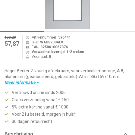
109,20
Artikelnummer:
596441
SKU:
WAD8200ALV
57,87
EAN:
3250610067376
Verwachte levertijd: 1-2 weken
Voorraad:
0
Hager Berker 2-voudig afdekraam, voor verticale montage, A.8,
aluminium (geanodiseerd, geborsteld). Afm.: 88x159x10mm.
Meer informatie »
Vertrouwd online sinds 2006
Gratis verzending vanaf € 150
5% extra korting vanaf € 1000
Voor 21u besteld, morgen in huis*
30 dagen retourrecht
Beschrijving