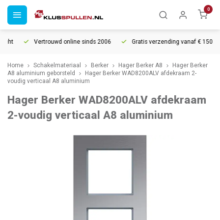
0
cht
Vertrouwd online sinds 2006
Gratis verzending vanaf € 150
Home
Schakelmateriaal
Berker
Hager Berker A8
Hager Berker
A8 aluminium geborsteld
Hager Berker WAD8200ALV afdekraam 2-
voudig verticaal A8 aluminium
Hager Berker WAD8200ALV afdekraam
2-voudig verticaal A8 aluminium