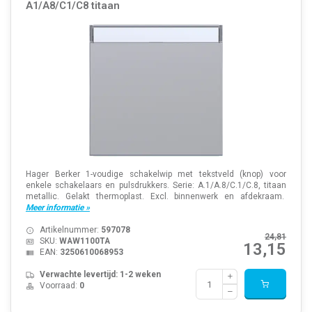
A1/A8/C1/C8 titaan
Hager Berker 1-voudige schakelwip met tekstveld (knop) voor
enkele schakelaars en pulsdrukkers. Serie: A.1/A.8/C.1/C.8, titaan
metallic. Gelakt thermoplast. Excl. binnenwerk en afdekraam.
Meer informatie »
Artikelnummer:
597078
24,81
SKU:
WAW1100TA
13,15
EAN:
3250610068953
Verwachte levertijd: 1-2 weken
Voorraad:
0