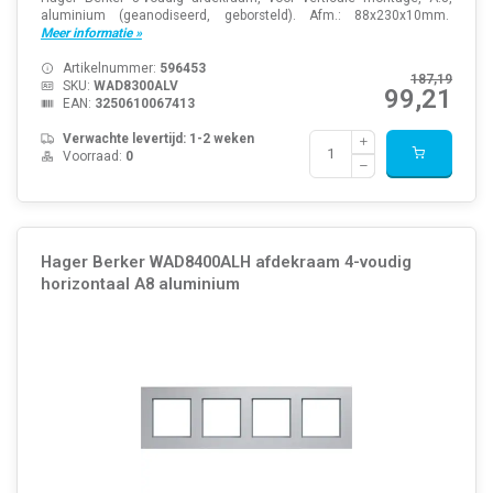
aluminium (geanodiseerd, geborsteld). Afm.: 88x230x10mm.
Meer informatie »
Artikelnummer:
596453
187,19
SKU:
WAD8300ALV
99,21
EAN:
3250610067413
Verwachte levertijd: 1-2 weken
Voorraad:
0
Hager Berker WAD8400ALH afdekraam 4-voudig
horizontaal A8 aluminium