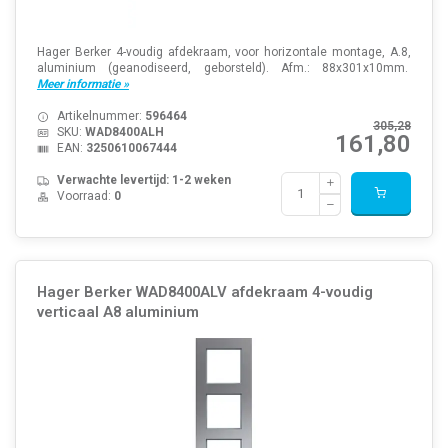
Hager Berker 4-voudig afdekraam, voor horizontale montage, A.8,
aluminium (geanodiseerd, geborsteld). Afm.: 88x301x10mm.
Meer informatie »
Artikelnummer:
596464
305,28
SKU:
WAD8400ALH
161,80
EAN:
3250610067444
Verwachte levertijd: 1-2 weken
Voorraad:
0
Hager Berker WAD8400ALV afdekraam 4-voudig
verticaal A8 aluminium