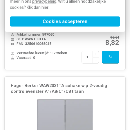
meer in ons
privacybeleid
. Wilt u alleen noodzakelijke
cookies? Klik dan
hier
.
Hager Berker 1-voudige schakelwip (knop) met controlevenster voor
enkele schakelaars en pulsdrukkers met verlichting. Serie:
A.1/A.8/C.1/C.8, titaan metallic. Gelakt thermoplast. Excl.
Cookies accepteren
binnenwerk en afdekraam.
Meer informatie »
Artikelnummer:
597060
16,64
SKU:
WAW1031TA
8,82
EAN:
3250610068045
Verwachte levertijd: 1-2 weken
Voorraad:
0
Hager Berker WAW2031TA schakelwip 2-voudig
controlevenster A1/A8/C1/C8 titaan