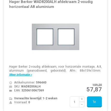
Hager Berker WAD8200ALH afdekraam 2-voudig
horizontaal A8 aluminium
Hager Berker 2-voudig afdekraam, voor horizontale montage, A.8,
aluminium (geanodiseerd, geborsteld). Afm.: 88x159x10mm.
Meer informatie »
Artikelnummer:
596440
109,20
SKU:
WAD8200ALH
57,87
EAN:
3250610067369
Verwachte levertijd: 1-2 weken
Voorraad:
0