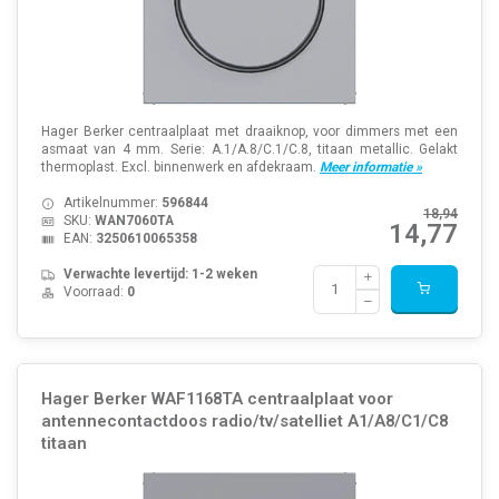
Hager Berker centraalplaat met draaiknop, voor dimmers met een
asmaat van 4 mm. Serie: A.1/A.8/C.1/C.8, titaan metallic. Gelakt
thermoplast. Excl. binnenwerk en afdekraam.
Meer informatie »
Artikelnummer:
596844
18,94
SKU:
WAN7060TA
14,77
EAN:
3250610065358
Verwachte levertijd: 1-2 weken
Voorraad:
0
Hager Berker WAF1168TA centraalplaat voor
antennecontactdoos radio/tv/satelliet A1/A8/C1/C8
titaan