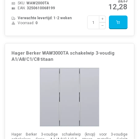
23,17
SKU:
WAW2000TA
12,28
EAN:
3250610068199
Verwachte levertijd: 1-2 weken
Voorraad:
0
Hager Berker WAW3000TA schakelwip 3-voudig
A1/A8/C1/C8 titaan
Hager Berker 3-voudige schakelwip (knop) voor 3-voudige