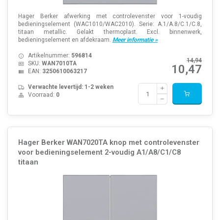
Hager Berker afwerking met controlevenster voor 1-voudig
bedieningselement (WAC1010/WAC2010). Serie: A.1/A.8/C.1/C.8,
titaan metallic. Gelakt thermoplast. Excl. binnenwerk,
bedieningselement en afdekraam.
Meer informatie »
Artikelnummer:
596814
14,94
SKU:
WAN7010TA
10,47
EAN:
3250610063217
Verwachte levertijd: 1-2 weken
Voorraad:
0
Hager Berker WAN7020TA knop met controlevenster
voor bedieningselement 2-voudig A1/A8/C1/C8
titaan