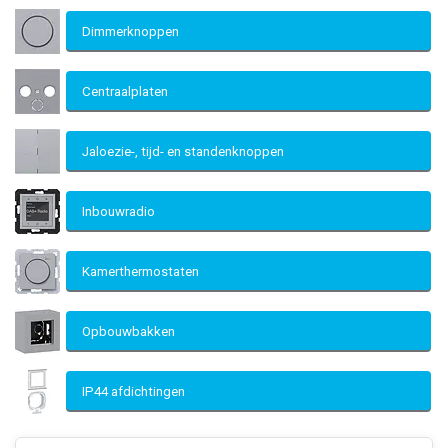
Dimmerknoppen
Centraalplaten
Jaloezie-, tijd- en standenknoppen
Inbouwradio
Kamerthermostaten
Opbouwbakken
IP44 afdichtingen