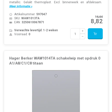
metallic. Gelakt thermoplast. Excl. binnenwerk en afdekraam.
Meer informatie »
Artikelnummer:
597047
16,64
SKU:
WAW1013TA
8,82
EAN:
3250610067871
Verwachte levertijd: 1-2 weken
Voorraad:
0
Hager Berker WAW1014TA schakelwip met opdruk 0
A1/A8/C1/C8 titaan