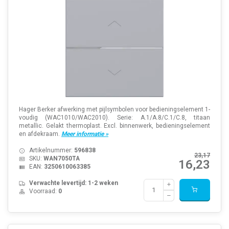
Hager Berker afwerking met pijlsymbolen voor bedieningselement 1-
voudig (WAC1010/WAC2010). Serie: A.1/A.8/C.1/C.8, titaan
metallic. Gelakt thermoplast. Excl. binnenwerk, bedieningselement
en afdekraam.
Meer informatie »
Artikelnummer:
596838
23,17
SKU:
WAN7050TA
16,23
EAN:
3250610063385
Verwachte levertijd: 1-2 weken
Voorraad:
0