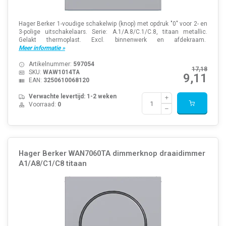
Hager Berker 1-voudige schakelwip (knop) met opdruk "0" voor 2- en
3-polige uitschakelaars. Serie: A.1/A.8/C.1/C.8, titaan metallic.
Gelakt thermoplast. Excl. binnenwerk en afdekraam.
Meer informatie »
Artikelnummer:
597054
17,18
SKU:
WAW1014TA
9,11
EAN:
3250610068120
Verwachte levertijd: 1-2 weken
Voorraad:
0
Hager Berker WAN7060TA dimmerknop draaidimmer
A1/A8/C1/C8 titaan