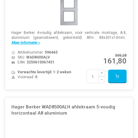
Hager Berker 4-voudig afdekraam, voor verticale montage, A.8,
aluminium (geanodiseerd, geborsteld). Afm.: 88x301x10mm.
Meer informatie »
Artikelnummer:
596465
305,28
SKU:
WAD8400ALV
161,80
EAN:
3250610067451
Verwachte levertijd: 1-2 weken
Voorraad:
0
Hager Berker WAD8500ALH afdekraam 5-voudig
horizontaal A8 aluminium