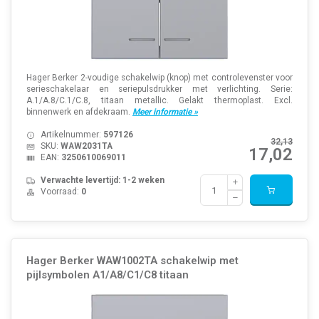
Hager Berker 2-voudige schakelwip (knop) met controlevenster voor
serieschakelaar en seriepulsdrukker met verlichting. Serie:
A.1/A.8/C.1/C.8, titaan metallic. Gelakt thermoplast. Excl.
binnenwerk en afdekraam.
Meer informatie »
Artikelnummer:
597126
32,13
SKU:
WAW2031TA
17,02
EAN:
3250610069011
Verwachte levertijd: 1-2 weken
Voorraad:
0
Hager Berker WAW1002TA schakelwip met
pijlsymbolen A1/A8/C1/C8 titaan