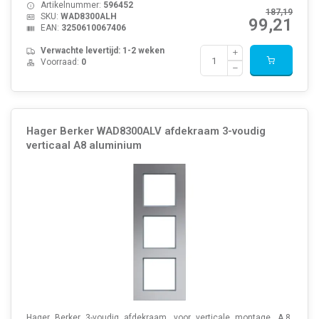
Artikelnummer:
596452
187,19
SKU:
WAD8300ALH
99,21
EAN:
3250610067406
Verwachte levertijd: 1-2 weken
Voorraad:
0
Hager Berker WAD8300ALV afdekraam 3-voudig
verticaal A8 aluminium
Hager Berker 3-voudig afdekraam, voor verticale montage, A.8,