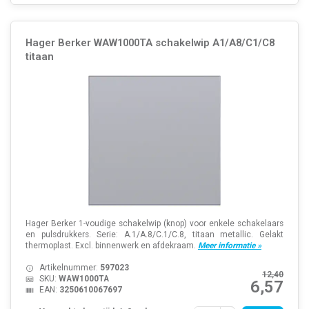
Hager Berker WAW1000TA schakelwip A1/A8/C1/C8
titaan
Hager Berker 1-voudige schakelwip (knop) voor enkele schakelaars
en pulsdrukkers. Serie: A.1/A.8/C.1/C.8, titaan metallic. Gelakt
thermoplast. Excl. binnenwerk en afdekraam.
Meer informatie »
Artikelnummer:
597023
12,40
SKU:
WAW1000TA
6,57
EAN:
3250610067697