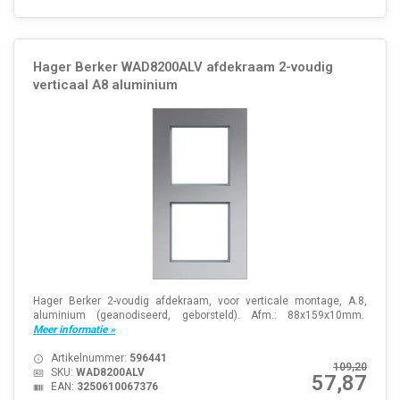
Hager Berker WAD8200ALV afdekraam 2-voudig
verticaal A8 aluminium
Hager Berker 2-voudig afdekraam, voor verticale montage, A.8,
aluminium (geanodiseerd, geborsteld). Afm.: 88x159x10mm.
Meer informatie »
Artikelnummer:
596441
109,20
SKU:
WAD8200ALV
57,87
EAN:
3250610067376