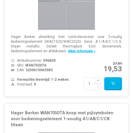
Hager Berker afwerking met controlevenster voor 2-voudig
bedieningselement (WAC1020/WAC2020). Serie: A.1/A.8/C.1/C.8,
titaan metallic. Gelakt thermoplast. Excl. binnenwerk,
bedieningselement en afdekraam.
Meer informatie »
Artikelnummer:
596820
27,89
SKU:
WAN7020TA
19,53
EAN:
3250610063583
Verwachte levertijd: 1-2 weken
Voorraad:
0
Hager Berker WAN7050TA knop met pijlsymbolen
voor bedieningselement 1-voudig A1/A8/C1/C8
titaan