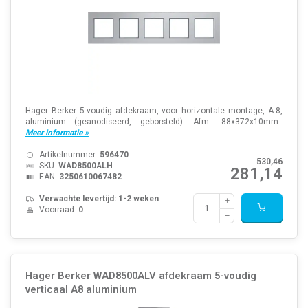
Hager Berker 5-voudig afdekraam, voor horizontale montage, A.8,
aluminium (geanodiseerd, geborsteld). Afm.: 88x372x10mm.
Meer informatie »
Artikelnummer:
596470
530,46
SKU:
WAD8500ALH
281,14
EAN:
3250610067482
Verwachte levertijd: 1-2 weken
Voorraad:
0
Hager Berker WAD8500ALV afdekraam 5-voudig
verticaal A8 aluminium