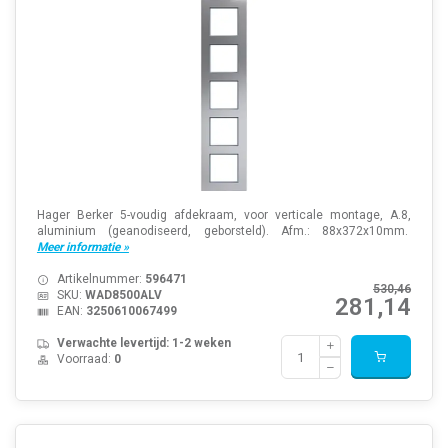
Hager Berker 5-voudig afdekraam, voor verticale montage, A.8,
aluminium (geanodiseerd, geborsteld). Afm.: 88x372x10mm.
Meer informatie »
Artikelnummer:
596471
530,46
SKU:
WAD8500ALV
281,14
EAN:
3250610067499
Verwachte levertijd: 1-2 weken
Voorraad:
0