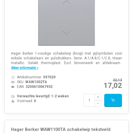
Hager Berker 1-voudige schakelwip (knop) met pijlsymbolen voor
enkele schakelaars en pulsdrukkers. Serie: A.1/A.8/C.1/C.8, titaan
metallic. Gelakt thermoplast. Excl. binnenwerk en afdekraam.
Meer informatie »
Artikelnummer:
597029
32,13
SKU:
WAW1002TA
17,02
EAN:
3250610067932
Verwachte levertijd: 1-2 weken
Voorraad:
0
Hager Berker WAW1100TA schakelwip tekstveld