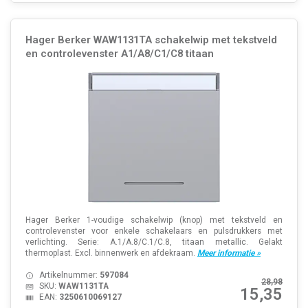
Hager Berker WAW1131TA schakelwip met tekstveld
en controlevenster A1/A8/C1/C8 titaan
Hager Berker 1-voudige schakelwip (knop) met tekstveld en
controlevenster voor enkele schakelaars en pulsdrukkers met
verlichting. Serie: A.1/A.8/C.1/C.8, titaan metallic. Gelakt
thermoplast. Excl. binnenwerk en afdekraam.
Meer informatie »
Artikelnummer:
597084
28,98
SKU:
WAW1131TA
15,35
EAN:
3250610069127