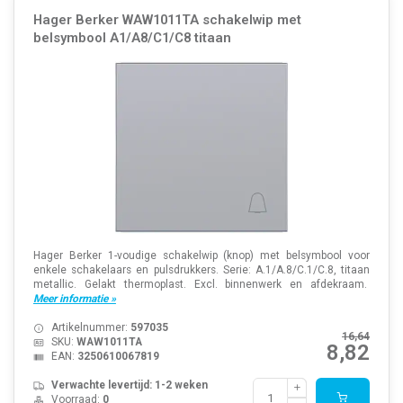
Hager Berker WAW1011TA schakelwip met
belsymbool A1/A8/C1/C8 titaan
Hager Berker 1-voudige schakelwip (knop) met belsymbool voor
enkele schakelaars en pulsdrukkers. Serie: A.1/A.8/C.1/C.8, titaan
metallic. Gelakt thermoplast. Excl. binnenwerk en afdekraam.
Meer informatie »
Artikelnummer:
597035
16,64
SKU:
WAW1011TA
8,82
EAN:
3250610067819
Verwachte levertijd: 1-2 weken
Voorraad:
0