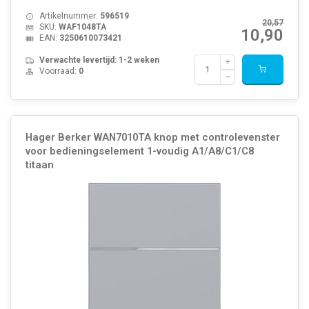
Artikelnummer:
596519
20,57
SKU:
WAF1048TA
10,90
EAN:
3250610073421
Verwachte levertijd: 1-2 weken
Voorraad:
0
Hager Berker WAN7010TA knop met controlevenster
voor bedieningselement 1-voudig A1/A8/C1/C8
titaan