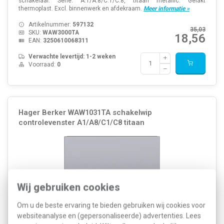
schakelaar. Serie: A.1/A.8/C.1/C.8, titaan metallic. Gelakt
thermoplast. Excl. binnenwerk en afdekraam.
Meer informatie »
Artikelnummer:
597132
35,03
SKU:
WAW3000TA
18,56
EAN:
3250610068311
Verwachte levertijd: 1-2 weken
Voorraad:
0
Hager Berker WAW1031TA schakelwip
controlevenster A1/A8/C1/C8 titaan
Wij gebruiken cookies
Om u de beste ervaring te bieden gebruiken wij cookies voor
websiteanalyse en (gepersonaliseerde) advertenties. Lees