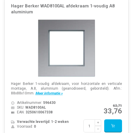
Hager Berker WAD8100AL afdekraam 1-voudig A8
aluminium
Hager Berker 1-voudig afdekraam, voor horizontale en verticale
montage, A.8, aluminium (geanodiseerd, geborsteld). Afm.:
88x88x10mm.
Meer informatie »
Artikelnummer:
596430
63,71
SKU:
WAD8100AL
33,76
EAN:
3250610067338
Verwachte levertijd: 1-2 weken
Voorraad:
0