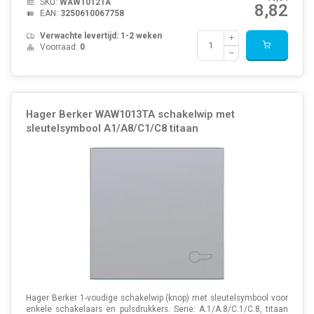
SKU:
WAW1012TA
8,82
EAN:
3250610067758
Verwachte levertijd: 1-2 weken
Voorraad:
0
Hager Berker WAW1013TA schakelwip met
sleutelsymbool A1/A8/C1/C8 titaan
Hager Berker 1-voudige schakelwip (knop) met sleutelsymbool voor
enkele schakelaars en pulsdrukkers. Serie: A.1/A.8/C.1/C.8, titaan