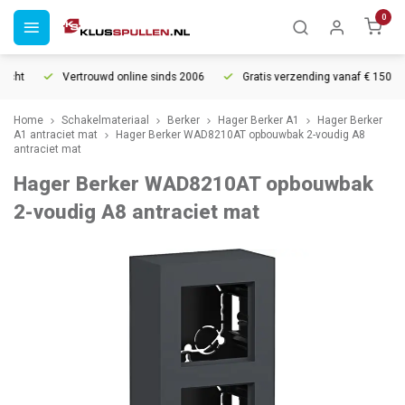
0
cht
Vertrouwd online sinds 2006
Gratis verzending vanaf € 150
Home
Schakelmateriaal
Berker
Hager Berker A1
Hager Berker
A1 antraciet mat
Hager Berker WAD8210AT opbouwbak 2-voudig A8
antraciet mat
Hager Berker WAD8210AT opbouwbak
2-voudig A8 antraciet mat