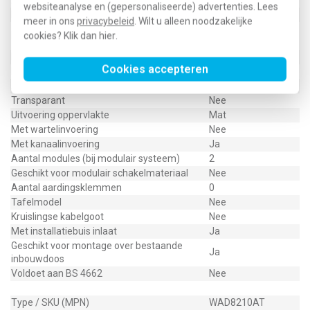
Aantal invoeren
3
websiteanalyse en (gepersonaliseerde) advertenties. Lees
Met afdekraam
Ja
meer in ons
privacybeleid
. Wilt u alleen noodzakelijke
Horizontaal en
Montagerichting
cookies? Klik dan
hier
.
verticaal
RAL-nummer (vergelijkbaar)
7021
Cookies accepteren
Beschermingsgraad (IP)
IP20
Achterinvoer
Ja
Transparant
Nee
Uitvoering oppervlakte
Mat
Met wartelinvoering
Nee
Met kanaalinvoering
Ja
Aantal modules (bij modulair systeem)
2
Geschikt voor modulair schakelmateriaal
Nee
Aantal aardingsklemmen
0
Tafelmodel
Nee
Kruislingse kabelgoot
Nee
Met installatiebuis inlaat
Ja
Geschikt voor montage over bestaande
Ja
inbouwdoos
Voldoet aan BS 4662
Nee
Type / SKU (MPN)
WAD8210AT