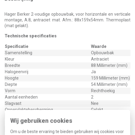
Hager Berker 2-voudige opbouwbak, voor horizontale en verticale
montage, A.8, antraciet mat. Afm.: 88x159x54mm. Thermoplast
(mat gelakt).
Technische specificaties
Specificatie
Waarde
Samenstelling
Opbouwbak
Kleur
Antraciet
Breedte
88 Millimeter (mm)
Halogeenvrij
Ja
Hoogte
159 Millimeter (mm)
Diepte
54 Millimeter (mm)
Vorm
Rechthoekig
Aantal eenheden
2
Slagvast
Nee
Oppervlaktebescherming
Gelakt
Met kabelinvoer
Ja
Wij gebruiken cookies
Materiaalkwaliteit
Thermoplast
Materiaal
Kunststof
Om u de beste ervaring te bieden gebruiken wij cookies voor