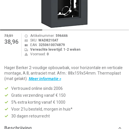
73,51
Artikelnummer:
596446
SKU:
WAD8210AT
38,96
EAN:
3250610074879
Verwachte levertijd: 1-2 weken
Voorraad:
0
Hager Berker 2-voudige opbouwbak, voor horizontale en verticale
montage, A.8, antraciet mat. Afm.: 88x159x54mm. Thermoplast
(mat gelakt).
Meer informatie »
Vertrouwd online sinds 2006
Gratis verzending vanaf € 150
5% extra korting vanaf € 1000
Voor 21u besteld, morgen in huis*
30 dagen retourrecht
Beschrijving