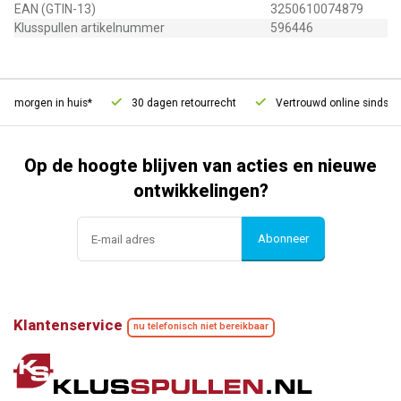
EAN (GTIN-13)
3250610074879
Klusspullen artikelnummer
596446
, morgen in huis*
30 dagen retourrecht
Vertrouwd online sinds 20
Op de hoogte blijven van acties en nieuwe
ontwikkelingen?
Abonneer
Klantenservice
nu telefonisch niet bereikbaar