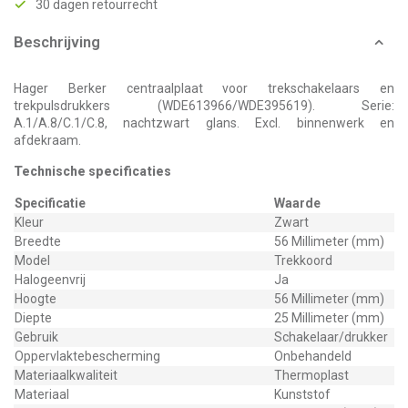
30 dagen retourrecht
Beschrijving
Hager Berker centraalplaat voor trekschakelaars en
trekpulsdrukkers (WDE613966/WDE395619). Serie:
A.1/A.8/C.1/C.8, nachtzwart glans. Excl. binnenwerk en
afdekraam.
Technische specificaties
Specificatie
Waarde
Kleur
Zwart
Breedte
56 Millimeter (mm)
Model
Trekkoord
Halogeenvrij
Ja
Hoogte
56 Millimeter (mm)
Diepte
25 Millimeter (mm)
Gebruik
Schakelaar/drukker
Oppervlaktebescherming
Onbehandeld
Materiaalkwaliteit
Thermoplast
Materiaal
Kunststof