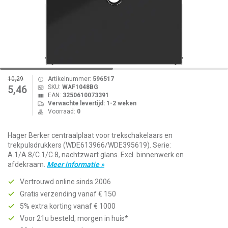
10,29
Artikelnummer:
596517
SKU:
WAF1048BG
5,46
EAN:
3250610073391
Verwachte levertijd: 1-2 weken
Voorraad:
0
Hager Berker centraalplaat voor trekschakelaars en
trekpulsdrukkers (WDE613966/WDE395619). Serie:
A.1/A.8/C.1/C.8, nachtzwart glans. Excl. binnenwerk en
afdekraam.
Meer informatie »
Vertrouwd online sinds 2006
Gratis verzending vanaf € 150
5% extra korting vanaf € 1000
Voor 21u besteld, morgen in huis*