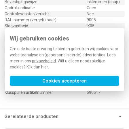
Bevestigingswijze
Inklemmen (snap)
Opdruk/indicatie
Geen
Controlevenster/verlicht
Nee
RAL-nummer (vergelijkbaar)
9005
Slagvastheid
IK05
Met indicatieveld
Nee
Wij gebruiken cookies
Met verwisselbare lens/symbool
Nee
Uitvoering oppervlakte
Glanzend
Om u de beste ervaring te bieden gebruiken wij cookies voor
Geschikt voor beschermingsgraad (IP)
IP20
websiteanalyse en (gepersonaliseerde) advertenties. Lees
Geschikt voor bussysteem-toetsaansluiting
Nee
meer in ons
privacybeleid
. Wilt u alleen noodzakelijke
Aftastsymbool / barrièrevrij
Nee
cookies? Klik dan
hier
.
Antibacteriële behandeling
Nee
Type / SKU (MPN)
Cookies accepteren
WAF1048BG
EAN (GTIN-13)
3250610073391
Klusspullen artikelnummer
596517
Gerelateerde producten