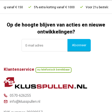
ing vanaf € 150
5% extra korting vanaf € 1000
Voor 21u besteld, mo
Op de hoogte blijven van acties en nieuwe
ontwikkelingen?
Abonneer
Klantenservice
nu telefonisch bereikbaar
0570-626255
info@klusspullen.nl