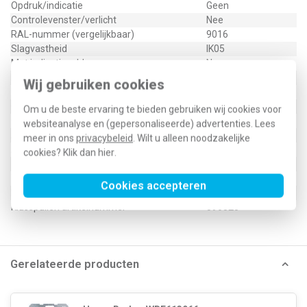
Opdruk/indicatie
Geen
Controlevenster/verlicht
Nee
RAL-nummer (vergelijkbaar)
9016
Slagvastheid
IK05
Met indicatieveld
Nee
Met verwisselbare lens/symbool
Nee
Wij gebruiken cookies
Uitvoering oppervlakte
Glanzend
Geschikt voor beschermingsgraad (IP)
IP20
Om u de beste ervaring te bieden gebruiken wij cookies voor
Geschikt voor bussysteem-toetsaansluiting
Nee
websiteanalyse en (gepersonaliseerde) advertenties. Lees
Aftastsymbool / barrièrevrij
Nee
meer in ons
privacybeleid
. Wilt u alleen noodzakelijke
Antibacteriële behandeling
Nee
cookies? Klik dan
hier
.
Type / SKU (MPN)
WAF1048WG
Cookies accepteren
EAN (GTIN-13)
3250610073377
Klusspullen artikelnummer
596520
Gerelateerde producten