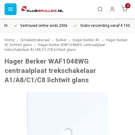
0
ht
Vertrouwd online sinds 2006
Gratis verzending vanaf € 150
Home
Schakelmateriaal
Berker
Hager Berker A1
Hager Berker
A1 lichtwit glans
Hager Berker WAF1048WG centraalplaat
trekschakelaar A1/A8/C1/C8 lichtwit glans
Hager Berker WAF1048WG
centraalplaat trekschakelaar
A1/A8/C1/C8 lichtwit glans