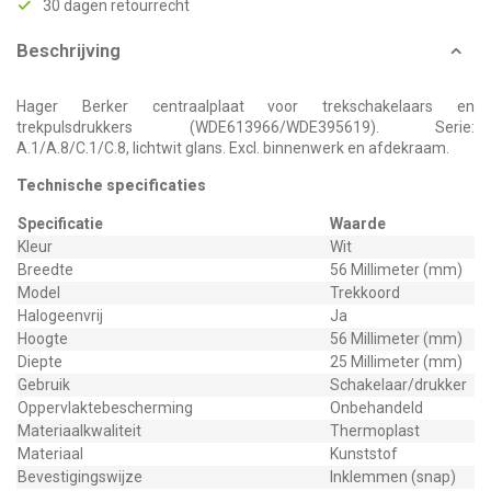
30 dagen retourrecht
Beschrijving
Hager Berker centraalplaat voor trekschakelaars en
trekpulsdrukkers (WDE613966/WDE395619). Serie:
A.1/A.8/C.1/C.8, lichtwit glans. Excl. binnenwerk en afdekraam.
Technische specificaties
Specificatie
Waarde
Kleur
Wit
Breedte
56 Millimeter (mm)
Model
Trekkoord
Halogeenvrij
Ja
Hoogte
56 Millimeter (mm)
Diepte
25 Millimeter (mm)
Gebruik
Schakelaar/drukker
Oppervlaktebescherming
Onbehandeld
Materiaalkwaliteit
Thermoplast
Materiaal
Kunststof
Bevestigingswijze
Inklemmen (snap)