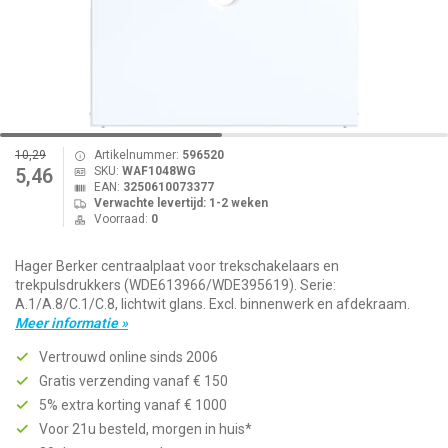
10,29
Artikelnummer:
596520
SKU:
WAF1048WG
5,46
EAN:
3250610073377
Verwachte levertijd: 1-2 weken
Voorraad:
0
Hager Berker centraalplaat voor trekschakelaars en
trekpulsdrukkers (WDE613966/WDE395619). Serie:
A.1/A.8/C.1/C.8, lichtwit glans. Excl. binnenwerk en afdekraam.
Meer informatie »
Vertrouwd online sinds 2006
Gratis verzending vanaf € 150
5% extra korting vanaf € 1000
Voor 21u besteld, morgen in huis*