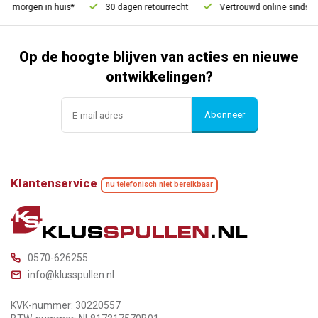
, morgen in huis*
30 dagen retourrecht
Vertrouwd online sinds 20
Op de hoogte blijven van acties en nieuwe
ontwikkelingen?
Abonneer
Klantenservice
nu telefonisch niet bereikbaar
0570-626255
info@klusspullen.nl
KVK-nummer: 30220557