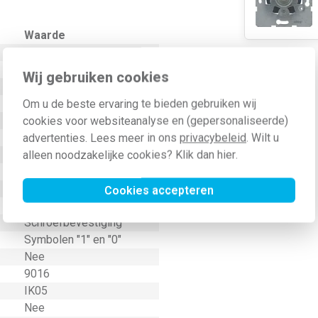
Waarde
Wit
56 Millimeter (mm)
Wij gebruiken cookies
Draaiknop
Ja
Om u de beste ervaring te bieden gebruiken wij
56 Millimeter (mm)
cookies voor websiteanalyse en (gepersonaliseerde)
21 Millimeter (mm)
advertenties. Lees meer in ons
privacybeleid
. Wilt u
Schakelaar/drukker
alleen noodzakelijke cookies? Klik dan
hier
.
Onbehandeld
Thermoplast
Cookies accepteren
Kunststof
Schroefbevestiging
Symbolen "1" en "0"
Nee
9016
IK05
Nee