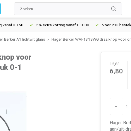
af € 150
5% extra korting vanaf € 1000
Voor 21u besteld, mor
r Berker A1 lichtwit glans
Hager Berker WAF1318WG draaiknop voor draa
knop voor
12,83
ruk 0-1
6,80
-
Hager Berk
aan/uit-dr