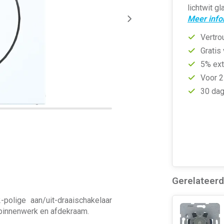
lichtwit g
Meer info
Vertro
Gratis
5% ext
Voor 2
30 dag
Gerelateer
polige aan/uit-draaischakelaar
. binnenwerk en afdekraam.