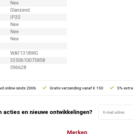
Nee
Glanzend
IP20
Nee
Nee
Nee
WAF1318WG
3250610073858
596628
nline sinds 2006
Gratis verzending vanaf € 150
5% extra kor
n acties en nieuwe ontwikkelingen?
Merken