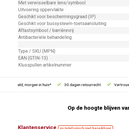
Met verwisselbare lens/symbool
Uitvoering oppervlakte
Geschikt voor beschermingsgraad (IP)
Geschikt voor bussysteem-toetsaansluiting
Aftastsymbool / barrièrevrij
Antibacteriële behandeling
Type / SKU (MPN)
EAN (GTIN-13)
Klusspullen artikelnummer
u besteld, morgen in huis*
30 dagen retourrecht
Vertrouwd o
Op de hoogte blijven va
Klantenservice
nu telefonisch niet bereikbaar