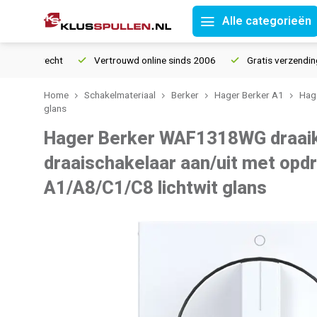
Alle categorieën
etourrecht
Vertrouwd online sinds 2006
Gratis verzending van
Home
Schakelmateriaal
Berker
Hager Berker A1
Hage
glans
Hager Berker WAF1318WG draai
draaischakelaar aan/uit met opd
A1/A8/C1/C8 lichtwit glans