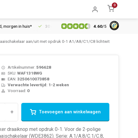
0
4.60
/
5
gen in huis*
30 dagen retourrecht
Vertrouwd online sinds 20
ischakelaar aan/uit met opdruk 0-1 A1/A8/C1/C8 lichtwit
Artikelnummer:
596628
SKU:
WAF1318WG
EAN:
3250610073858
Verwachte levertijd: 1-2 weken
Voorraad:
0
+
Toevoegen aan winkelwagen
er draaiknop met opdruk 0-1. Voor de 2-polige
aaischakelaar (WDE3862). Serie: A.1/A.8/C.1/C.8,