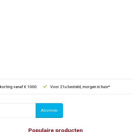
ting vanaf € 1000
Voor 21u besteld, morgen in huis*
30 dagen
Abonneer
Populaire producten