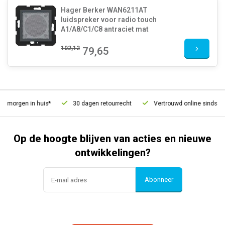
Hager Berker WAN6211AT
luidspreker voor radio touch
A1/A8/C1/C8 antraciet mat
102,12
79,65
, morgen in huis*
30 dagen retourrecht
Vertrouwd online sinds 200
Op de hoogte blijven van acties en nieuwe
ontwikkelingen?
Abonneer