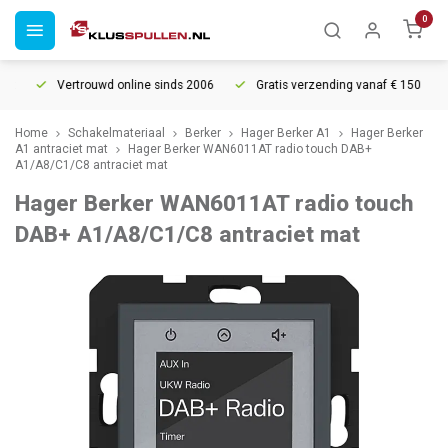
0
t
Vertrouwd online sinds 2006
Gratis verzending vanaf € 150
Home
Schakelmateriaal
Berker
Hager Berker A1
Hager Berker
A1 antraciet mat
Hager Berker WAN6011AT radio touch DAB+
A1/A8/C1/C8 antraciet mat
Hager Berker WAN6011AT radio touch
DAB+ A1/A8/C1/C8 antraciet mat