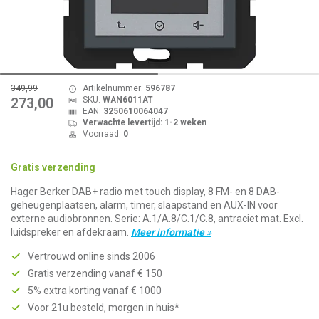
349,99
Artikelnummer:
596787
SKU:
WAN6011AT
273,00
EAN:
3250610064047
Verwachte levertijd: 1-2 weken
Voorraad:
0
Gratis verzending
Hager Berker DAB+ radio met touch display, 8 FM- en 8 DAB-
geheugenplaatsen, alarm, timer, slaapstand en AUX-IN voor
externe audiobronnen. Serie: A.1/A.8/C.1/C.8, antraciet mat. Excl.
luidspreker en afdekraam.
Meer informatie »
Vertrouwd online sinds 2006
Gratis verzending vanaf € 150
5% extra korting vanaf € 1000
Voor 21u besteld, morgen in huis*