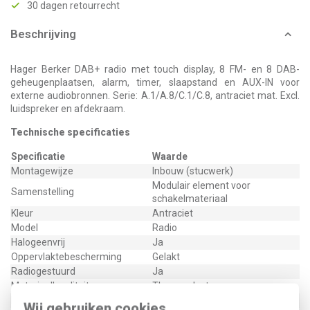
30 dagen retourrecht
Beschrijving
Hager Berker DAB+ radio met touch display, 8 FM- en 8 DAB-
geheugenplaatsen, alarm, timer, slaapstand en AUX-IN voor
externe audiobronnen. Serie: A.1/A.8/C.1/C.8, antraciet mat. Excl.
luidspreker en afdekraam.
Technische specificaties
Specificatie
Waarde
Montagewijze
Inbouw (stucwerk)
Modulair element voor
Samenstelling
schakelmateriaal
Kleur
Antraciet
Model
Radio
Halogeenvrij
Ja
Oppervlaktebescherming
Gelakt
Radiogestuurd
Ja
Materiaalkwaliteit
Thermoplast
Materiaal
Kunststof
Wij gebruiken cookies