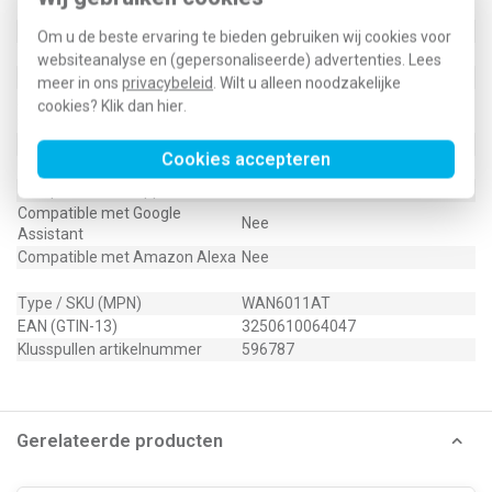
Bevestigingswijze
Bevestiging met schroef
RAL-nummer (vergelijkbaar)
7021
Om u de beste ervaring te bieden gebruiken wij cookies voor
Transparant
Nee
websiteanalyse en (gepersonaliseerde) advertenties. Lees
Uitvoering oppervlakte
Mat
meer in ons
privacybeleid
. Wilt u alleen noodzakelijke
Aantal modules (bij modulair
cookies? Klik dan
hier
.
1
systeem)
Met IFTTT ondersteuning
Nee
Cookies accepteren
Min. diepte van de inbouwdoos
38 Millimeter (mm)
Compatible met Apple HomeKit
Nee
Compatible met Google
Nee
Assistant
Compatible met Amazon Alexa
Nee
Type / SKU (MPN)
WAN6011AT
EAN (GTIN-13)
3250610064047
Klusspullen artikelnummer
596787
Gerelateerde producten