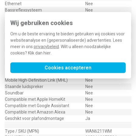
Ethernet
Nee
Bassreflexsysteem
Nee
Beschermingsgraad (IP)
IP20
Wij gebruiken cookies
Geschikt voor inbouwmontage
Ja
Bluetooth
Nee
Om u de beste ervaring te bieden gebruiken wij cookies voor
Transmissietechniek
4 Ohm
websiteanalyse en (gepersonaliseerde) advertenties. Lees
Wi-Fi
Nee
meer in ons
privacybeleid
. Wilt u alleen noodzakelijke
Geluidsprojector
Nee
cookies? Klik dan
hier
.
Hoornluidspreker
Nee
Draagbaar
Nee
Cookies accepteren
Met IFTTT ondersteuning
Nee
Impedantie
4 Ohm
Mobile High-Definition Link (MHL)
Nee
Staande luidspreker
Nee
Soundbar
Nee
Compatible met Apple HomeKit
Nee
Compatible met Google Assistant
Nee
Compatible met Amazon Alexa
Nee
Geschikt voor plafondmontage
Ja
Type / SKU (MPN)
WAN6211WM