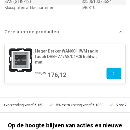
EAN (GTIN-13)
3250610075524
Klusspullen artikelnummer
596810
Gerelateerde producten
Hager Berker WAN6011WM radio
touch DAB+ A1/A8/C1/C8 lichtwit
mat
225,79
176,12
is verzending vanaf € 150
5% extra korting vanaf € 1000
Voor 21u b
Op de hoogte blijven van acties en nieuwe