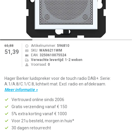
65,88
Artikelnummer:
596810
SKU:
WAN6211WM
51,39
EAN:
3250610075524
Verwachte levertijd: 1-2 weken
Voorraad:
0
Hager Berker luidspreker voor de touch radio DAB+. Serie:
A.1/A.8/C.1/C.8, lichtwit mat. Excl. radio en afdekraam.
Meer informatie »
Vertrouwd online sinds 2006
Gratis verzending vanaf € 150
5% extra korting vanaf € 1000
Voor 21u besteld, morgen in huis*
30 dagen retourrecht