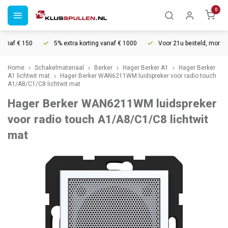
0
naf € 150
5% extra korting vanaf € 1000
Voor 21u besteld, morgen i
Home
Schakelmateriaal
Berker
Hager Berker A1
Hager Berker
A1 lichtwit mat
Hager Berker WAN6211WM luidspreker voor radio touch
A1/A8/C1/C8 lichtwit mat
Hager Berker WAN6211WM luidspreker
voor radio touch A1/A8/C1/C8 lichtwit
mat