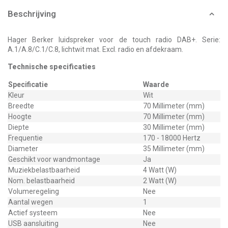
Beschrijving
Hager Berker luidspreker voor de touch radio DAB+. Serie:
A.1/A.8/C.1/C.8, lichtwit mat. Excl. radio en afdekraam.
Technische specificaties
Specificatie
Waarde
Kleur
Wit
Breedte
70 Millimeter (mm)
Hoogte
70 Millimeter (mm)
Diepte
30 Millimeter (mm)
Frequentie
170 - 18000 Hertz
Diameter
35 Millimeter (mm)
Geschikt voor wandmontage
Ja
Muziekbelastbaarheid
4 Watt (W)
Nom. belastbaarheid
2 Watt (W)
Volumeregeling
Nee
Aantal wegen
1
Actief systeem
Nee
USB aansluiting
Nee