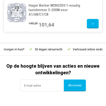
Hager Berker WDN2030 1-voudig
tastdimmer 3-200W voor
A1/A8/C1/C8
145,20
101,64
, morgen in huis*
30 dagen retourrecht
Vertrouwd online sinds 200
Op de hoogte blijven van acties en nieuwe
ontwikkelingen?
Abonneer