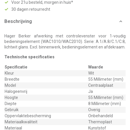
Voor 21u besteld, morgen in huis*
30 dagen retourrecht
Beschrijving
Hager Berker afwerking met controlevenster voor 1-voudig
bedieningselement (WAC1010/WAC2010). Serie: A.1/A.8/C.1/C.8,
lichtwit glans. Excl. binnenwerk, bedieningselement en afdekraam.
Technische specificaties
Specificatie
Waarde
Kleur
Wit
Breedte
55 Millimeter (mm)
Model
Centraalplaat
Halogeenvrij
Ja
Hoogte
55 Millimeter (mm)
Diepte
8 Millimeter (mm)
Gebruik
Overig
Oppervlaktebescherming
Onbehandeld
Materiaalkwaliteit
Thermoplast
Materiaal
Kunststof