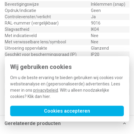
Bevestigingswijze
Inklemmen (snap)
Opdruk/indicatie
Geen
Controlevenster/verlicht
Ja
RAL-nummer (vergelijkbaar)
9016
Slagvastheid
IK04
Met indicatieveld
Nee
Met verwisselbare lens/symbool
Nee
Uitvoering oppervlakte
Glanzend
Geschikt voor beschermingsgraad (IP)
IP20
Geschikt voor bussysteem-toetsaansluiting
Nee
Wij gebruiken cookies
Aftastsymbool / barrièrevrij
Nee
Antibacteriële behandeling
Nee
Om u de beste ervaring te bieden gebruiken wij cookies voor
websiteanalyse en (gepersonaliseerde) advertenties. Lees
Type / SKU (MPN)
WAN7010WG
meer in ons
privacybeleid
. Wilt u alleen noodzakelijke
EAN (GTIN-13)
3250610063125
cookies? Klik dan
hier
.
Klusspullen artikelnummer
596815
Cookies accepteren
Gerelateerde producten