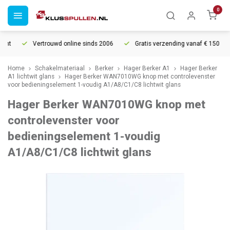
0
ht
Vertrouwd online sinds 2006
Gratis verzending vanaf € 150
Home
Schakelmateriaal
Berker
Hager Berker A1
Hager Berker
A1 lichtwit glans
Hager Berker WAN7010WG knop met controlevenster
voor bedieningselement 1-voudig A1/A8/C1/C8 lichtwit glans
Hager Berker WAN7010WG knop met
controlevenster voor
bedieningselement 1-voudig
A1/A8/C1/C8 lichtwit glans