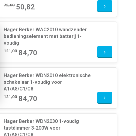
72,60
50,82
Hager Berker WAC2010 wandzender
bedieningselement met batterij 1-
voudig
121,00
84,70
Hager Berker WDN2010 elektronische
schakelaar 1-voudig voor
A1/A8/C1/C8
121,00
84,70
Hager Berker WDN2030 1-voudig
tastdimmer 3-200W voor
A1/A8/C1/C8