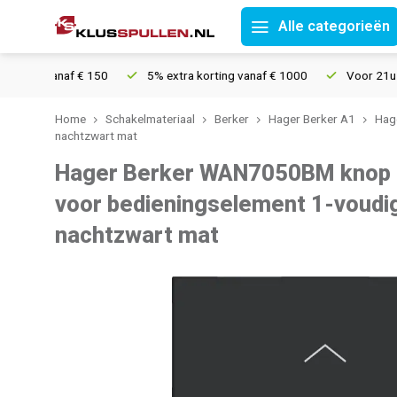
Alle categorieën
ing vanaf € 150
5% extra korting vanaf € 1000
Voor 21u beste
Home
Schakelmateriaal
Berker
Hager Berker A1
Hag
nachtzwart mat
Hager Berker WAN7050BM knop m
voor bedieningselement 1-voudi
nachtzwart mat