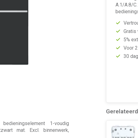
A.1/A.8/C.
bediening
Vertro
Gratis
5% ext
Voor 2
30 dag
Gerelateer
 bedieningselement 1-voudig
zwart mat. Excl. binnenwerk,