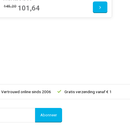
145,20
101,64
trouwd online sinds 2006
Gratis verzending vanaf € 150
5% 
Abonneer