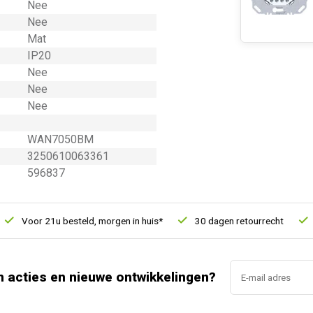
Nee
Nee
Mat
IP20
Nee
Nee
Nee
WAN7050BM
3250610063361
596837
Voor 21u besteld, morgen in huis*
30 dagen retourrecht
Ver
n acties en nieuwe ontwikkelingen?