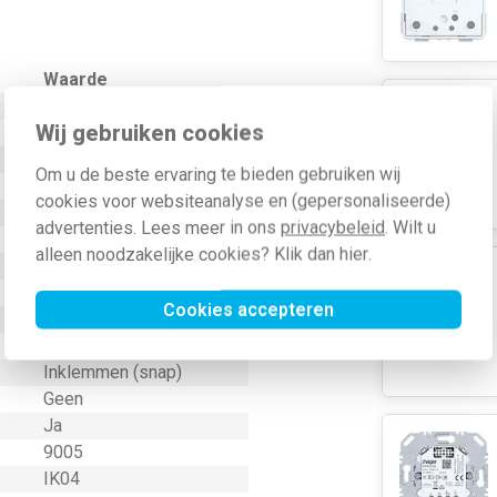
Waarde
Zwart
Wij gebruiken cookies
55 Millimeter (mm)
Centraalplaat
Om u de beste ervaring te bieden gebruiken wij
Ja
cookies voor websiteanalyse en (gepersonaliseerde)
55 Millimeter (mm)
advertenties. Lees meer in ons
privacybeleid
. Wilt u
8 Millimeter (mm)
alleen noodzakelijke cookies? Klik dan
hier
.
Overig
Onbehandeld
Cookies accepteren
Thermoplast
Kunststof
Inklemmen (snap)
Geen
Ja
9005
IK04