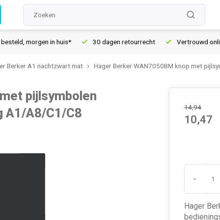
ld, morgen in huis*
30 dagen retourrecht
Vertrouwd online s
er Berker A1 nachtzwart mat
Hager Berker WAN7050BM knop met pijlsy
et pijlsymbolen
14,94
g A1/A8/C1/C8
10,47
-
Hager Ber
bediening