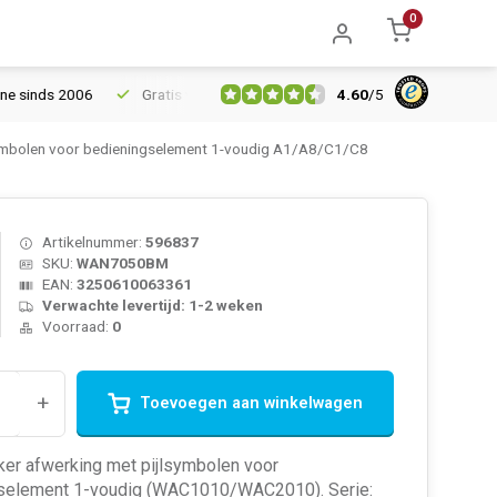
0
4.60
/
5
inds 2006
Gratis verzending vanaf € 150
5% extra korting van
mbolen voor bedieningselement 1-voudig A1/A8/C1/C8
Artikelnummer:
596837
SKU:
WAN7050BM
EAN:
3250610063361
Verwachte levertijd: 1-2 weken
Voorraad:
0
+
Toevoegen aan winkelwagen
ker afwerking met pijlsymbolen voor
selement 1-voudig (WAC1010/WAC2010). Serie: